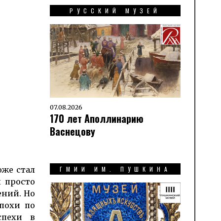
РУССКИЙ МУЗЕЙ
07.08.2026
170 лет Аполлинарию
Васнецову
ГМИИ ИМ. ПУШКИНА
оже стал
 прос­то
ений. Но
эпохи по
спехи в