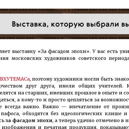
ляет вы­став­ку «За фасадом эпохи». У вас есть уни
е­ния мос­ковских художников со­­вет­ского пе­риод
ВХУТЕМАСа
, поэтому художники могли быть знак
чеством друг друга, имели общих учителей. Ко
делятся на старших, имевших прошлое в опыте и с
аться, а кому-то и просто цепляться за возможнос
 всегда важ­но. Важно — впечатление от про­из­в
пафоса, обходятся без идеологи­ческих клише и
ось
за фасадом эпо­хи
, а теперь удачно отмечено в 
изобра­жения и печат­ная продук­ция, пока­зываю