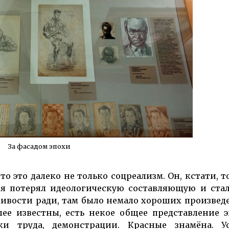
За фасадом эпохи
то это далеко не только соцреализм. Он, кстати, т
потерял идеоло­гичес­кую со­став­ляющую и стал
дливости ради, там было немало хороших произвед
лее известны, есть некое общее представление 
и труда, демон­страции. Красные знамёна. У