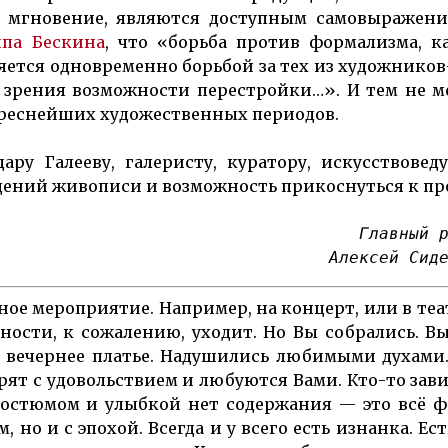
мгновение, являют­ся до­ступ­ным само­вы­раже­н
ипа Бескина
, что «борьба против форма­лизма, к
тся од­но­вре­мен­но борь­бой за тех из худож­нико
зре­ния воз­мож­нос­ти пере­стройки…». И тем не м
еснейших худо­же­ст­вен­ных пе­риодов.
ру Галееву, галеристу, куратору, искусствовед
дений жи­вописи и возможность прикоснуть­ся к пр
Главный 
Алексей Сид
ое мероприятие. На­при­мер, на концерт, или в теат
ен­ности, к сожалению, уходит. Но Вы собрались. В
 ве­чернее платье. На­ду­ши­лись любимыми духами
­рят с удовольствием и любуются Вами. Кто-то зави
 костюмом и улыбкой нет со­держания — это всё 
, но и с эпохой. Всегда и у всего есть изнанка. Ес