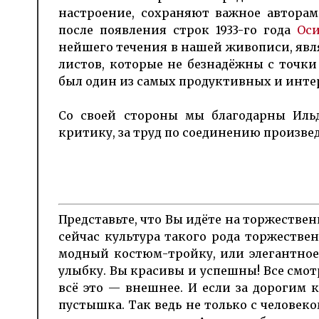
настроение, со­храняют важное авторам 
после появле­ния строк 1933-го года
Ос
нейшего течения в нашей живо­писи, являе
листов, ко­торые не безнадёжны с точки 
был один из самых продук­тив­ных и инте­р
Со своей стороны мы благодарны Ильда
критику, за труд по соединению произве
Представьте, что Вы идёте на торжественн
сейчас куль­тура такого рода тор­жест­в
модный костюм-тройку, или эле­гант­ное
улыбку. Вы кра­сивы и успешны! Все смот
всё это — внешнее. И если за до­рогим
пустышка. Так ведь не только с чело­веком