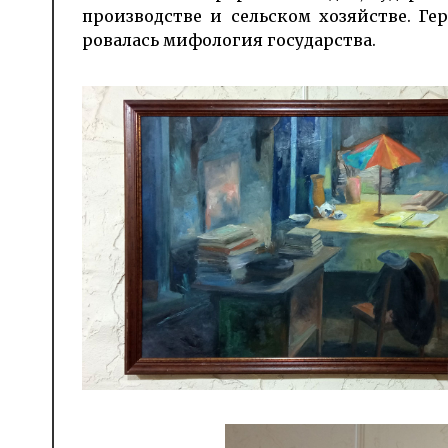
производстве и сельском хозяй­ст­ве. 
ровалась мифология госу­дарства.