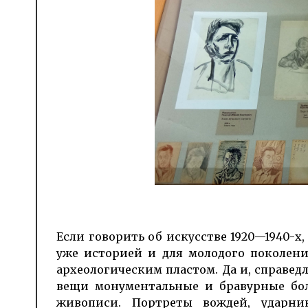
Если говорить об искусстве 1920—1940-х, 
уже историей и для молодого поколения 
архео­логическим пластом. Да и, справе
вещи мону­ментальные и бравур­ные бо
живописи. Портреты вождей, ударник