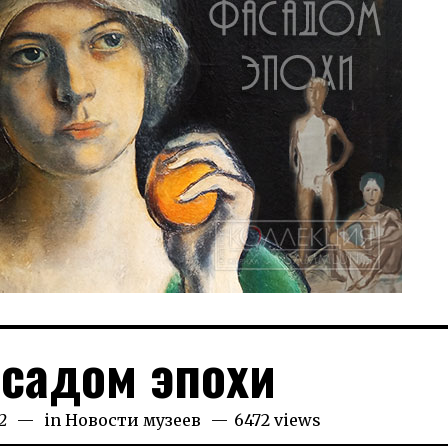
асадом эпохи
2
28.01.2026
in
Новости музеев
6472 views