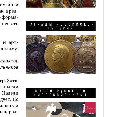
ием до и
ак вред­
в-форма­
енее это
НАГРАДЫ РОССИЙСКОЙ
ИМПЕРИИ
у и арт-
ош­лому.
редактор
ельников
р. Хотя,
ы надели
МУЗЕЙ РУССКОГО
. Надели
ИМПРЕССИОНИЗМА
дует. Но
фальшь и
ть парал­