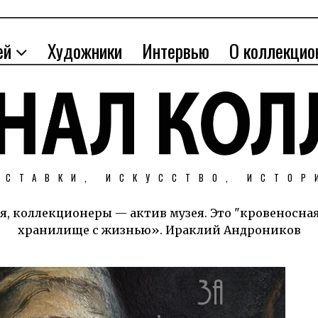
ей
Художники
Интервью
О коллекцио
ЫСТАВКИ, ИСКУССТВО, ИСТОР
я, коллекционеры — актив музея. Это "кровеносна
хранилище с жизнью». Ираклий Андроников