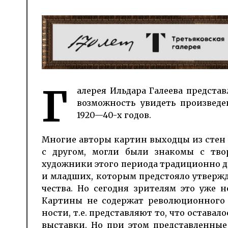
Г
алерея Ильдара Галеева пред­став­
воз­мож­ность увидеть про­из­вед
1920—40-х годов.
Многие авторы картин выходцы из стен
с другом, могли были знакомы с твор
художники этого пе­риода тра­диционно 
и младших, которым предстояло утвер­жд
чества. Но сегодня зрителям это уже не
Картины не со­держат рево­люционного 
ности, т.е. представляют то, что оставал
выс­тавки. Но при этом представленные 