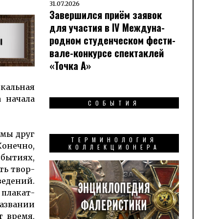
31.07.2026
Завершился приём заявок
для участия в IV Меж­ду­на­
род­ном сту­ден­чес­ком фес­ти­
вале-кон­кур­се спек­таклей
«Точка А»
­каль­ная
а начала
СОБЫТИЯ
омы друг
ТЕРМИНОЛОГИЯ
неч­но,
КОЛЛЕКЦИОНЕРА
обытиях,
ть твор­
е­дений.
 плакат­
названии
т время,