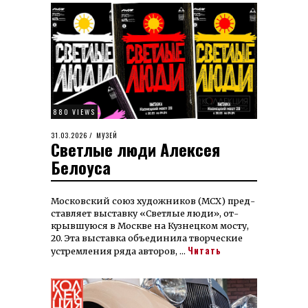
880 VIEWS
POSTED
31.03.2026
31.03.2026
МУЗЕЙ
Светлые люди Алексея
ON
Белоуса
Мос­ков­ский союз ху­дож­ни­ков (МСХ) пред­
став­ляет вы­став­ку «Свет­лые лю­ди», от­
крыв­шую­ся в Москве на Куз­нец­ком мос­ту,
20. Эта вы­став­ка объе­ди­ни­ла твор­ческие
Читать
устрем­ле­ния ря­да ав­то­ров, …