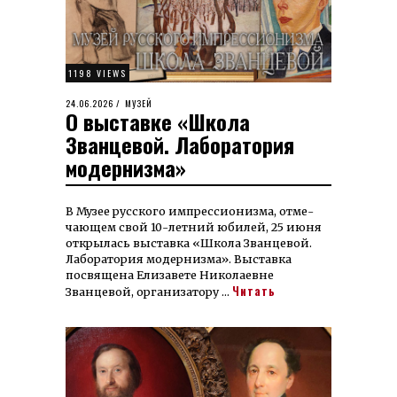
1198 VIEWS
POSTED
24.06.2026
11.07.2026
МУЗЕЙ
О выставке «Школа
ON
Званцевой. Лаборатория
модернизма»
В Музее рус­ского имп­рес­сио­низ­ма, от­ме­
чаю­щем свой 10-лет­ний юби­лей, 25 июня
откры­лась вы­ставка «Школа Званцевой.
Лаборатория модер­низ­ма». Выставка
посвящена Елизавете Николаев­не
Читать
Званцевой, орга­низатору …