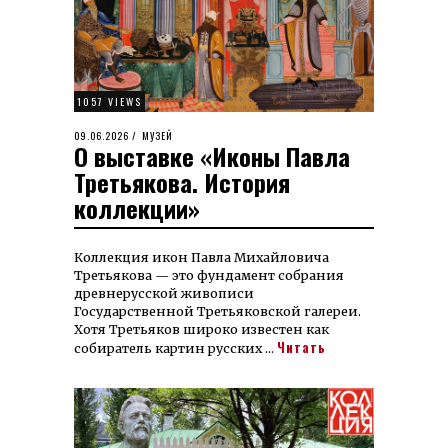
1057 VIEWS
POSTED
09.06.2026
12.06.2026
МУЗЕЙ
О выставке «Иконы Павла
ON
Третьякова. История
коллекции»
Коллекция икон Павла Михайловича
Третьякова — это фундамент собрания
древнерусской живописи
Государственной Третьяковской галереи.
Хотя Третьяков широко известен как
Читать
собиратель картин русских …