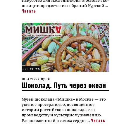
Ис­кус­ство для на­след­ни­ков». В ос­но­ве экс­
по­зи­ции пред­ме­ты из со­бра­ний Кур­ской …
Читать
629 VIEWS
POSTED
10.04.2026
10.04.2026
МУЗЕЙ
Шоколад. Путь через океан
ON
Музей шоколада «Мишка» в Москве — это
уютное пространство, посвящённое
истории российского шоколада, его
производству и культурному значению.
Читать
Расположенный в самом сердце …