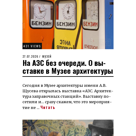
431 VIEWS
POSTED
27.07.2026
31.07.2026
МУЗЕЙ
На АЗС без очереди. О вы­
ON
став­ке в Музее архитектуры
Сегодня в Му­зее архи­­тек­ту­ры име­­ни А.В.
Щу­сева открылась вы­ставка «АЗС. Ар­хи­тек­
тура за­пра­вочных станций». Вы­ставку по­
сетили и… сразу скажем, что это ме­роприя­
Читать
тие не …