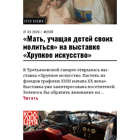
1112 VIEWS
POSTED
27.03.2026
01.04.2026
МУЗЕЙ
«Мать, учащая детей своих
ON
молиться» на выставке
«Хрупкое искусство»
В Третья­ков­ской га­ле­рее открылась вы­
став­ка «Хруп­кое ис­кус­ст­во. Пас­тель из
фон­дов гра­фи­ки XVIII на­ча­ла ХХ ве­ка».
Выставка уже заинтересовала посетителей.
Хотелось бы обратить внимание на …
Читать