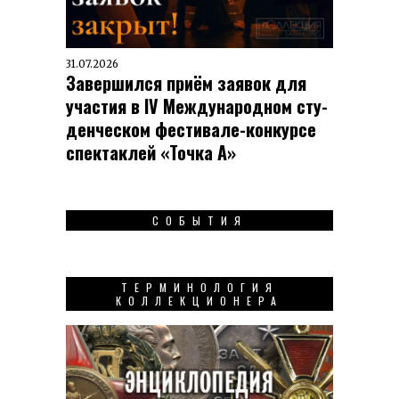
31.07.2026
Завершился приём заявок для
участия в IV Меж­ду­на­род­ном сту­
ден­чес­ком фес­ти­вале-кон­кур­се
спек­таклей «Точка А»
СОБЫТИЯ
ТЕРМИНОЛОГИЯ
КОЛЛЕКЦИОНЕРА