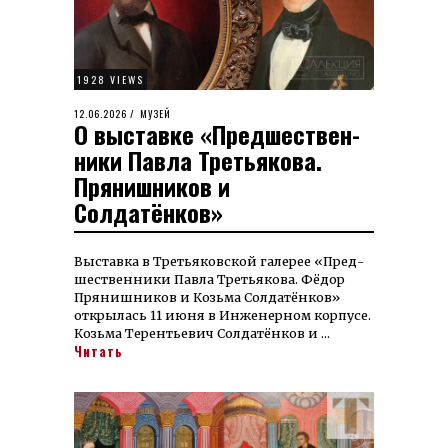
1928 VIEWS
POSTED
12.06.2026
14.06.2026
МУЗЕЙ
О выставке «Предшествен­
ON
ники Павла Третьякова.
Прянишников и
Солдатёнков»
Выставка в Третьяковской галерее «Пред­
шествен­ники Павла Третья­кова. Фёдор
Пряниш­ников и Козьма Солдатёнков»
открылась 11 июня в Инженерном корпусе.
Козьма Терентьевич Солдатёнков и …
Читать