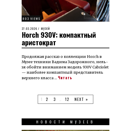
803 VIEWS
POSTED
27.03.2026
27.03.2026
МУЗЕЙ
Horch 930V: компактный
ON
аристократ
Продол­жая рас­сказ о кол­лек­ции Horch в
Му­зее тех­ни­ки Ва­ди­ма За­до­рож­ного, нель­
зя обой­ти вни­ма­нием модель 930V Cabriolet
— наиболее компактный пред­ста­витель
Читать
верх­него класса …
1
2
3
…
12
NEXT »
НОВОСТИ МУЗЕЕВ