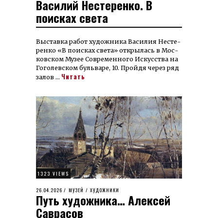
Василий Нестеренко. В
ON
поисках света
Выставка работ худож­ника Василия Несте­
ренко «В поисках света» открылась в Мос­
ков­ском Музее Со­вре­мен­ного Искус­ст­ва на
Го­голев­ском буль­варе, 10. Пройдя через ряд
Читать
залов …
1323 VIEWS
POSTED
26.04.2026
26.04.2026
МУЗЕЙ
/
ХУДОЖНИКИ
Путь художника… Алексей
ON
Саврасов