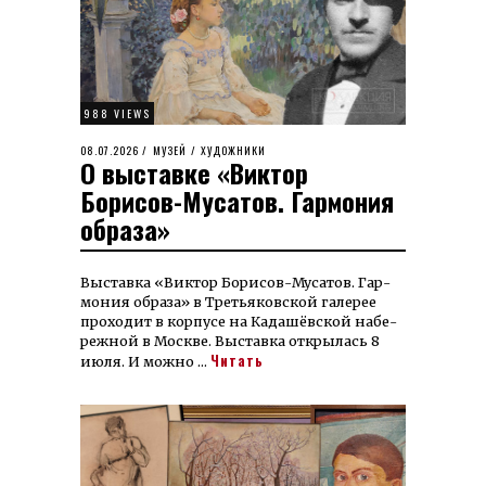
988 VIEWS
POSTED
08.07.2026
13.07.2026
МУЗЕЙ
/
ХУДОЖНИКИ
О выставке «Виктор
ON
Борисов-Мусатов. Гармония
образа»
Вы­став­ка «Вик­тор Бо­ри­сов-Му­са­тов. Гар­
мо­ния об­ра­за» в Третья­­ков­ской га­ле­рее
про­хо­дит в кор­пусе на Када­шёв­ской на­бе­
реж­ной в Моск­ве. Вы­став­ка открылась 8
Читать
июля. И можно …