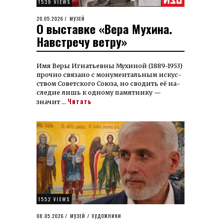
1539 VIEWS
POSTED
20.05.2026
26.06.2026
МУЗЕЙ
О выставке «Вера Мухина.
ON
Навстречу ветру»
Имя Веры Игнатьев­ны Мухиной (1889-1953)
прочно свя­зано с мону­мен­таль­ным ис­кус­
ством Совет­ского Союза, но сво­дить её на­
следие лишь к од­ному па­мятнику —
Читать
значит …
1552 VIEWS
POSTED
08.05.2026
20.05.2026
МУЗЕЙ
/
ХУДОЖНИКИ