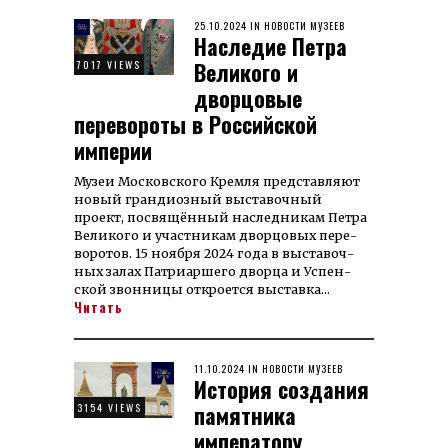
POSTED
25.10.2024
06.12.2024
IN
НОВОСТИ МУЗЕЕВ
Наследие Петра
ON
Великого и
7017 VIEWS
дворцовые
перевороты в Российской
империи
Музеи Московского Кремля пред­став­ляют
новый грандиозный выс­та­воч­ный
проект, посвя­щён­ный на­след­ни­кам Пет­ра
Ве­ли­ко­го и уча­ст­никам двор­цовых пере­
воротов. 15 ноября 2024 года в выста­воч­
ных за­лах Патриар­шего двор­ца и Ус­пен­
ской звонницы откроется выставка…
Читать
POSTED
11.10.2024
11.10.2024
IN
НОВОСТИ МУЗЕЕВ
История создания
ON
памятника
3154 VIEWS
императору