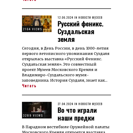
POSTED
12.06.2024
13.06.2024
IN
НОВОСТИ МУЗЕЕВ
Русский феникс.
ON
Суздальская
2164 VIEWS
земля
Сегодня, в День России, в день 1000-ле­тия
первого летописного упоминания Суздаля
открылась выставка «Рус­ский Феникс.
Суз­даль­ская земля». Это совместный
проект Музеев Московского Кремля и
Владимиро-Суздальского музея-
заповедника. История Суздаля, знает как…
Читать
POSTED
27.04.2024
12.06.2024
IN
НОВОСТИ МУЗЕЕВ
Во что играли
ON
наши предки
3289 VIEWS
В Парадном вестибюле Оружейной палаты
Московского Кремля от­кроет­ся выставка,