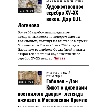
POSTED
08.04.2026
08.04.2026
IN
НОВОСТИ МУЗЕЕВ
Художественное
ON
серебро XV-XX
1276 VIEWS
веков. Дар О.П.
Логинова
Более 50 серебряных предметов,
подаренных коллекционером Олегом
Логиновым, покажут на выставке в Музеях
Московского Кремля 1 мая 2026 года в
Парадном вестибюле Оружейной палаты
откроется выставка «Художественное
Читать
серебро XV-XX веков.…
POSTED
27.02.2026
27.02.2026
IN
МУЗЕЙ
/
ON
РЕСТАВРАЦИЯ
Гобелен «Дон
888 VIEWS
Кихот с девицами
постоялого двора»: легенда
оживает в Московском Кремле