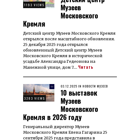
Музеев
1193 VIEWS
Московского
Кремля
Детский центр Музеев Московского Кремля
открылся после масштабного обновления.
25 декабря 2025 года открылся
обновленный Детский центр Музеев
Московского Кремля в исторической
усадьбе Александра Гедеонова на
Читать
Манежной улице, дом 7.…
POSTED
03.12.2025
26.12.2025
IN
НОВОСТИ МУЗЕЕВ
10 выставок
ON
Музеев
3283 VIEWS
Московского
Кремля в 2026 году
Генеральный директор Музеев
Московского Кремля Елена Гагарина 25
сентября 2025 года представила в