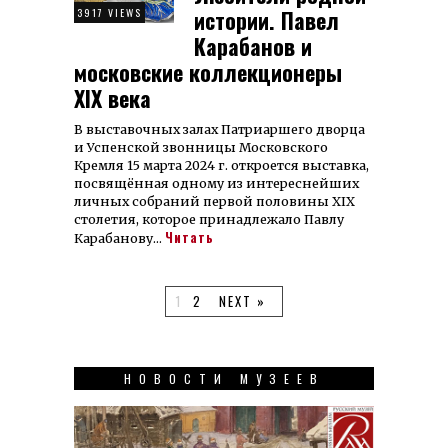
истории. Павел
3917 VIEWS
Карабанов и
московские коллекционеры
XIX века
В выставочных залах Патриаршего дворца
и Успенской звонницы Московского
Кремля 15 марта 2024 г. от­кроет­ся выс­тав­ка,
по­свя­щён­ная од­но­му из ин­те­рес­ней­ших
лич­ных со­бра­ний пер­вой по­ло­ви­ны XIX
сто­ле­тия, ко­то­рое при­над­ле­жа­ло Павлу
Читать
Карабанову…
1
2
NEXT »
НОВОСТИ МУЗЕЕВ