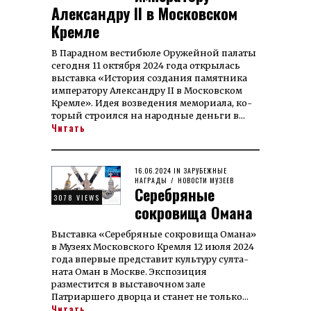
Александру II в Московском
Кремле
В Парадном вестибю­ле Оружей­ной па­ла­ты
сегодня 11 ок­тяб­ря 2024 го­да от­крылась
вы­став­ка «Ис­то­рия со­зда­ния па­мят­ни­ка
им­пе­ра­то­ру Алек­санд­ру II в Мос­ков­ском
Крем­ле». Идея воз­ве­де­ния ме­мо­риала, ко­
торый строил­ся на на­род­ные день­­ги в…
Читать
POSTED
16.06.2024
16.07.2024
IN
ЗАРУБЕЖНЫЕ
ON
НАГРАДЫ
/
НОВОСТИ МУЗЕЕВ
Серебряные
3078 VIEWS
сокровища Омана
Выставка «Серебряные сок­ро­вища Омана»
в Му­зеях Мос­ков­ского Крем­ля 12 ию­ля 2024
года впер­­вые пред­ста­вит куль­туру сул­та­
на­­та Оман в Москве. Экспозиция
разместится в вы­ста­воч­ном зале
Патриаршего дворца и ста­нет не только…
Читать