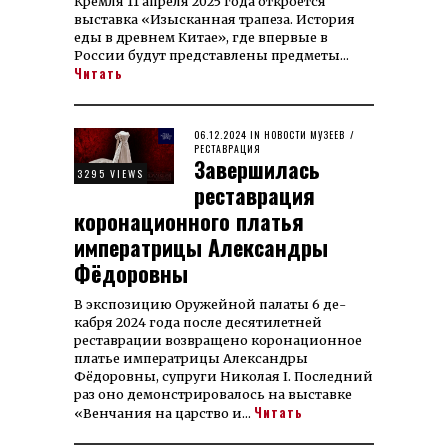
Кремля 11 апреля 2025 года откроется
выставка «Изыс­канная тра­пеза. История
еды в древнем Китае», где впервые в
России будут представлены предметы…
Читать
POSTED
06.12.2024
23.07.2025
IN
НОВОСТИ МУЗЕЕВ
/
ON
РЕСТАВРАЦИЯ
Завершилась
3295 VIEWS
реставрация
коронационного платья
императрицы Александры
Фёдоровны
В экспозицию Оружейной палаты 6 де­
кабря 2024 года после деся­ти­летней
реставрации возвращено корона­цион­ное
платье императрицы Алек­сандры
Фёдоровны, супруги Николая I. Последний
раз оно демон­стри­ро­ва­лось на выставке
Читать
«Венчания на цар­ство и…