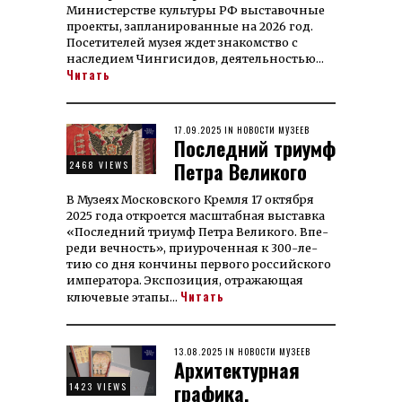
Министерстве культуры РФ выставочные
проекты, запланированные на 2026 год.
Посетителей музея ждет знакомство с
наследием Чингисидов, деятельностью…
Читать
POSTED
17.09.2025
26.12.2025
IN
НОВОСТИ МУЗЕЕВ
Последний триумф
ON
Петра Великого
2468 VIEWS
В Му­зеях Мос­ков­ского Крем­ля 17 ок­тяб­ря
2025 го­да от­кроет­ся масш­таб­ная выставка
«Послед­ний триумф Пет­ра Ве­ликого. Впе­
ре­ди веч­ность», при­уро­чен­ная к 300-ле­
тию со дня кон­чины пер­вого рос­сий­ского
им­пе­ра­то­ра. Экс­по­зи­ция, от­ра­жаю­щая
Читать
клю­чевые этапы…
POSTED
13.08.2025
26.12.2025
IN
НОВОСТИ МУЗЕЕВ
Архитектурная
ON
графика.
1423 VIEWS