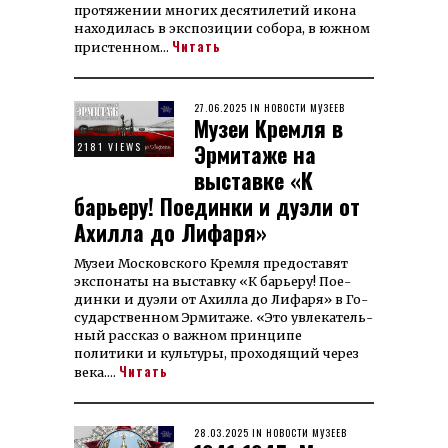
про­тяже­нии мно­гих де­ся­тилетий ико­на
нахо­дилась в экс­позиции собора, в юж­ном
Читать
при­стенном…
POSTED
27.06.2025
27.06.2025
IN
НОВОСТИ МУЗЕЕВ
Музеи Кремля в
ON
Эрмитаже на
2181 VIEWS
выставке «К
барьеру! Поединки и дуэли от
Ахилла до Лифаря»
Музеи Мос­ков­ско­го Крем­ля пре­до­ста­вят
экс­по­на­ты на вы­став­ку «К барье­ру! Пое­
дин­ки и дуэ­ли от Ахил­ла до Ли­фаря» в Го­
су­дар­ст­вен­ном Эр­митаже. «Это ув­ле­ка­тель­
ный рас­сказ о важ­ном прин­ципе
политики и культуры, проходящий через
Читать
века.…
POSTED
28.03.2025
26.12.2025
IN
НОВОСТИ МУЗЕЕВ
ON