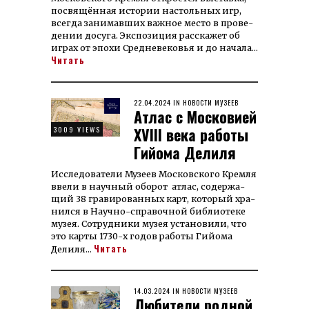
посвящённая истории настольных игр,
всегда занимавших важное место в про­ве­
дении досуга. Экспозиция расскажет об
играх от эпохи Средневековья и до начала…
Читать
POSTED
22.04.2024
22.04.2024
IN
НОВОСТИ МУЗЕЕВ
Атлас с Московией
ON
XVIII века работы
3009 VIEWS
Гийома Делиля
Исследователи Музеев Мос­ков­ско­го Крем­ля
вве­ли в науч­ный обо­рот ат­лас, со­дер­жа­
щий 38 гра­ви­ро­ван­ных карт, ко­то­рый хра­
нил­ся в Науч­но-спра­воч­ной биб­лио­те­ке
му­зея. Со­труд­ники му­зея ус­та­но­ви­ли, что
это кар­ты 1730-х го­дов ра­бо­ты Гийома
Читать
Делиля…
POSTED
14.03.2024
17.06.2024
IN
НОВОСТИ МУЗЕЕВ
Любители родной
ON