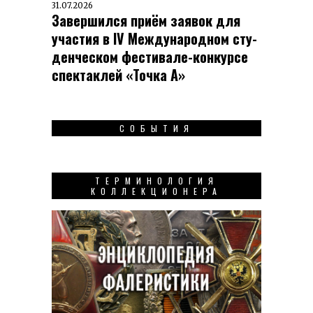
31.07.2026
Завершился приём заявок для
участия в IV Меж­ду­на­род­ном сту­
ден­чес­ком фес­ти­вале-кон­кур­се
спек­таклей «Точка А»
СОБЫТИЯ
ТЕРМИНОЛОГИЯ
КОЛЛЕКЦИОНЕРА