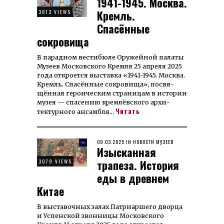
1941-1945. Москва.
Кремль.
3613 VIEWS
Спасённые
сокровища
В парад­ном вес­ти­бюле Ору­жейной па­ла­ты
Музеев Мос­­ков­­ского Кремля 25 апреля 2025
года откроется вы­ставка «1941-1945. Москва.
Кремль. Спа­сён­ные сокро­ви­ща», посвя­
щён­ная герои­ческим страницам в истории
музея — спасению кремлёвского архи­
Читать
тектур­ного ансамб­ля…
POSTED
09.03.2025
18.04.2025
IN
НОВОСТИ МУЗЕЕВ
Изысканная
ON
трапеза. История
3079 VIEWS
еды в древнем
Китае
В вы­ста­воч­ных за­лах Пат­риа­ршего дворца
и Успенской звон­ницы Мос­ковского