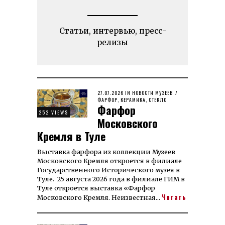
Статьи, интервью, пресс-
релизы
POSTED
27.07.2026
30.07.2026
IN
НОВОСТИ МУЗЕЕВ
/
ON
ФАРФОР, КЕРАМИКА, СТЕКЛО
Фарфор
252 VIEWS
Московского
Кремля в Туле
Выставка фар­фора из кол­лек­ции Музеев
Мос­ков­ского Кремля от­кроется в филиале
Госу­дар­ствен­ного Исто­рического музея в
Туле. 25 августа 2026 года в филиале ГИМ в
Туле откроется выставка «Фарфор
Читать
Московского Кремля. Неизвестная…