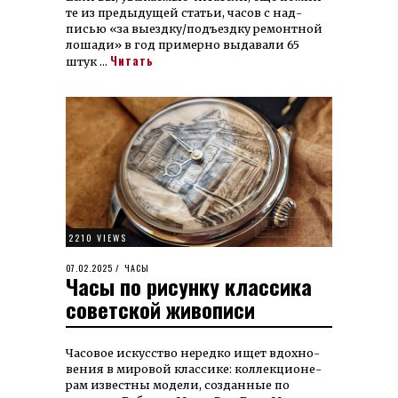
те из пре­ды­ду­щей статьи, часов с над­
писью «за выезд­ку/подъезд­ку ре­монтной
лошади» в год при­мерно вы­давали 65
Читать
штук …
2210 VIEWS
POSTED
07.02.2025
07.02.2025
ЧАСЫ
Часы по рисунку классика
ON
советской живописи
Часовое искусство не­ред­ко ищет вдох­но­
ве­ния в ми­ровой классике: кол­лек­цио­не­
рам извест­ны мо­де­ли, создан­ные по