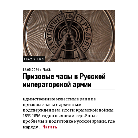
4642 VIEWS
POSTED
12.05.2024
15.05.2024
ЧАСЫ
Призовые часы в Русской
ON
императорской армии
Единственные известные ранние
призовые часы с архивным
подтверждением. Итоги Крымской войны
1853-1856 годов выявили серьёзные
проблемы в подготовке Русской армии, где
Читать
наряду …