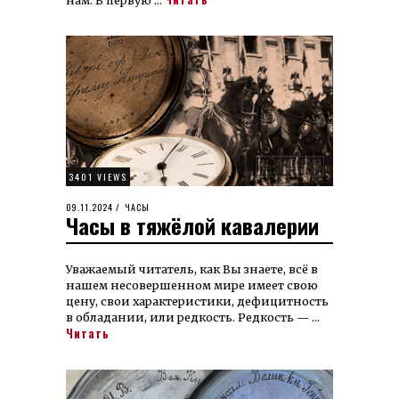
нам. В пер­вую …
3401 VIEWS
POSTED
09.11.2024
10.11.2024
ЧАСЫ
Часы в тяжёлой кавалерии
ON
Уважаемый читатель, как Вы знаете, всё в
нашем не­со­вер­шен­ном ми­ре имеет свою
це­ну, свои ха­рак­те­рис­ти­ки, де­фи­цит­ность
в об­ла­да­нии, или ред­кость. Ред­кость — …
Читать