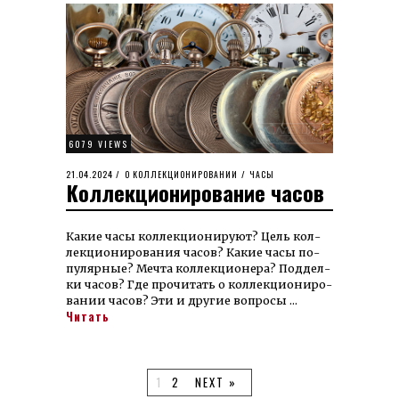
6079 VIEWS
POSTED
21.04.2024
21.05.2024
О КОЛЛЕКЦИОНИРОВАНИИ
/
ЧАСЫ
Коллекционирование часов
ON
Какие часы кол­лек­цио­ни­руют? Цель кол­
лек­цио­ни­ро­ва­ния часов? Ка­кие часы по­
пулярные? Мечта кол­лек­цио­­не­ра? Под­­дел­
ки часов? Где про­­чи­тать о кол­лек­цио­ни­ро­
ва­нии часов? Эти и другие вопро­сы …
Читать
1
2
NEXT »