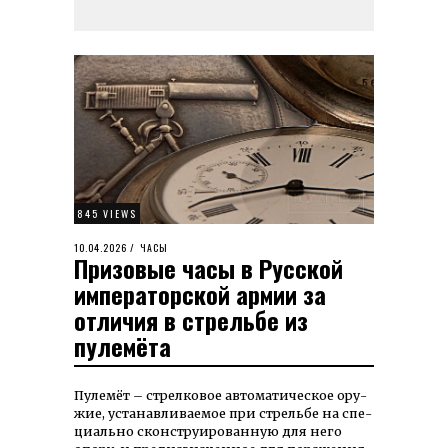
845 VIEWS
POSTED
10.04.2026
10.04.2026
ЧАСЫ
Призовые часы в Русской
ON
императорской армии за
отличия в стрельбе из
пулемёта
Пулемёт – стрел­ко­вое ав­то­ма­ти­чес­кое ору­
жие, ус­та­нав­ли­вае­мое при стрель­бе на спе­
циаль­но скон­ст­руи­ро­ван­ную для не­го