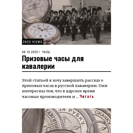
2422 VIEWS
POSTED
08.10.2025
08.10.2025
ЧАСЫ
Призовые часы для
ON
кавалерии
Этой статьей я хо­чу за­вер­шить рас­сказ о
при­зо­вых часах в рус­ской ка­ва­ле­рии. Они
ин­те­рес­ны тем, что в цар­ское время
Читать
часовые произ­водителя и …