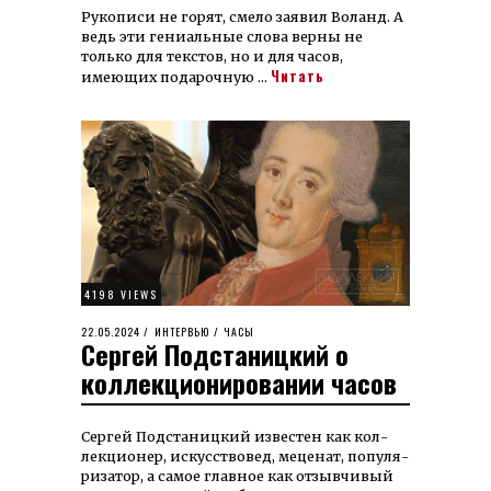
Рукописи не горят, смело заявил Воланд. А
ведь эти гениальные слова верны не
только для текстов, но и для часов,
Читать
имеющих подарочную …
4198 VIEWS
POSTED
22.05.2024
04.06.2026
ИНТЕРВЬЮ
/
ЧАСЫ
Сергей Подстаницкий о
ON
коллекционировании часов
Сергей Подстаницкий известен как кол­
лек­ционер, искус­ство­вед, меценат, по­пуля­
риза­тор, а самое главное как отзывчивый