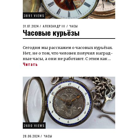
3891 VIEWS
POSTED
31.07.2024
23.07.2025
АЛЕКСАНДР III
/
ЧАСЫ
Часовые курьёзы
ON
Сегодня мы расскажем о часовых курьёзах.
Нет, не о том, что человек получил наград­
ные часы, а они не работают. С этим как …
Читать
2600 VIEWS
POSTED
28.06.2024
28.06.2024
ЧАСЫ