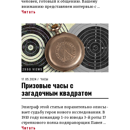
человек, готовый к общению. Ва­шему
вниманию представляем ин­тервью с …
Читать
2990 VIEWS
POSTED
17.05.2024
29.05.2024
ЧАСЫ
Призовые часы с
ON
загадочным квадратом
Эпиграф этой статьи поразительно опи­сы­
вает судь­бу ге­роя но­во­го ис­сле­до­ва­ния. В
1910 го­ду ко­ман­дир 1-го взво­да 3-й роты 17
стрел­ко­вого пол­ка под­прапор­щик Павел …
Читать