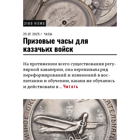
2180 VIEWS
POSTED
25.07.2025
02.09.2025
ЧАСЫ
Призовые часы для
ON
казачьих войск
На протя­жении всего су­щест­вова­ния регу­
ляр­ной кавалерии, она пере­жи­вала ряд
пере­фор­миро­ва­ний и из­менений в вос­
питании и обу­чении, казаки же обучались
Читать
и дей­ство­ва­ли в …