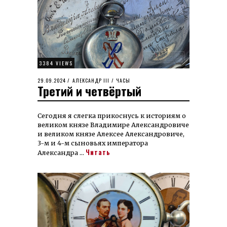
3384 VIEWS
POSTED
29.09.2024
23.07.2025
АЛЕКСАНДР III
/
ЧАСЫ
Третий и четвёртый
ON
Сегодня я слегка прикоснусь к ис­то­риям о
великом князе Владимире Алек­санд­ровиче
и великом князе Алексее Алек­санд­ровиче,
3-м и 4-м сыновьях императора
Читать
Александра …