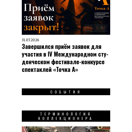
31.07.2026
Завершился приём заявок для
участия в IV Меж­ду­на­род­ном сту­
ден­чес­ком фес­ти­вале-кон­кур­се
спек­таклей «Точка А»
СОБЫТИЯ
ТЕРМИНОЛОГИЯ
КОЛЛЕКЦИОНЕРА