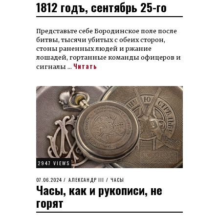
1812 годъ, сентябрь 25-го
ON
Представьте себе Бородинское поле после
битвы, тысячи убитых с обеих сторон,
стоны раненных людей и ржание
лошадей, гортанные команды офицеров и
Читать
сигналы …
2947 VIEWS
POSTED
07.06.2024
28.12.2025
АЛЕКСАНДР III
/
ЧАСЫ
Часы, как и рукописи, не
ON
горят