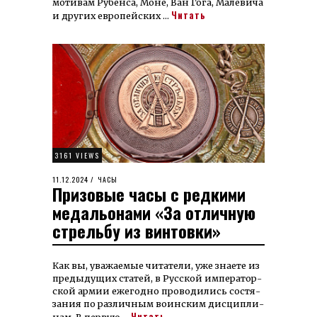
мотивам Рубенса, Моне, Ван Гога, Малевича
Читать
и других евро­пейских …
3161 VIEWS
POSTED
11.12.2024
27.12.2024
ЧАСЫ
Призовые часы с редкими
ON
медальонами «За отличную
стрельбу из винтовки»
Как вы, уважаемые читатели, уже знаете из
пре­ды­ду­щих ста­тей, в Рус­ской им­пе­ра­тор­
ской ар­мии еже­год­но про­во­ди­лись со­стя­
за­ния по раз­лич­ным воин­ским дис­ци­пли­
Читать