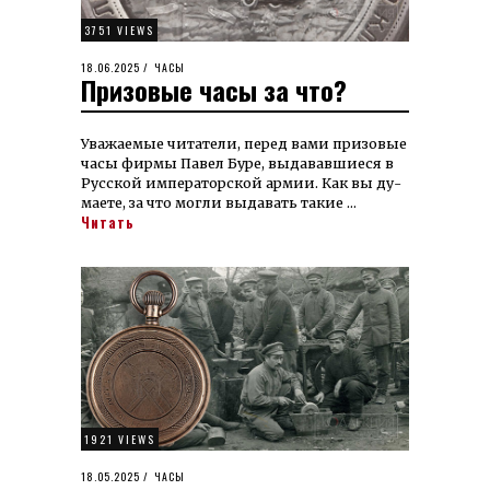
3751 VIEWS
POSTED
18.06.2025
07.07.2025
ЧАСЫ
Призовые часы за что?
ON
Уважаемые читатели, перед вами призовые
часы фирмы Павел Буре, выдавав­шиеся в
Русской импе­раторской армии. Как вы ду­
мае­те, за что могли выдавать такие …
Читать
1921 VIEWS
POSTED
18.05.2025
19.05.2025
ЧАСЫ