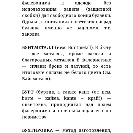
фалеронима к одежде, без
использования зацепа (защитной
скобки) для свободного конца булавки.
Однако, в описаниях советских наград
булавка именно «с зацепом», т.е.
заколка.
БУНТМЕТАЛЛ
(нем. Buntmetall). В быту
— все металлы, кроме железа и
благородных металлов. В фалеристике
— сплавы бронз и латуней, то есть
итоговые сплавы не белого цвета (см.
Вайсметалл).
БУРТ
(буртик, а также кант (от нем.
borte – кайма, kante – край)) —
окантовка, приподнятая над полем
фалеронима и опоясывающая его по
периметру.
БУХТИРОВКА
— метод изготовления,