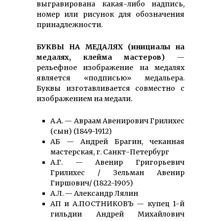
выгравирована какая-либо надпись,
номер или рисунок для обозначения
принадлежности.
БУКВЫ НА МЕДАЛЯХ (инициалы на
медалях, клейма мастеров)
—
рельефное изображение на медалях
является «подписью» медальера.
Буквы изготавливается совместно с
изображением на медали.
А.А. — Авраам Авенирович Грилихес
(сын) (1849-1912)
АБ — Андрей Брагин, чеканная
мастерская, г. Санкт-Петербург
А.Г. — Авенир Григорьевич
Грилихес / Зельман Авенир
Гиршович/ (1822-1905)
А.Л. — Александр Лялин
АП и А.ПОСТНИКОВЪ — купец 1-й
гильдии Андрей Михайлович