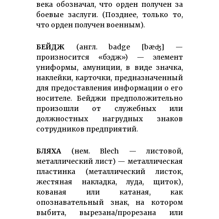
века обозначал, что орден получен за
боевые заслуги. (Позднее, только то,
что орден получен военным).
БЕЙДЖ
(англ. badge [bæʤ] —
произносится «бэдж») — элемент
униформы, амуниции, в виде значка,
наклейки, карточки, пред­назначенный
для предостав­ления информации о его
носителе. Бейджи предпо­ложительно
произошли от служебных или
должностных нагрудных знаков
сотрудников предприятий.
БЛЯХА
(нем. Blech — листовой,
металлический лист) — металлическая
пластинка (металлический листок,
жестяная накладка, луда, щиток),
кованая или катаная, как
опознавательный знак, на котором
выбита, вырезана/прорезана или