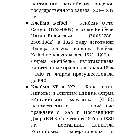
поставщик российских орденов
государственного заказа 1821—1837
гг.
Клеймо Keibel
— Кейбель Отто
Самуил (1768-1809), его сын Кейбель
Иоган-Вильгельм (30.05.1788-
25.05.1862). В 1826 году изготовил
Императорскую корону. Клеймо
Keibel использовалось 1821—1910 гг.
Фирма «Кейбель» изготавливала
капитульные орденские знаки 1854
—1910 гг. Фирма просуществовала
до 1910 г.
Клеймо NP
и
N:P
— Константин
Никольс и Виллиам Плинке. Фирма
«Английский магазин» (СПб),
потомственные почётные
граждане с 1844 г. Поставщики
Двора Е.И.В. С сентября 1855 по 1880
гг. — поставщик Капитула
Российских Императорских и