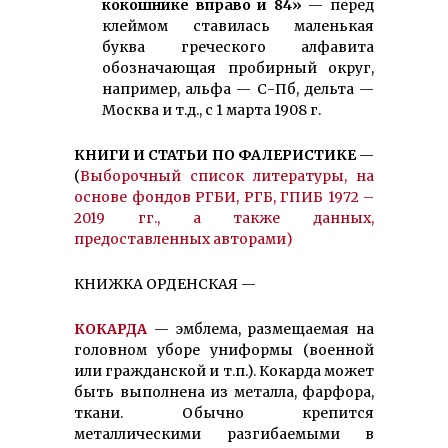
кокошнике вправо и 84»
— перед
клеймом ставилась маленькая
буква греческого алфавита
обозначающая пробирный округ,
например, альфа — С-Пб, дельта —
Москва и т.д., с 1 марта 1908 г.
КНИГИ И СТАТЬИ ПО ФАЛЕРИСТИКЕ
—
(
Выборочный список литературы, на
основе фондов РГБИ, РГБ, ГПИБ 1972 –
2019 гг., а также данных,
предоставленных авторами)
КНИЖКА ОРДЕНСКАЯ —
КОКАРДА
— эмблема, размещаемая на
головном уборе униформы (военной
или гражданской и т.п.). Кокарда может
быть выполнена из металла, фарфора,
ткани. Обычно крепится
металлическими разгибаемыми в