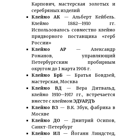
Карпович, мастерская золотых и
серебряных изделий
Клеймо АК
— Альберт Кейбель.
Клеймо 1882—1910 гг.
Использовалось совместно клеймо
придворного поставщика «герб
России»
Клеймо АР
— Александр
Романов, управляющий
Петербургским пробирным
округом до 1 марта 1908 г.
Клеймо БрБ
— Братья Бовдзей,
мастерская, Москва
Клеймо ВД
— Вера Дитвальд,
клеймо 1910—1917 гг., встречается
вместе с клеймом
ЭДУАРДЪ
Клеймо ВЗ
— В.К. Збук, фабрика в
Москве
Клеймо ДО
— Дмитрий Осипов,
Санкт-Петербург
Клеймо ИЛ
— Йоганн Линдстед,