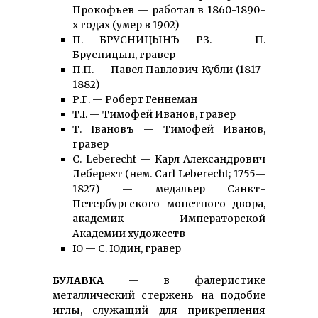
Прокофьев — работал в 1860-1890-
х годах (умер в 1902)
П. БРУСНИЦЫНЪ РѢЗ. — П.
Брусницын, гравер
П.П. — Павел Павлович Кубли (1817-
1882)
Р.Г. — Роберт Геннеман
Т.I. — Тимофей Иванов, гравер
Т. Iвановъ — Тимофей Иванов,
гравер
C. Leberecht — Карл Александрович
Леберехт (нем. Carl Leberecht; 1755—
1827) — медальер Санкт-
Петербургского монетного двора,
академик Императорской
Академии художеств
Ю — С. Юдин, гравер
БУЛАВКА
— в фалеристике
металлический стержень на подобие
иглы, служащий для прикрепления