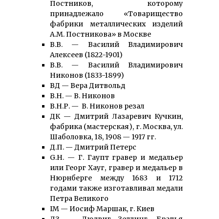
Постников, которому
принадлежало «Товарищество
фабрики металлических изделий
А.М. Постникова» в Москве
В.В. — Василий Владимирович
Алексеев (1822-1901)
В.В. — Василий Владимирович
Никонов (1833-1899)
ВД — Вера Дитвольд
В.Н. — В. Никонов
В.Н.Р. — В. Никонов резал
ДК — Дмитрий Лазаревич Кучкин,
фабрика (мастерская), г. Москва, ул.
Шаболовка, 18, 1908 — 1917 гг.
Д.П. — Дмитрий Петерс
G.H. — Г. Гаупт гравер и медальер
или Георг Хауг, гравер и медальер в
Нюрнберге между 1683 и 1712
годами также изготавливал медали
Петра Великого
IM — Иосиф Маршак, г. Киев