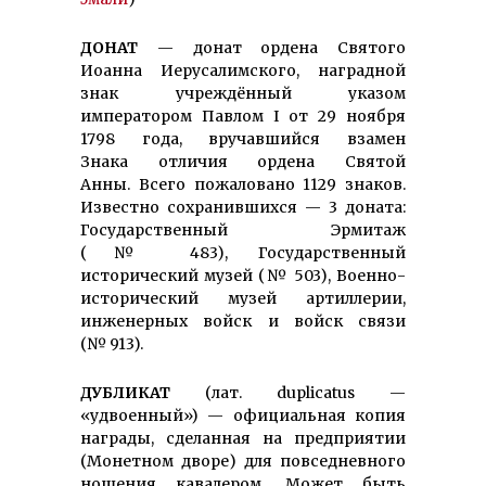
ДОНАТ
— донат ордена Святого
Иоанна Иерусалимского, наградной
знак учреждённый указом
императором Павлом I от 29 ноября
1798 года, вручавшийся взамен
Знака отличия ордена Святой
Анны. Всего пожаловано 1129 знаков.
Известно сохранившихся — 3 доната:
Государственный Эрмитаж
(№ 483), Государственный
исторический музей (№ 503), Военно-
исторический музей артиллерии,
инженерных войск и войск связи
(№ 913).
ДУБЛИКАТ
(лат. duplicatus —
«удвоенный») — официальная копия
награды, сделанная на предприятии
(Монетном дворе) для повсе­днев­ного
ношения ка­валером. Может быть