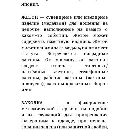
Япония.
ЖЕТОН
— сувенирное или ювелирное
изделие (медальон) для ношения на
цепочке, выполненное на память о
каком-то событии. Жетон может
содержать памятную надпись. Жетон
может напоминать медаль, но не имеет
статута. Встречаются наградные
жетоны. От упомянутых жетонов
следует отличать торговые/
платёжные жетоны, телефонные
жетоны, рабочие жетоны (жетоны-
пропуска), жетоны кружечных сборов
и т.п.
ЗАКОЛКА
— в фалеристике
металлический стержень на подобии
иглы, служащий для прикрепления
фалеронима к одежде, при исполь­
зовании зацепа (или защитной скобки,