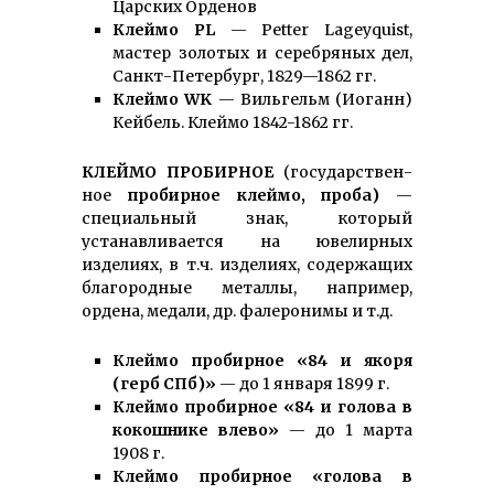
Царских Орденов
Клеймо PL
— Petter Lageyquist,
мастер золотых и серебряных дел,
Санкт-Петербург, 1829—1862 гг.
Клеймо WK
— Вильгельм (Иоганн)
Кейбель. Клеймо 1842-1862 гг.
КЛЕЙМО ПРОБИРНОЕ
(государст­вен­
ное
пробирное
клеймо, проба)
—
специальный знак, который
устанавливается на ювелирных
изделиях, в т.ч. изделиях, содержащих
благородные металлы, например,
ордена, медали, др. фалеронимы и т.д.
Клеймо пробирное «84 и якоря
(герб СПб)»
— до 1 января 1899 г.
Клеймо пробирное «84 и голова в
кокошнике влево»
— до 1 марта
1908 г.
Клеймо пробирное «голова в