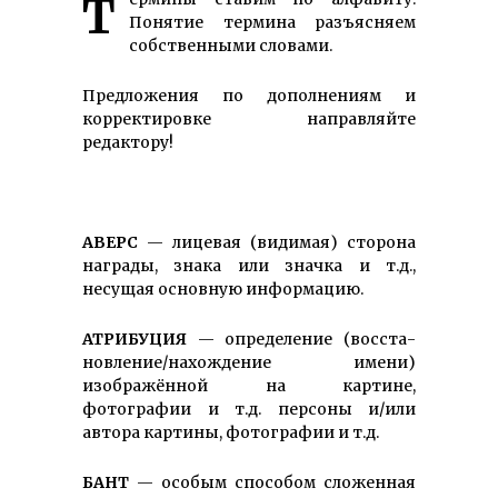
Термины ставим по алфавиту.
Понятие термина разъясняем
собственными словами.
Предложения по дополнениям и
корректировке направляйте
редактору!
АВЕРС
— лицевая (видимая) сторона
награды, знака или значка и т.д.,
несущая основную информацию.
АТРИБУЦИЯ
— определение (вос­ста­
новле­ние/нахож­дение имени)
изображённой на картине,
фотографии и т.д. персоны и/или
автора картины, фотографии и т.д.
БАНТ
— особым способом сложенная