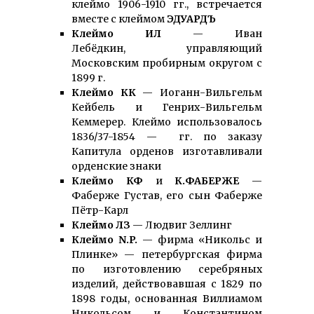
клеймо 1906-1910 гг., встречается
вместе с клеймом
ЭДУАРДЪ
Клеймо ИЛ
— Иван
Лебёдкин, управляющий
Московским пробирным округом с
1899 г.
Клеймо КК
— Иоганн-Вильгельм
Кейбель и Генрих-Вильгельм
Кеммерер. Клеймо использовалось
1836/37-1854 — гг. по заказу
Капитула орденов изготавливали
орденские знаки
Клеймо КФ
и
К.ФАБЕРЖЕ
—
Фаберже Густав, его сын Фаберже
Пётр-Карл
Клеймо ЛЗ
— Людвиг Зеллинг
Клеймо N.P.
— фирма «Никольс и
Плинке» — петербургская фирма
по изготовлению серебряных
изделий, действовавшая с 1829 по
1898 годы, основанная Виллиамом
Никольсом и Константином