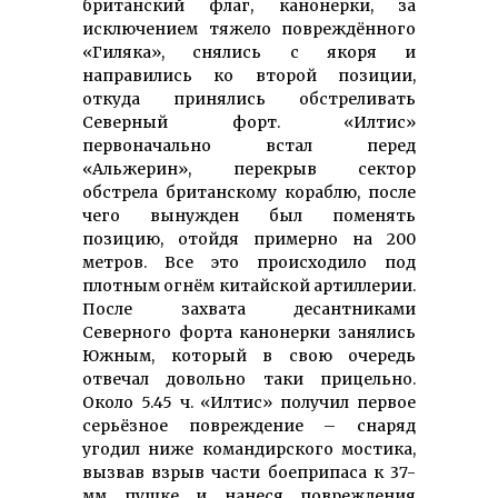
британский флаг, канонерки, за
исключением тяжело повреждённого
«Гиляка», снялись с якоря и
направились ко второй позиции,
откуда принялись обстреливать
Северный форт. «Илтис»
первоначально встал перед
«Альжерин», перекрыв сектор
обстрела британскому кораблю, после
чего вынужден был поменять
позицию, отойдя примерно на 200
метров. Все это происходило под
плотным огнём китайской артиллерии.
После захвата десантниками
Северного форта канонерки занялись
Южным, который в свою очередь
отвечал довольно таки прицельно.
Около 5.45 ч. «Илтис» получил первое
серьёзное повреждение – снаряд
угодил ниже командирского мостика,
вызвав взрыв части боеприпаса к 37-
мм пушке и нанеся повреждения