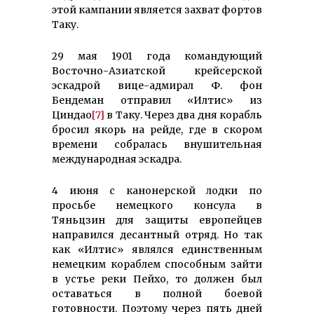
этой кампании является захват фортов
Таку.
29 мая 1901 года командующий
Восточно-Азиатской крейсерской
эскадрой вице-адмирал Ф. фон
Бендеман отправил «Илтис» из
Циндао
[7]
в Таку. Через два дня корабль
бросил якорь на рейде, где в скором
времени собралась внуши­тельная
международная эскадра.
4 июня с канонерской лодки по
просьбе немецкого консула в
Тяньцзин для защиты европейцев
направился десантный отряд. Но так
как «Илтис» являлся единственным
немецким кораблем способным зайти
в устье реки Пейхо, то должен был
оставаться в полной боевой
готовности. Поэтому через пять дней