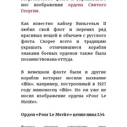
нос изображения
ордена Святого
Георгия
.
Как известно кайзер Вильгельм II
любил свой флот и перенял ряд
красивых вещей и обычаев с русского
флота. Скорее всего и традицию
украшать отличившиеся корабли
знаками боевых орденов также была
позаимствована оттуда.
В немецком флоте были и другие
корабли которые носили название
«Iltis», например, построенный в 1927
году миноносец «Iltis». Но он уже не
носил изображение ордена «Pour Le
Merite».
Орден
«Pour Le Merite»
цеппелина
L54