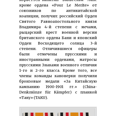
кроме ордена «Pour Le Merite» от
союзников по антикитайской
коалиции, получил: российский Орден
Святого Равноапостольного князя
Владимира 4-й степени с мечами,
рыцарский крест военной версии
британского ордена Бани и японский
Орден Восходящего солнца 3-й
степени. Отличившиеся офицеры
были отмечены прусскими и
иностранными орденами, матросы
прусскими Знаками военного отличия
1-го и 2-го класса. Кроме того, все
члены команды канонерки получили
бронзовые медали «За Китайскую
кампанию 1900-1901 гг.» (China-
Denkmünze für Kämpfer) с планкой
«Таку» (TAKU).