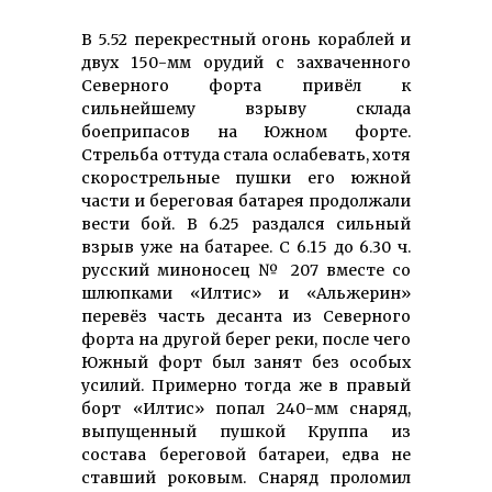
В 5.52 перекрестный огонь кораблей и
двух 150-мм орудий с захваченного
Северного форта привёл к
сильнейшему взрыву склада
боеприпасов на Южном форте.
Стрельба оттуда стала ослабевать, хотя
скорострельные пушки его южной
части и береговая батарея продолжали
вести бой. В 6.25 раздался сильный
взрыв уже на батарее. С 6.15 до 6.30 ч.
русский миноносец № 207 вместе со
шлюпками «Илтис» и «Альжерин»
перевёз часть десанта из Северного
форта на другой берег реки, после чего
Южный форт был занят без особых
усилий. Примерно тогда же в правый
борт «Илтис» попал 240-мм снаряд,
выпущенный пушкой Круппа из
состава береговой батареи, едва не
ставший роковым. Снаряд проломил