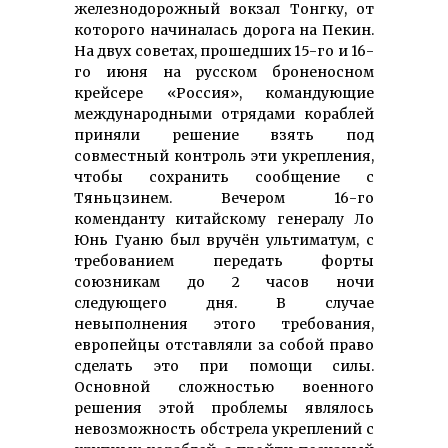
железнодорожный вокзал Тонгку, от
которого начиналась дорога на Пекин.
На двух советах, прошедших 15-го и 16-
го июня на русском броненосном
крейсере «Россия», командующие
международными отрядами кораблей
приняли решение взять под
совместный контроль эти укрепления,
чтобы сохранить сообщение с
Тяньцзинем. Вечером 16-го
коменданту китайскому генералу Ло
Юнь Гуаню был вручён ультиматум, с
требованием передать форты
союзникам до 2 часов ночи
следующего дня. В случае
невыполнения этого требования,
европейцы отставляли за собой право
сделать это при помощи силы.
Основной сложностью военного
решения этой проблемы являлось
невозможность обстрела укреплений с