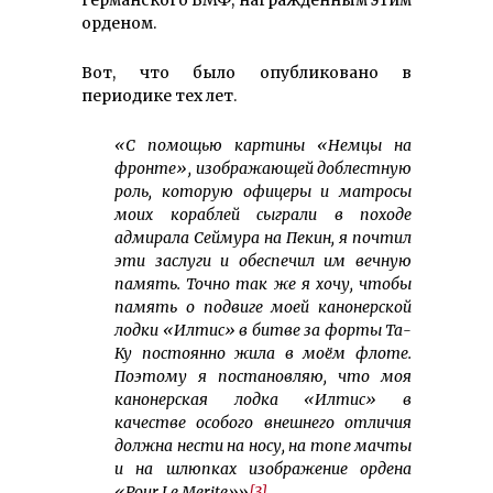
орденом.
Вот, что было опубликовано в
периодике тех лет.
«С помощью картины «Немцы на
фронте», изображающей доблестную
роль, которую офицеры и матросы
моих кораблей сыграли в походе
адмирала Сеймура на Пекин, я почтил
эти заслуги и обеспечил им вечную
память. Точно так же я хочу, чтобы
память о подвиге моей канонерской
лодки «Илтис» в битве за форты Та-
Ку постоянно жила в моём флоте.
Поэтому я постановляю, что моя
канонер­ская лодка «Илтис» в
качестве особого внешнего отличия
должна нести на носу, на топе мачты
и на шлюпках изображение ордена
«Pour Le Merite»»
[3]
.