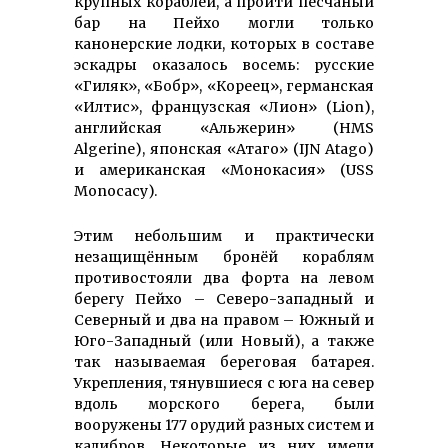
крупных кораблей, а пройти песчаный
бар на Пейхо могли только
канонерские лодки, которых в составе
эскадры оказалось восемь: русские
«Гиляк», «Бобр», «Кореец», германская
«Илтис», французская «Лион» (Lion),
английская «Альжерин» (HMS
Algerine), японская «Атаго» (IJN Atago)
и американская «Монокасия» (USS
Monocacy).
Этим небольшим и практически
незащищённым бронёй кораблям
противостояли два форта на левом
берегу Пейхо – Северо-западный и
Северный и два на правом – Южный и
Юго-Западный (или Новый), а также
так называемая береговая батарея.
Укрепления, тянувшиеся с юга на север
вдоль морского берега, были
вооружены 177 орудий разных систем и
калибров. Некоторые из них имели