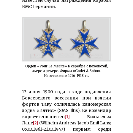
известен случай награждения корабля
ВМС Германии.
Орден «Pour Le Merite» в серебре с позолотой,
аверс и реверс. Фирма «Godet & Sohn».
Изготовлен в 1916-1918 гг.
17 июня 1900 года в ходе подавления
Боксерского восстания при взятии
фортов Таку отличилась канонерская
лодка «Илтис» (SMS Iltis). Её командир
корветтенкапитен
[1]
Вильгельм
Ланс
[2]
(Wilhelm Andreas Jacob Emil Lans;
05.03.1861-21.03.1947) первым среди