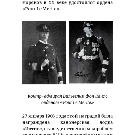
моряков в ХХ веке удостоился ордена
«Pour Le Merite».
Контр-адмирал Вильгельм фон Ланс с
орденом «Pour Le Merite»
27 января 1903 года этой наградой была
награждена канонерская лодка
«Илтис», став единственным кораб­лём
германского ВМФ, награждённым этим