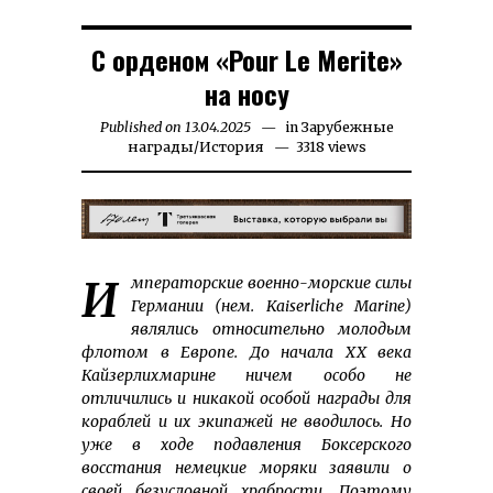
С орденом «Pour Le Merite»
на носу
Published on
13.04.2025
13.04.2025
in
Зарубежные
награды
/
История
3318 views
Импе­ра­тор­ские воен­но-мор­ские си­лы
Гер­мании (нем. Kaiser­liche Ma­rine)
являлись отно­сительно молодым
флотом в Европе. До начала ХХ века
Кайзер­лихмарине ничем особо не
отличились и никакой особой награды для
кораблей и их экипажей не вводилось. Но
уже в ходе подавления Боксерского
восстания немецкие моряки заявили о
своей безусловной храбрости. Поэтому