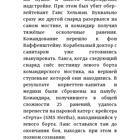
надстройке. При этом был убит обер-
лейтенант Ганс Хельман. Буквально
сразу же другой снаряд разорвался на
самом мостике, и командир получил
тяжёлые осколочные ранения.
Командование перешло к фон
Ваффенштейну. Корабельный доктор с
санитаром уже готовились
эвакуировать Ланса, когда следующий
снаряд снёс лестницу левого борта
командирского мостика, на верхней
ступеньке которой они находились. В
результате корветтен-капитан и
медики были сброшены на палубу.
Командира, получившего в общей
сложности 25 ранений, удалось
перенести на паровой катер с крейсера
«Герта» (SMS Hertha), находившийся у
левого борта. Ланс оставался там до
окончания боя, находясь при этом в
полном сознании.