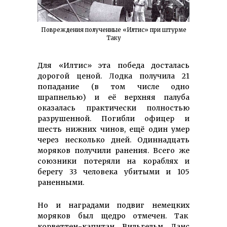
Повреждения полученные «Илтис» при штурме
Таку
Для «Илтис» эта победа досталась
дорогой ценой. Лодка получила 21
попадание (в том числе одно
шрапнелью) и её верхняя палуба
оказалась практически полностью
разрушенной. Погибли офицер и
шесть нижних чинов, ещё один умер
через несколько дней. Одиннадцать
моряков получили ранения. Всего же
союзники потеряли на кораблях и
берегу 33 человека убитыми и 105
раненными.
Но и наградами подвиг немецких
моряков был щедро отмечен. Так
корветтен-капитан Вильгельм Ланс