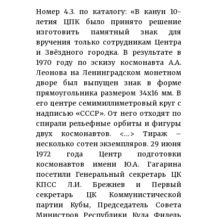
Номер 4.3. по каталогу: «В канун 10-
летия ЦПК было принято решение
изготовить памятный знак для
вручения только сотрудникам Центра
и Звёздного городка. В результате в
1970 году по эскизу космонавта А.А.
Леонова на Ленинградском монетном
дворе был выпущен знак в форме
прямоугольника размером 34х16 мм. В
его центре семимиллиметровый круг с
надписью «СССР». От него отходят по
спирали рельефные орбиты и фигуры
двух космонавтов. <…> Тираж –
несколько сотен экземпляров. 29 июня
1972 года Центр подготовки
космонавтов имени Ю.А. Гагарина
посетили Генеральный секретарь ЦК
КПСС Л.И. Брежнев и Первый
секретарь ЦК Коммунистической
партии Кубы, Председатель Совета
Министров Республики Куда Фидель