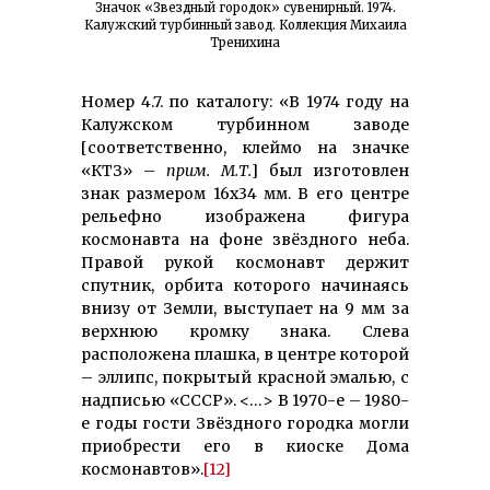
Значок «Звездный городок» сувенирный. 1974.
Калужский турбинный завод. Коллекция Михаила
Тренихина
Номер 4.7. по каталогу: «В 1974 году на
Калужском турбинном заводе
[соответственно, клеймо на значке
«КТЗ» –
прим. М.Т.
] был изготовлен
знак размером 16х34 мм. В его центре
рельефно изображена фигура
космонавта на фоне звёздного неба.
Правой рукой космонавт держит
спутник, орбита которого начинаясь
внизу от Земли, выступает на 9 мм за
верхнюю кромку знака. Слева
расположена плашка, в центре которой
– эллипс, покрытый красной эмалью, с
надписью «СССР». <…> В 1970-е – 1980-
е годы гости Звёздного городка могли
приобрести его в киоске Дома
космонавтов».
[12]