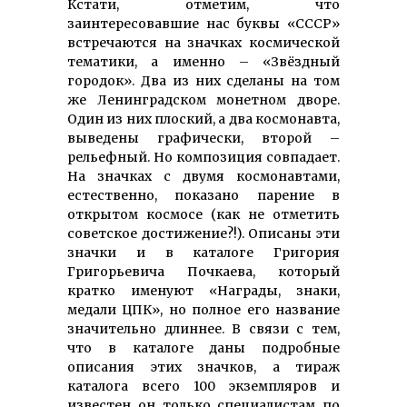
Кстати, отметим, что
заинтересовавшие нас буквы «СССР»
встречаются на значках космической
тематики, а именно – «Звёздный
городок». Два из них сделаны на том
же Ленинградском монетном дворе.
Один из них плоский, а два космонавта,
выведены графически, второй –
рельефный. Но композиция совпадает.
На значках с двумя космонавтами,
естественно, показано парение в
открытом космосе (как не отметить
советское достижение?!). Описаны эти
значки и в каталоге Григория
Григорьевича Почкаева, который
кратко именуют «Награды, знаки,
медали ЦПК», но полное его название
значительно длиннее. В связи с тем,
что в каталоге даны подробные
описания этих значков, а тираж
каталога всего 100 экземпляров и
известен он только специалистам по