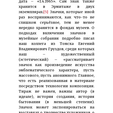
дата – «1.4.1965». Сам знак также
хранится в Эрмитаже в двух
экземплярах.
[5]
Значки, которые иной
раз воспринимаются, как что-то не
слишком серьёзное, тем не менее
нередко хранятся в фондах музеев. О
подходах включения значков в
музейные собрания подробно писал
наш коллега из Томска Евгений
Владимирович Груздов, среди которых
наш – художественный
(эстетический) – «рассматривает
значок как произведение искусства
эмблематического характера, пусть
массового, пусть анонимного. Главное,
что есть реализованная в материале
посредством технологии композиция.
Тираж не важен, важны автор (в
идеале), история создания, история
бытования (в меньшей степени).
Значок может экспонироваться на
выставках о творчестве художников, о