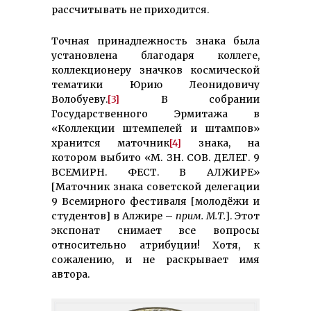
рассчитывать не приходится.
Точная принадлежность знака была
установлена благодаря коллеге,
коллекционеру значков космической
тематики Юрию Леонидовичу
Волобуеву.
[3]
В собрании
Государственного Эрмитажа в
«Коллекции штемпелей и штампов»
хранится маточник
[4]
знака, на
котором выбито «М. ЗН. СОВ. ДЕЛЕГ. 9
ВСЕМИРН. ФЕСТ. В АЛЖИРЕ»
[Маточник знака советской делегации
9 Всемирного фестиваля [молодёжи и
студентов] в Алжире –
прим. М.Т.
]. Этот
экспонат снимает все вопросы
относительно атрибуции! Хотя, к
сожалению, и не раскрывает имя
автора.