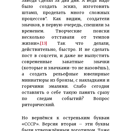
завода сделал за два дня. А ведь надо
было создать эскиз, изготовить
штамп, проделать много сложных
процессов”. Как видим, создатели
значков, в первую очередь, спешили за
временем. Творческие поиски
несколько отставали от темпов
жизни».
[13]
Так что делали,
действительно, быстро. И не сделать
пост в соцсети, и даже не выпустить
современные закатные значки
(которые и значками-то не назовёшь),
а создать рельефные ювелирные
миниатюры из бронзы, с накладками и
горячими эмалями. Слабо сегодня
оставлять о себе такую память сразу
по следам событий? Вопрос
риторический.
Но вернёмся к остреньким буквам
«СССР». Версия вторая – эти буквы
были утверждённым логотипом. Тоже