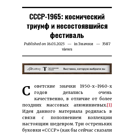
СССР-1965: космический
триумф и несостоявшийся
фестиваль
Published on
16.03.2025
28.09.2025
in
Значки
3587
views
Советские значки 1950-х–1960-х
годов делались очень
качественно, в отличие от более
поздних массовых алюминиевых.
[1]
Идея данного материала родилась в
связи с пополнением коллекции
настоящим шедевром. Три остреньких
буковки «СССР» (как бы сейчас сказали