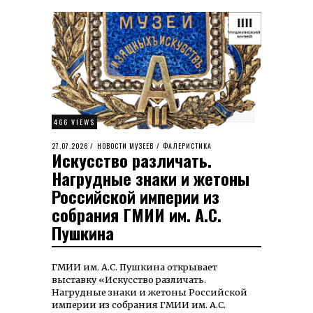
466 VIEWS
POSTED
27.07.2026
28.07.2026
НОВОСТИ МУЗЕЕВ
/
ФАЛЕРИСТИКА
Искусство различать.
ON
Нагрудные знаки и жетоны
Российской империи из
собрания ГМИИ им. А.С.
Пушкина
ГМИИ им. А.С. Пуш­ки­на открывает
выставку «Искусство различать.
Нагрудные знаки и жетоны Российской
империи из собрания ГМИИ им. А.С.