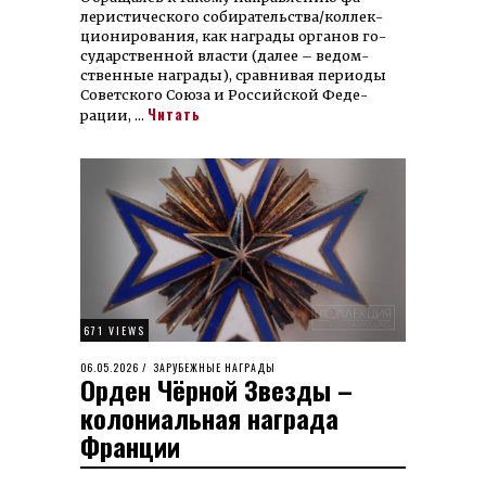
лерис­тичес­кого со­би­ра­тель­ства/кол­лек­
цио­ниро­вания, как наг­рады орга­нов го­
судар­ст­вен­ной влас­ти (далее – ведом­
ствен­ные наг­рады), срав­нивая периоды
Со­вет­ского Союза и Рос­сийской Феде­
Читать
рации, …
671 VIEWS
POSTED
06.05.2026
06.05.2026
ЗАРУБЕЖНЫЕ НАГРАДЫ
Орден Чёрной Звезды –
ON
колониальная награда
Франции