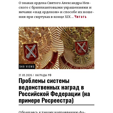
О знаках ордена Святого Алек­сандра Нев­
ского с брил­лиан­то­вы­ми ук­ра­ше­ния­ми и
ме­ча­ми «над ор­де­ном» и спо­со­бе их но­ше­
Читать
ния при сюр­ту­ках в кон­це XIX …
549 VIEWS
POSTED
27.05.2026
28.05.2026
НАГРАДЫ РФ
Проблемы системы
ON
ведомственных наград в
Российской Федерации (на
примере Росреестра)
Обра­щаясь к та­кому направ­ле­нию фа­