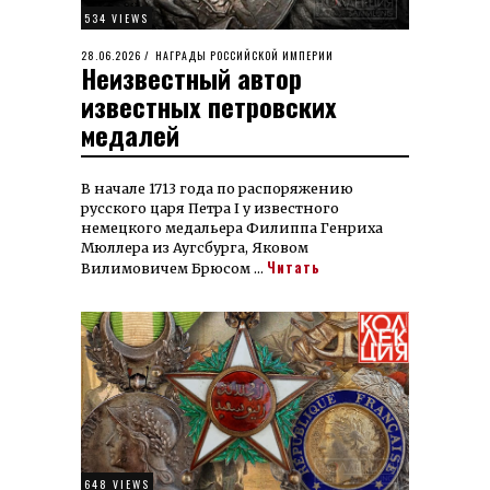
534 VIEWS
POSTED
28.06.2026
31.07.2026
НАГРАДЫ РОССИЙСКОЙ ИМПЕРИИ
Неизвестный автор
ON
известных петровских
медалей
В начале 1713 года по распоряжению
русского царя Петра I у известного
немецкого медальера Филиппа Генриха
Мюллера из Аугсбурга, Яковом
Читать
Вилимовичем Брюсом …
648 VIEWS