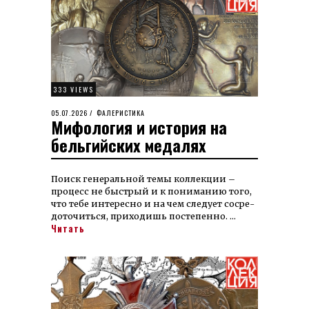
333 VIEWS
POSTED
05.07.2026
05.07.2026
ФАЛЕРИСТИКА
Мифология и история на
ON
бельгийских медалях
Поиск гене­раль­ной темы кол­лек­ции –
про­цесс не быст­рый и к по­ни­ма­нию того,
что тебе интересно и на чем сле­дует со­сре­
до­то­читься, при­ходишь по­сте­пен­но. …
Читать