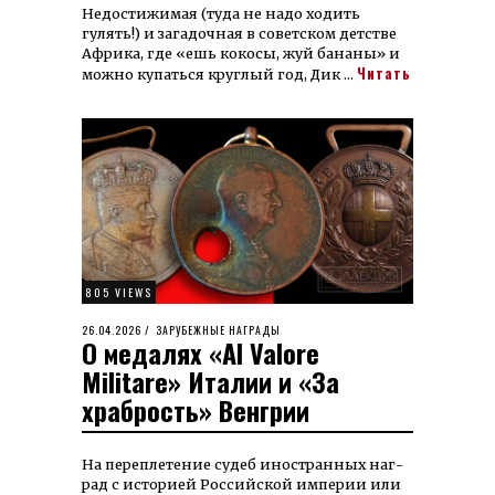
Недостижимая (туда не надо ходить
гулять!) и загадочная в советском детстве
Африка, где «ешь кокосы, жуй бананы» и
Читать
можно купаться круглый год, Дик …
805 VIEWS
POSTED
26.04.2026
06.08.2026
ЗАРУБЕЖНЫЕ НАГРАДЫ
О медалях «Al Valore
ON
Militare» Италии и «За
храбрость» Венгрии
На пере­пле­те­ние су­деб ино­стран­ных наг­
рад с исто­рией Рос­сий­ской империи или