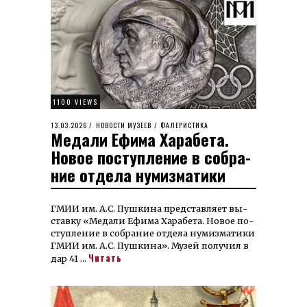
1100 VIEWS
POSTED
13.03.2026
15.03.2026
НОВОСТИ МУЗЕЕВ
/
ФАЛЕРИСТИКА
Медали Ефима Харабета.
ON
Новое поступление в со­бра­
ние отдела нумизматики
ГМИИ им. А.С. Пуш­ки­на пред­став­ляет вы­
став­ку «Ме­­да­ли Ефи­ма Ха­ра­бе­та. Но­вое по­
ступ­ле­ние в со­бра­ние от­де­ла ну­миз­ма­ти­ки
ГМИИ им. А.С. Пуш­ки­на». Музей по­лу­чил в
Читать
дар 41 …