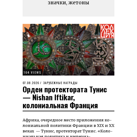
значки, жетоны
164 VIEWS
POSTED
07.08.2026
07.08.2026
ЗАРУБЕЖНЫЕ НАГРАДЫ
Орден протектората Тунис
ON
— Nishan Iftikar,
колониальная Франция
Аф­рика, оче­ред­ное место при­ло­жения ко­
лониаль­ной поли­тики Франции в XIX и ХХ
веках — Тунис, протекторат Тунис. «Коло­
ниаль­ная поли­тика и им­пе­риа­