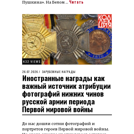
Читать
Пушкина». На Белом …
432 VIEWS
POSTED
26.07.2026
26.07.2026
ЗАРУБЕЖНЫЕ НАГРАДЫ
Иностранные награды как
ON
важный источник атрибуции
фотографий нижних чинов
русской армии периода
Первой мировой войны
До нас дошли сотни фотографий и
портретов героев Первой мировой войны.