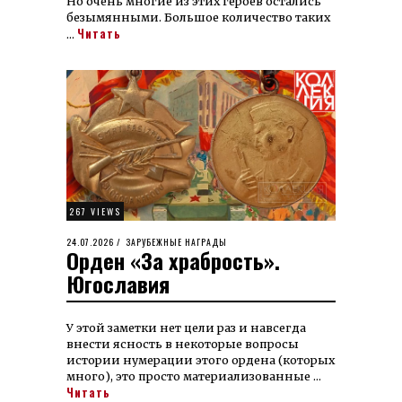
Но очень многие из этих героев остались
безымянными. Большое количество таких
Читать
…
267 VIEWS
POSTED
24.07.2026
24.07.2026
ЗАРУБЕЖНЫЕ НАГРАДЫ
Орден «За храбрость».
ON
Югославия
У этой заметки нет цели раз и навсегда
внести ясность в некоторые вопросы
истории нумерации этого ордена (которых
много), это просто материализованные …
Читать