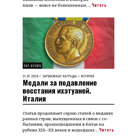
Читать
лизм — вовсе не бо­лезненные, …
341 VIEWS
POSTED
31.07.2026
31.07.2026
ЗАРУБЕЖНЫЕ НАГРАДЫ
/
ИСТОРИЯ
Медали за подавление
ON
восстания ихэтуаней.
Италия
Статья про­дол­жает серию ста­тей о меда­лях
раз­ных стран, вы­пущен­ных в связи с со­
бытиями, про­изо­шед­ши­ми в Китае на
Читать
рубеже XIX—XX ве­ков и во­шедших …