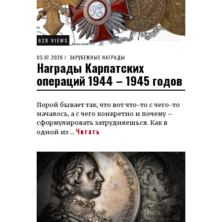
628 VIEWS
POSTED
03.07.2026
14.07.2026
ЗАРУБЕЖНЫЕ НАГРАДЫ
Награды Карпатских
ON
операций 1944 – 1945 годов
Порой бывает так, что вот что-то с чего-то
началось, а с чего конкретно и почему –
сформулировать затрудняешься. Как в
Читать
одной из …