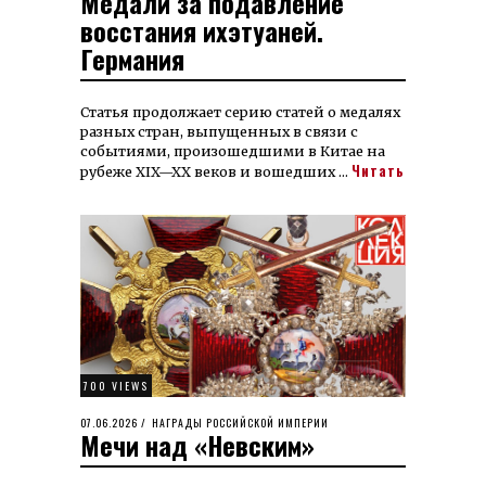
Медали за подавление
восстания ихэтуаней.
Германия
Статья продолжает серию статей о медалях
разных стран, выпущенных в связи с
событиями, произошедшими в Китае на
Читать
рубеже XIX—XX веков и вошедших …
700 VIEWS
POSTED
07.06.2026
09.06.2026
НАГРАДЫ РОССИЙСКОЙ ИМПЕРИИ
Мечи над «Невским»
ON