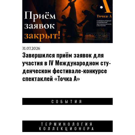
31.07.2026
Завершился приём заявок для
участия в IV Меж­ду­на­род­ном сту­
ден­чес­ком фес­ти­вале-кон­кур­се
спек­таклей «Точка А»
СОБЫТИЯ
ТЕРМИНОЛОГИЯ
КОЛЛЕКЦИОНЕРА