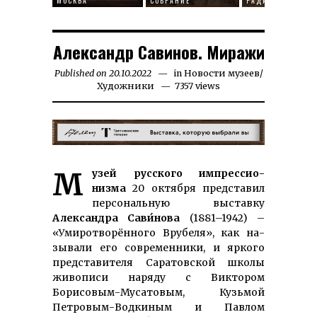
МОСКВА
СОБРАНИЕ
РАДИЩЕВА
Александр Савинов. Миражи
Published on
20.10.2022
26.07.2025
in
Новости музеев
/
Художники
7357 views
Музей русского импрес­сио­
низма
20 ок­тяб­ря пред­ста­вил
пер­со­наль­ную вы­став­ку
Александра Сави́нова
(1881–1942) –
«Уми­ро­тво­рён­но­го Вру­бе­ля», как на­
зы­ва­ли его со­вре­мен­ни­ки, и яркого
пред­ставителя Саратовской школы
живописи наряду с Виктором
Борисовым-Мусатовым, Кузьмой
Петровым-Водкиным и Павлом