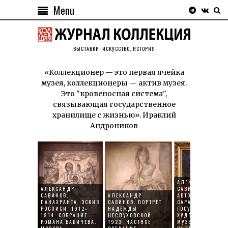
Menu
ВЫСТАВКИ, ИСКУССТВО, ИСТОРИЯ
«Коллекционер — это первая ячейка
музея, коллекционеры — актив музея.
Это "кровеносная система",
связывающая государственное
хранилище с жизнью». Ираклий
Андроников
АЛЕКСАНДР
АЛЕКСАНДР
САВИНОВ.
САВИНОВ.
АЛЕКСАНДР
АВТОПОРТРЕТ. 19
ПАНАХРАНТА. ЭСКИЗ
САВИНОВ. ПОРТРЕТ
САРАТОВСКИЙ
РОСПИСИ. 1912-
НАДЕЖДЫ
ГОСУДАРСТВЕНН
1914. СОБРАНИЕ
НЕСЛУХОВСКОЙ.
ХУДОЖЕСТВЕННЫ
РОМАНА БАБИЧЕВА.
1923. ЧАСТНОЕ
МУЗЕЙ ИМ. А.Н.