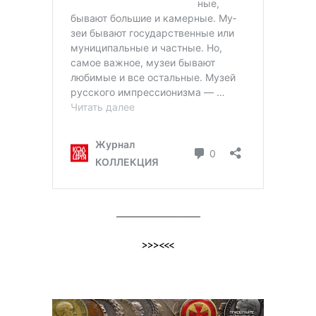
_________________
>>><<<