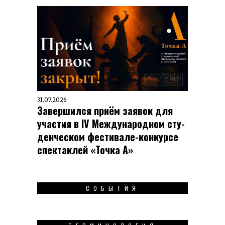
31.07.2026
Завершился приём заявок для
участия в IV Меж­ду­на­род­ном сту­
ден­чес­ком фес­ти­вале-кон­кур­се
спек­таклей «Точка А»
СОБЫТИЯ