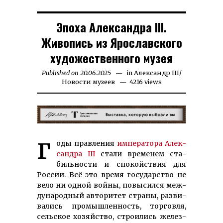
Эпоха Александра III.
Живопись из Ярославского
художественного музея
Published on
20.06.2025
23.07.2025
in
Александр III
/
Новости музеев
4216 views
Годы прав­ле­ния
им­пе­ра­то­ра Алек­
санд­ра III
ста­ли вре­менем ста­
биль­нос­ти и спо­кой­ст­вия для
Рос­сии. Всё это вре­мя го­су­дар­ст­во не
ве­ло ни од­ной вой­ны, по­вы­сил­ся меж­
ду­на­род­ный ав­то­ри­тет стра­ны, раз­ви­
ва­лись про­мыш­лен­ность, тор­гов­ля,
сель­ское хо­зяй­ст­во, строи­лись же­лез­