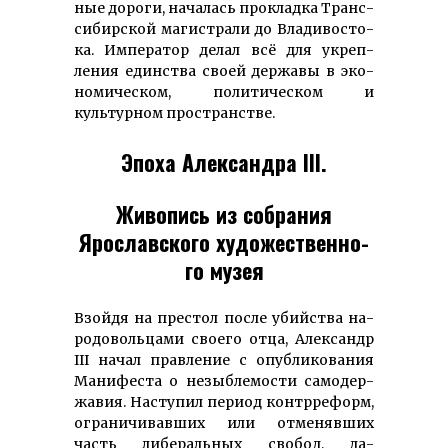
ные дороги, на­чалась про­клад­ка Транс­
си­бир­ской ма­гис­тра­ли до Вла­ди­вос­то­
ка. Им­ператор де­лал всё для ук­реп­
ления един­ст­ва своей дер­жавы в эко­
но­ми­ческом, по­ли­тическом и
культурном пространстве.
Эпоха Александра III.
Живопись из собрания
Ярославского ху­до­же­ст­вен­но­
го музея
Взойдя на прес­тол пос­ле убий­ства на­
ро­до­воль­ца­ми свое­го от­ца, Алек­сандр
III на­чал прав­ление с опубли­ко­вания
Ма­нифеста о не­зыб­ле­мости са­мо­дер­
жа­вия. На­сту­пил пе­риод контр­ре­форм,
ог­раничивавших или отменявших
часть либеральных свобод, да­