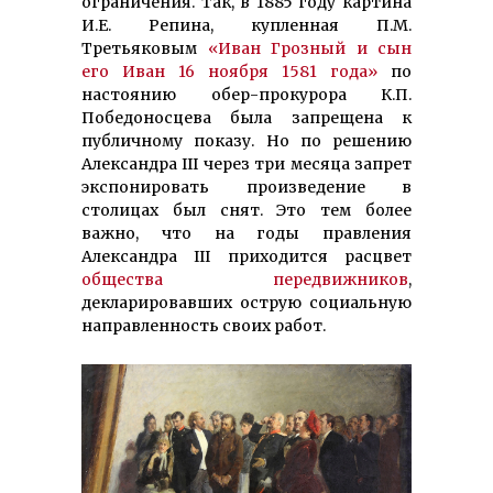
ограничения. Так, в 1885 году картина
И.Е. Репина, купленная П.М.
Третьяковым
«Иван Грозный и сын
его Иван 16 ноября 1581 года»
по
настоянию обер-прокурора К.П.
Победоносцева была запрещена к
публичному показу. Но по решению
Александра III через три месяца запрет
экспонировать произведение в
столицах был снят. Это тем более
важно, что на годы правления
Александра III приходится расцвет
общества передвижников
,
декларировавших острую социальную
направленность своих работ.