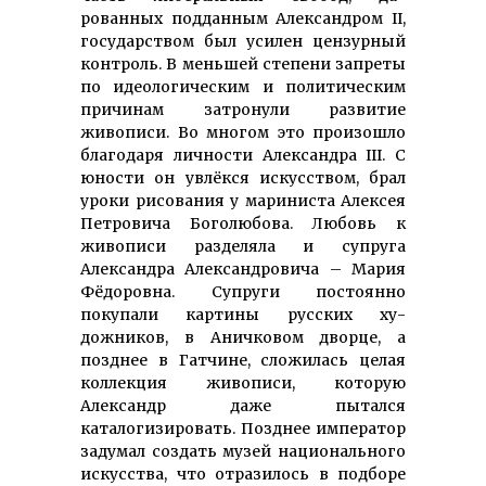
рованных под­данным Александром II,
го­су­дар­ст­вом был усилен цен­зурный
контроль. В меньшей степени запреты
по идео­ло­ги­ческим и по­лити­ческим
причинам затронули развитие
живописи. Во многом это произошло
благодаря личности Александра III. С
юности он увлёкся искусством, брал
уроки рисования у мариниста Алексея
Петровича Боголюбова. Любовь к
живописи разделяла и супруга
Александра Александровича – Мария
Фёдоровна. Супруги постоянно
покупали картины русских ху­
дожников, в Аничковом дворце, а
позднее в Гатчине, сложилась целая
коллекция живописи, которую
Александр даже пытался
каталогизировать. Позднее император
задумал создать музей национального
искусства, что отразилось в подборе