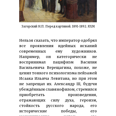
Загорский Н.П. Перед картиной. 1891-1892. ЯХМ
Нельзя сказать, что император одобрял
все проявления идейных исканий
современных ему художников.
Например, он категорически не
воспринимал пацифизм Василия
Васильевича Верещагина, похоже, не
ценил тонкого психологизма пейзажей
Исаака Ильича Левитана, но при этом
не запрещал их. Александр III, будучи
убеждённым славянофилом, стремился
приобретать произведения,
отражающих силу духа, героизм,
стойкость русского народа, его
исторические победы, его