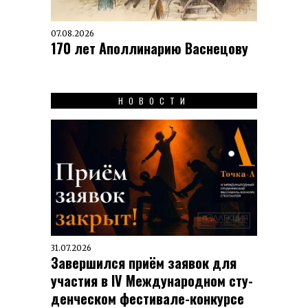
07.08.2026
170 лет Аполлинарию Васнецову
НОВОСТИ
31.07.2026
Завершился приём заявок для
участия в IV Меж­ду­на­род­ном сту­
ден­чес­ком фес­ти­вале-кон­кур­се