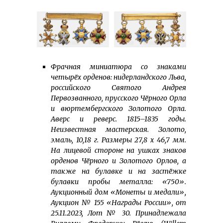
Фрачная миниатюра со знаками
четырёх орденов: нидерландского Льва,
российского Святого Андрея
Первозванного, прусского Чёрного Орла
и вюртембергского Золотого Орла.
Аверс и реверс. 1815–1835 годы.
Неизвестная мастерская. Золото,
эмаль, 10,18 г. Размеры 27,8
x
46,7 мм.
На лицевой стороне на ушках знаков
орденов Чёрного и Золотого Орлов, а
также на булавке и на застёжке
булавки пробы металла: «750».
Аукционный дом «Монеты и медали»,
Аукцион № 155 «Награды России», от
25.11.2023, Лот № 30. Принадлежала