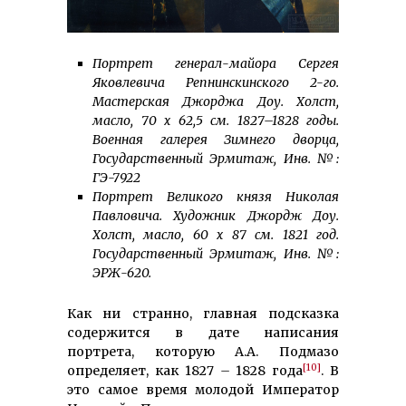
Портрет генерал-майора Сергея
Яковлевича Репнинскинского 2-го.
Мастерская Джорджа Доу. Холст,
масло, 70 х 62,5 см. 1827–1828 годы.
Военная галерея Зимнего дворца,
Государственный Эрмитаж, Инв. №:
ГЭ-7922
Портрет Великого князя Николая
Павловича. Художник Джордж Доу.
Холст, масло, 60 х 87 см. 1821 год.
Государственный Эрмитаж, Инв. №:
ЭРЖ-620.
Как ни странно, главная подсказка
содержится в дате написания
портрета, которую А.А. Подмазо
[10]
определяет, как 1827
–
1828 года
. В
это самое время молодой Император