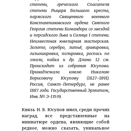
степени, греческого Спасителя
степени Рыцаря Большого креста,
пармского Священного военного
Константиновского ордена Святого
Георгия степени Командора со звездой
и персидского Льва и Солнца
I
степени.
Неизвестная ювелирная мастерская.
Золото, серебро, литьë, гравировка,
гильошировка, полировка, роспись по
эмали, пайка и др. Длина: 12 см.
Происходит из собрания Юсупова.
Принадлежала князю Николаю
Борисовичу Юсупову (1827–1891).
Россия, Санкт-Петербург, не ранее
1887 года. Государственный Эрмитаж,
Инв. №: Э-13539.
Князь Н. Б. Юсупов имел, среди прочих
наград, все представленные на
миниатюре ордена, являющие собой
редкое, можно сказать, уникальное