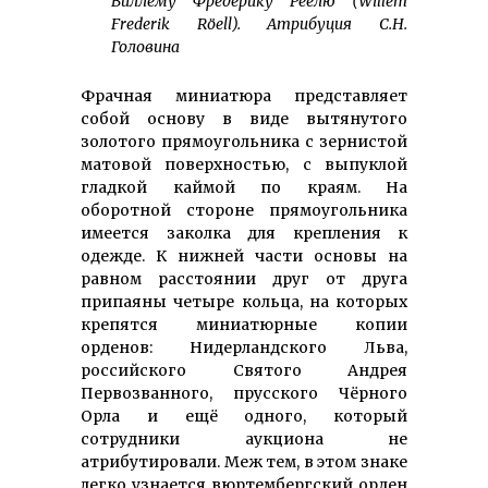
Виллему Фредерику Рёелю (Willem
Frederik Röell). Атрибуция С.Н.
Головина
Фрачная миниатюра представляет
собой основу в виде вытянутого
золотого прямоугольника с зернистой
матовой поверхностью, с выпуклой
гладкой каймой по краям. На
оборотной стороне прямоугольника
имеется заколка для крепления к
одежде. К нижней части основы на
равном расстоянии друг от друга
припаяны четыре кольца, на которых
крепятся миниатюрные копии
орденов: Нидерландского Льва,
российского Святого Андрея
Первозванного, прусского Чёрного
Орла и ещё одного, который
сотрудники аукциона не
атрибутировали. Меж тем, в этом знаке
легко узнается вюртембергский орден