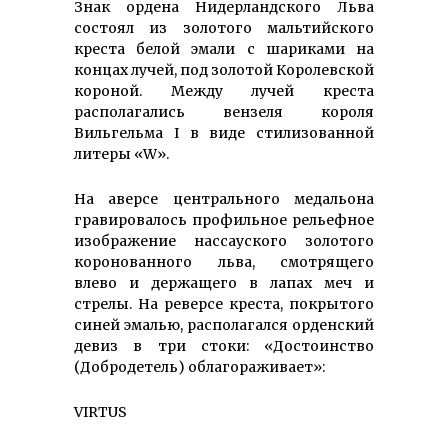
Знак ордена Нидерландского Льва
состоял из золотого мальтийского
креста белой эмали с шариками на
концах лучей, под золотой Королевской
короной. Между лучей креста
располагались вензеля короля
Вильгельма I в виде стилизованной
литеры «W».
На аверсе центрального медальона
гравировалось профильное рельефное
изображение нассауского золотого
коронованного льва, смотрящего
влево и держащего в лапах меч и
стрелы. На реверсе креста, покрытого
синей эмалью, располагался орденский
девиз в три стоки: «Достоинство
(Добродетель) облагораживает»:
VIRTUS