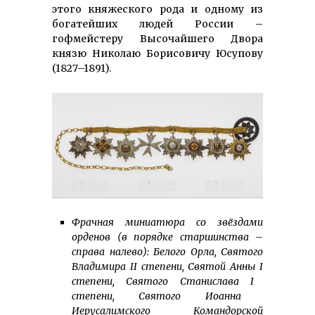
этого княжеского рода и одному из
богатейших людей России –
гофмейстеру Высочайшего Двора
князю Николаю Борисовичу Юсупову
(1827–1891).
Фрачная миниатюра со звёздами
орденов (в порядке старшинства –
справа налево): Белого Орла, Святого
Владимира
II
степени, Святой Анны
I
степени, Святого Станислава
I
степени, Святого Иоанна
Иерусалимского Командорской