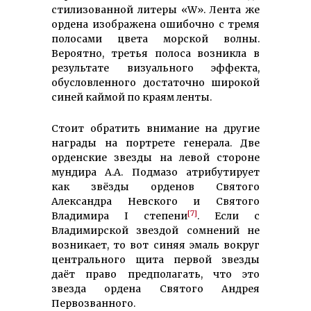
стилизованной литеры «W». Лента же
ордена изображена ошибочно с тремя
полосами цвета морской волны.
Вероятно, третья полоса возникла в
результате визуального эффекта,
обусловленного достаточно широкой
синей каймой по краям ленты.
Стоит обратить внимание на другие
награды на портрете генерала. Две
орденские звезды на левой стороне
мундира А.А. Подмазо атрибутирует
как звëзды орденов Святого
Александра Невского и Святого
[7]
Владимира I степени
. Если с
Владимирской звездой сомнений не
возникает, то вот синяя эмаль вокруг
центрального щита первой звезды
даёт право предполагать, что это
звезда ордена Святого Андрея
Первозванного.