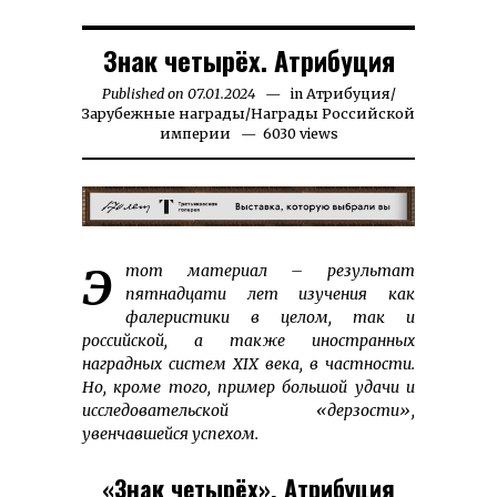
Знак четырёх. Атрибуция
Published on
07.01.2024
23.11.2024
in
Атрибуция
/
Зарубежные награды
/
Награды Российской
империи
6030 views
Этот материал – результат
пятнадцати лет изучения как
фалеристики в целом, так и
российской, а также иностранных
наградных систем
XIX
века, в частности.
Но, кроме того, пример большой удачи и
исследовательской «дерзости»,
увенчавшейся успехом.
«Знак четырёх». Атрибуция