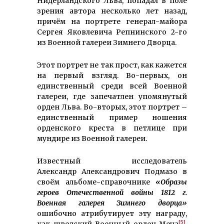
Нидерландского Льва, попадал в поле
зрения автора несколько лет назад,
причём на портрете генерал-майора
Сергея Яковлевича Репнинского 2-го
из Военной галереи Зимнего Дворца.
Этот портрет не так прост, как кажется
на первый взгляд. Во-первых, он
единственный среди всей Военной
галереи, где запечатлен упомянутый
орден Льва. Во-вторых, этот портрет –
единственный пример ношения
орденского креста в петлице при
мундире из Военной галереи.
Известный исследователь
Александр Александрович Подмазо в
своём альбоме-справочнике
«Образы
героев Отечественной войны 1812 г.
Военная галерея Зимнего дворца»
ошибочно атрибутирует эту награду,
[5]
как шведский Военный орден Меча
.