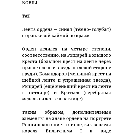
NOBILI
TAT
Лента ордена – синяя (тëмно-голубая)
с оранжевой каймой по краям.
Орден делился на четыре степени,
соответственно, на Рыцарей Большого
креста (большой крест на ленте через
правое плечо и звезда на левой стороне
груди), Командоров (меньший крест на
шейной ленте и упрощенная звезда),
Рыцарей (ещё меньший крест на ленте
в петлице) и Братьев (серебряная
медаль на ленте в петлице).
Таким образом, дополнительные
элементы на знаке ордена на портрете
Репнинского ни что иное, как вензеля
короля Вильгельма I в виде