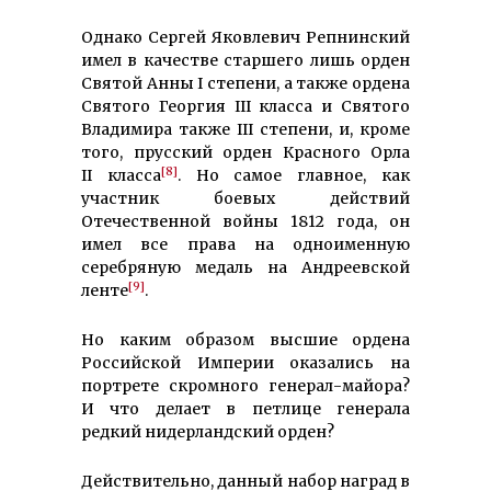
Однако Сергей Яковлевич Репнинский
имел в качестве старшего лишь орден
Святой Анны I степени, а также ордена
Святого Георгия III класса и Святого
Владимира также III степени, и, кроме
того, прусский орден Красного Орла
[8]
II класса
. Но самое главное, как
участник боевых действий
Отечественной войны 1812 года, он
имел все права на одноименную
серебряную медаль на Андреевской
[9]
ленте
.
Но каким образом высшие ордена
Российской Империи оказались на
портрете скромного генерал-майора?
И что делает в петлице генерала
редкий нидерландский орден?
Действительно, данный набор наград в