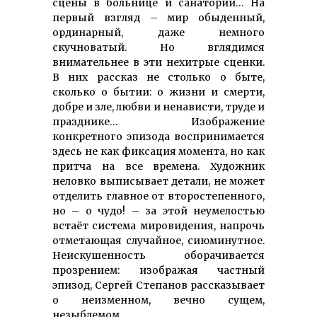
сцены в больнице и санатории… На
первый взгляд – мир обыденный,
орди­нарный, даже немного
скучноватый. Но вглядимся
внимательнее в эти нехитрые сценки.
В них рассказ не столько о быте,
сколько о бытии: о жизни и смерти,
добре и зле, любви и нена­висти, труде и
празднике… Изобра­жение
конкретного эпизода воспринимается
здесь не как фиксация момента, но как
притча на все времена. Художник
неловко выписывает детали, не может
отделить главное от второ­степенного,
но – о чудо! – за этой неумелостью
встаёт система мировидения, напрочь
отметающая случайное, сиюминутное.
Неискушенность оборачивается
прозрением: изображая частный
эпизод, Сергей Степанов рассказывает
о неизменном, вечно сущем,
незыблемом.