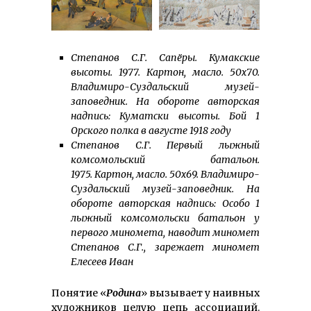
Степанов С.Г. Сапёры. Кумакские
высоты. 1977. Картон, масло. 50х70.
Владимиро-Суздальский музей-
заповедник. На обороте авторская
надпись: Куматски высоты. Бой 1
Орского полка в августе 1918 году
Степанов С.Г. Первый лыжный
комсомольский батальон.
1975.
Картон, масло. 50х69. Владимиро-
Суздальский музей-заповедник. На
обороте авторская надпись: Особо 1
лыжный комсомольски батальон у
первого миномета, наводит миномет
Степанов С.Г., зарежает миномет
Елесеев Иван
Понятие «
Родина
» вызывает у наивных
художников целую цепь ассоциаций.