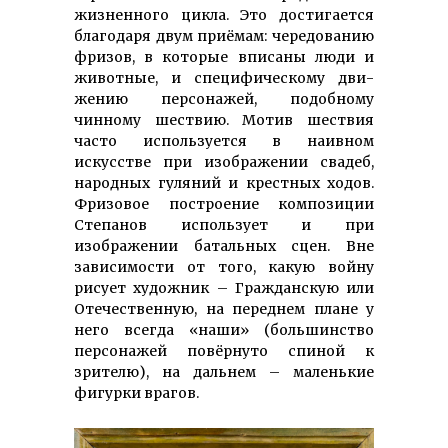
жизненного цикла. Это достигается
благодаря двум приёмам: чередованию
фризов, в которые вписаны люди и
животные, и специ­фическому дви­
жению персонажей, подобному
чинному шествию. Мотив шествия
часто используется в наивном
искусстве при изображении свадеб,
народных гуляний и крестных ходов.
Фризовое построение композиции
Степанов использует и при
изображении батальных сцен. Вне
зависимости от того, какую войну
рисует художник – Гражданскую или
Отече­ственную, на переднем плане у
него всегда «наши» (большинство
персо­нажей повёрнуто спиной к
зрителю), на дальнем – маленькие
фигурки врагов.