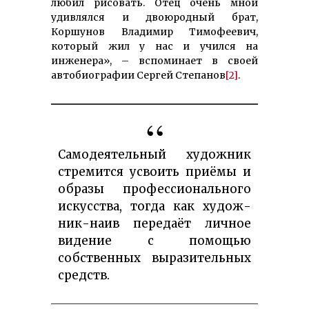
любил рисовать. Отец очень мной
удивлялся и двоюродный брат,
Коршунов Владимир Тимофеевич,
который жил у нас и учился на
инженера», – вспоминает в своей
автобиографии Сергей Степанов
[2]
.
Самодеятельный художник
стре­мит­ся усвоить приёмы и
об­ра­зы про­фес­сио­наль­­ного
искус­ства, тогда как худож­
ник-наив пе­редаёт личное
видение с по­мощью
собствен­ных вы­рази­тельных
средств.