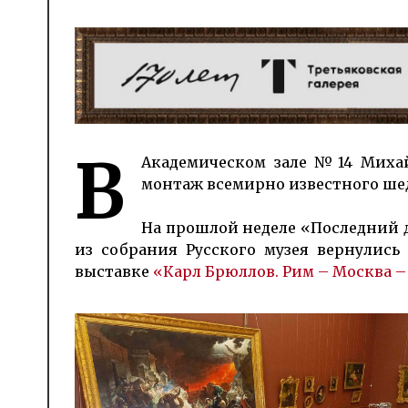
В
Акаде­мичес­ком за­ле №14 Ми­хай
мон­таж все­мирно из­ве­ст­но­го ш
На прошлой неделе «Последний д
из собрания Русского музея вер­нулись 
выставке
«Карл Брюллов. Рим – Москва –