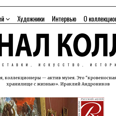
ей
Художники
Интервью
О коллекцио
ЫСТАВКИ, ИСКУССТВО, ИСТОР
я, коллекционеры — актив музея. Это "кровеносна
хранилище с жизнью». Ираклий Андроников