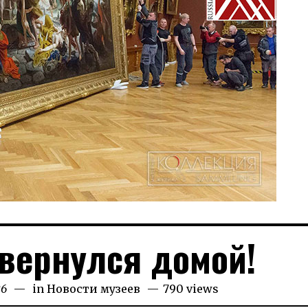
вернулся домой!
26
15.07.2026
in
Новости музеев
790 views