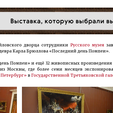
­лов­ско­го двор­ца со­труд­ники
Рус­ского му­зея
за­
е­дев­ра Кар­ла Брюл­лова «По­след­ний день Помпеи».
ень Помпеи» и ещё 32 жи­вописных произ­ведения 
из Москвы, где более семи ме­сяцев экспо­ниро­в
 Петербург»
в
Государственной Третьяковской гал