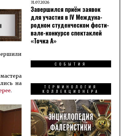
31.07.2026
Завершился приём заявок
для участия в IV Меж­ду­на­
род­ном сту­ден­чес­ком фес­ти­
вале-кон­кур­се спек­таклей
«Точка А»
вер­шили
СОБЫТИЯ
мас­тера
ались на
ТЕРМИНОЛОГИЯ
ерее
.
КОЛЛЕКЦИОНЕРА