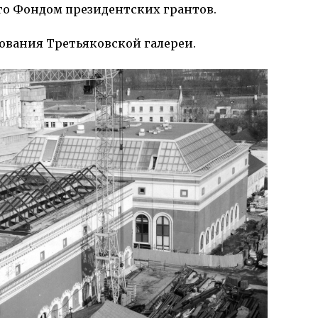
о Фондом пре­зи­дентских грантов.
нования Третьяковской галереи.