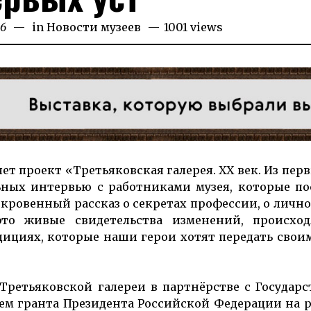
26
04.03.2026
in
Новости музеев
1001 views
яет проект «Третья­ков­ская га­ле­рея. ХХ век. Из пер
ных ин­тервью с работниками музея, ко­то­рые по­
­кро­вен­ный рас­сказ о секре­тах профессии, о лич­
то жи­вые сви­детель­ства из­ме­нений, происхо
ра­дициях, которые наши герои хотят передать свои
ретья­ков­ской га­лереи в парт­нёрстве с Го­су­дар
нием гранта Пре­зи­дента Рос­сий­ской Фе­дерации на