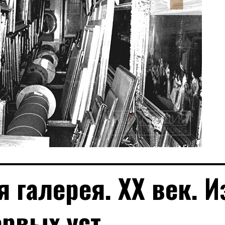
 галерея. ХХ век. И
ервых уст