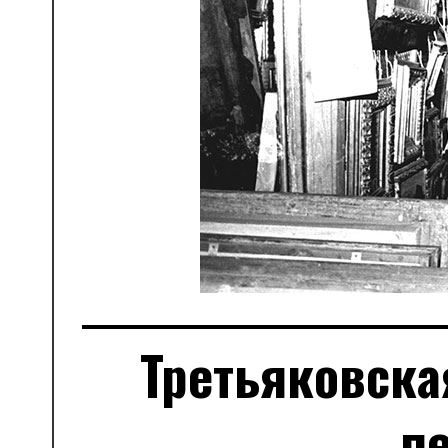
Третьяковская
п