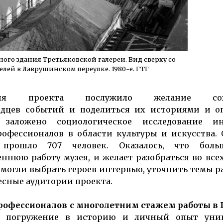
ого здания Третьяковской галереи. Вид сверху со
лей в Лаврушинском переулке. 1980-е. ГТГ
я проекта послужило желание сох
идцев событий и поделиться их историями и о
заложено социологическое исследование ин
рофессионалов в области культуры и искусства.
прошло 707 человек. Оказалось, что боль
ннюю работу музея, и желает разобраться во все
могли выбрать героев интервью, уточнить темы р
есные аудитории проекта.
рофессионалов с многолетним стажем работы в 
е погружение в историю и личный опыт уни