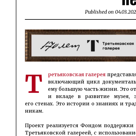
Published on
04.03.20
Т
ретья­ков­ская га­ле­рея
пред­став­л
включающий цикл до­ку­мен­таль­
ему боль­шую часть жиз­ни. Это от
и вкла­де в раз­витие музея, э
его стенах. Это ис­то­рии о зна­ниях и т
никам.
Проект реа­лизуется Фон­дом под­держ­ки Т
Третья­ков­ской галереей, с исполь­зо­ва­