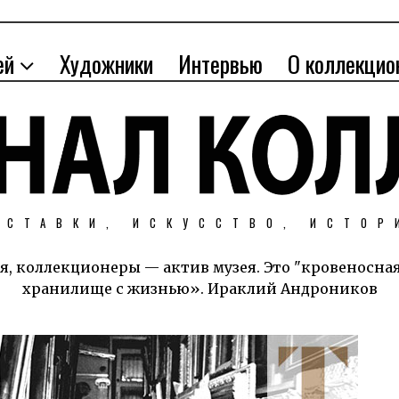
ей
Художники
Интервью
О коллекцио
ЫСТАВКИ, ИСКУССТВО, ИСТОР
я, коллекционеры — актив музея. Это "кровеносна
хранилище с жизнью». Ираклий Андроников