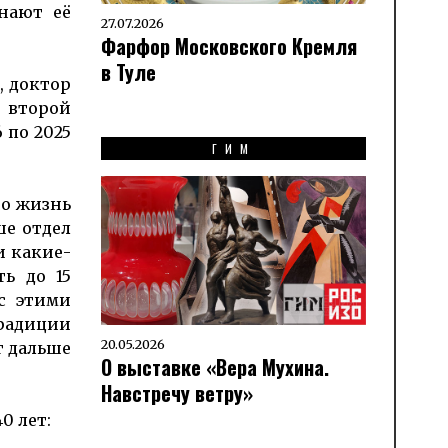
нают её
27.07.2026
Фарфор Московского Кремля
в Туле
, доктор
и второй
 по 2025
ГИМ
но жизнь
ше отдел
и какие-
ть до 15
с этими
радиции
20.05.2026
г дальше
О выставке «Вера Мухина.
Навстречу ветру»
0 лет: