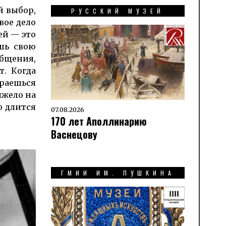
й выбор,
РУССКИЙ МУЗЕЙ
вое дело
ей — это
шь свою
бщения,
. Когда
араешься
яжело на
ю длится
07.08.2026
170 лет Аполлинарию
Васнецову
ГМИИ ИМ. ПУШКИНА