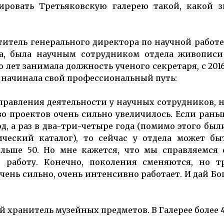
ировать Третьяковскую галерею такой, какой з
итель генерального директора по научной работе
ода, была научным сотрудником отдела живопис
 лет занимала должность ученого секретаря, с 2016
 начинала свой профессиональный путь:
правления деятельности у научных сотрудников, 
во проектов очень сильно увеличилось. Если рань
од, а раз в два-три-четыре года (помимо этого был
ический каталог), то сейчас у отдела может бы
льше 50. Но мне кажется, что мы справляемся 
 работу. Конечно, поколения сменяются, но т
чень сильно, очень интенсивно работает. И дай Бо
 хранитель музейных предметов. В Галерее более 4