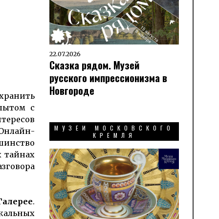
22.07.2026
Сказка рядом. Музей
русского импрессионизма в
Новгороде
ранить
пытом с
тересов
МУЗЕИ МОСКОВСКОГО
 Онлайн-
КРЕМЛЯ
шинство
х тайнах
азговора
Галерее
.
кальных