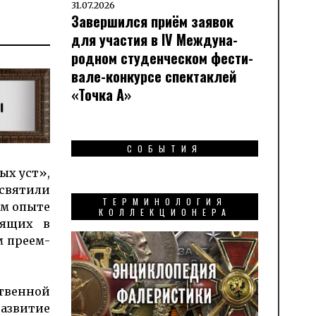
31.07.2026
Завершился приём заявок
для участия в IV Меж­ду­на­
род­ном сту­ден­чес­ком фес­ти­
вале-кон­кур­се спек­таклей
«Точка А»
СОБЫТИЯ
вых уст»,
свя­тили
ТЕРМИНОЛОГИЯ
ном опыте
КОЛЛЕКЦИОНЕРА
­дящих в
м преем­
­ственной
 развитие