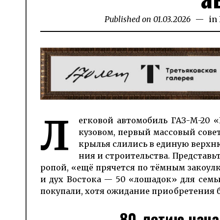
Published on
01.03.2026
06.03.2
in
Л
ег­ко­вой ав­то­мо­биль ГАЗ-М-20 
ку­зо­вом, пер­вый мас­со­вый со­в
крылья сли­лись в еди­ную верх­ню
ния и строи­тель­ст­ва. Пред­ставь
ро­пой, «ещё пря­чет­ся по тём­ным за­коул­
и дух Вос­тока — 50 «ло­ша­док» для сем
покупали, хотя ожидание приобре­тения 
80-летию нача