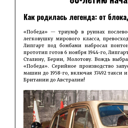
Как родилась легенда: от блок
«Победа» — триумф в руинах после­вое
легковушку мирового класса, пре­вос­
Липгарт под бомбами набросал понтон
прототип готов 6 ноября 1944-го, Липгар
Сталину, Берии, Молотову. Вождь выбр
«Победа». Серийное произ­водство запу
машин до 1958-го, включая 37492 такси и
Британии до Австралии!