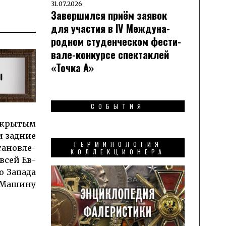
31.07.2026
Завершился приём заявок
для участия в IV Меж­ду­на­
род­ном сту­ден­чес­ком фес­ти­
вале-кон­кур­се спек­таклей
«Точка А»
СОБЫТИЯ
а­кры­тым
и зад­ние
ТЕРМИНОЛОГИЯ
а­нов­ле­
КОЛЛЕКЦИОНЕРА
 всей Ев­
 За­па­да
. Машину