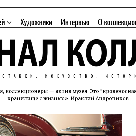
ей
Художники
Интервью
О коллекцио
ЫСТАВКИ, ИСКУССТВО, ИСТОР
я, коллекционеры — актив музея. Это "кровеносна
хранилище с жизнью». Ираклий Андроников