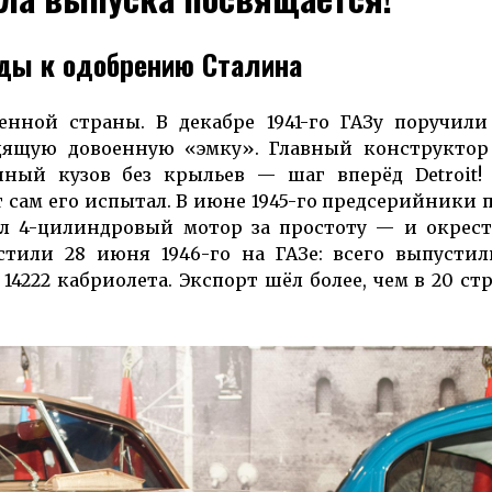
ады к одобрению Сталина
нной страны. В декабре 1941-го ГАЗу поручили
хо­дящую довоенную «эмку». Главный конструкто
ный кузов без крыльев — шаг вперёд Detroit!
т сам его испытал. В июне 1945-го предсерийники 
ал 4-цилиндровый мотор за простоту — и окрес
стили 28 июня 1946-го на ГАЗе: всего выпустил
 14222 кабриолета. Экспорт шёл более, чем в 20 ст