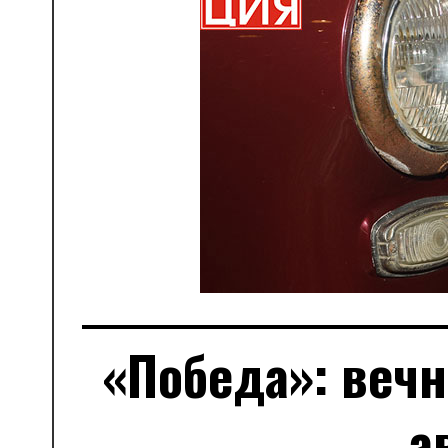
«Победа»: вечн
а