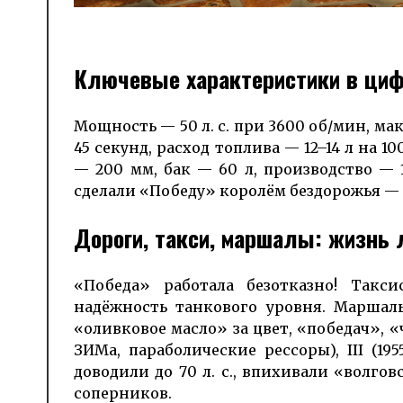
Ключевые характеристики в ци
Мощность — 50 л. с. при 3600 об/мин, мак
45 секунд, расход топлива — 12–14 л на 1
— 200 мм, бак — 60 л, произ­водство — 1
сделали «Победу» королём бездорожья — 
Дороги, такси, маршалы: жизнь
«Победа» работала безотказно! Такс
надёжность танкового уровня. Маршал
«оливковое масло» за цвет, «победач», «
ЗИМа, параболические рессоры), III (1
доводили до 70 л. с., впихивали «волго
соперников.