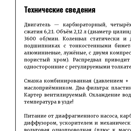
Технические сведения
Двигатель — карбю­раторный, четырёх
сжатия 6,2:1. Объём 2,12 л (диаметр цили
3600 об/мин. Коленвал ста­тически и
подшипниках с тонко­стенными биме
алюминиевые, лужёные, с двумя компре
пористый хром). Распредвал приводит
односторонние с регули­руемыми толка­те
Смазка комби­нирован­ная (давлением + 
масло­приём­ником. Два фильтра: пласти
Картер венти­лируемый. Охлаждение во
температура в узде!
Питание от диа­фраг­менного насоса, к
диффузором, ускорителем и механически
вольтовая одно­провод­ная (плюс к масс