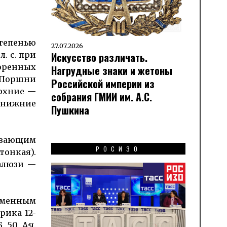
тепенью
27.07.2026
Искусство различать.
. с. при
оренных
Нагрудные знаки и жетоны
 Поршни
Российской империи из
ерхние —
собрания ГМИИ им. А.С.
 нижние
Пушкина
аваю­щим
РОСИЗО
тонкая).
жалюзи —
ременным
рика 12-
 50 А·ч.