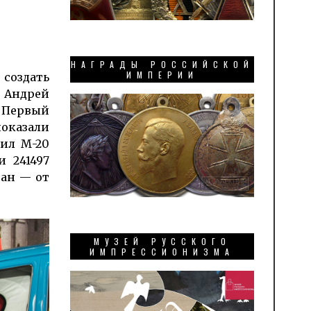
НАГРАДЫ РОССИЙСКОЙ
ИМПЕРИИ
 создать
р Андрей
 Первый
показали
тил М-20
и 241497
ран — от
МУЗЕЙ РУССКОГО
ИМПРЕССИОНИЗМА