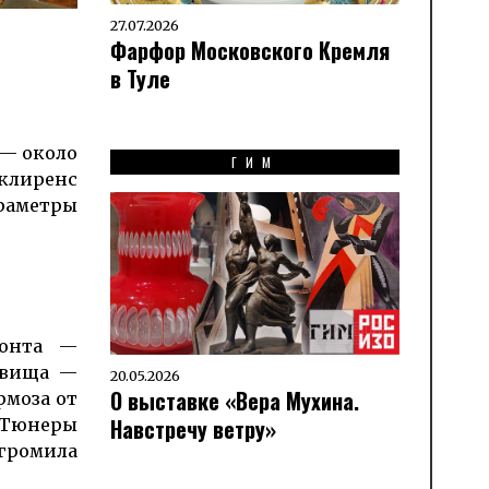
27.07.2026
Фарфор Московского Кремля
в Туле
 — около
ГИМ
 клиренс
араметры
монта —
звища —
20.05.2026
О выставке «Вера Мухина.
рмоза от
Навстречу ветру»
! Тюнеры
 громила