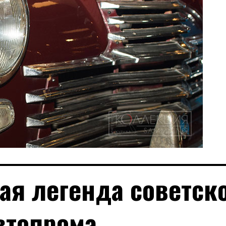
ая легенда советск
втопрома