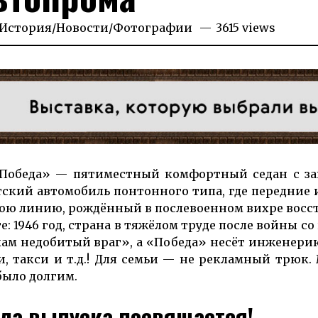
026
История
/
Новости
/
Фотографии
3615 views
«По­бе­да» — пя­ти­ме­ст­ный ком­форт­ный се­дан с з
ет­ский ав­томо­биль пон­тон­ного ти­па, где передние 
ю ли­нию, рож­дённый в по­сле­воен­ном вих­ре вос­ст
­те: 1946 год, страна в тяжёлом тру­де пос­ле вой­ны со
кам не­до­би­тый враг», а «Победа» несёт ин­же­не­рию
ьи, так­си и т.д.! Для семьи — не рекламный трюк
было долгим.
ла выпуска посвящается!