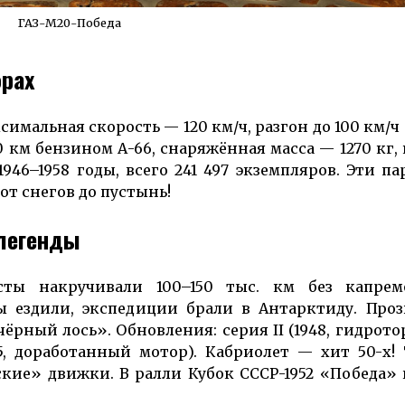
ГАЗ-М20-Победа
фрах
симальная скорость — 120 км/ч, разгон до 100 км/ч
00 км бензином А-66, снаря­жённая масса — 1270 кг,
946–1958 годы, всего 241 497 эк­земпляров. Эти п
от снегов до пустынь!
 легенды
исты накручивали 100–150 тыс. км без капре
ы ездили, экспедиции брали в Антарктиду. Про
чёрный лось». Обновления: серия II (1948, гидрото
955, доработанный мотор). Кабриолет — хит 50-х
вские» движки. В ралли Кубок СССР-1952 «Победа»