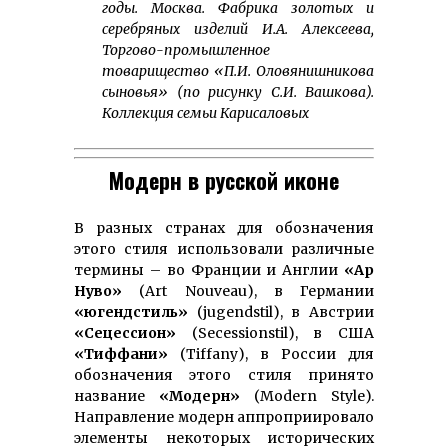
годы. Москва. Фабрика золотых и
серебряных изделий И.А. Алексеева,
Торгово-промышленное
товарищество «П.И. Оловянишникова
сыновья» (по рисунку С.И. Вашкова).
Коллекция семьи Карисаловых
Модерн в русской иконе
В разных странах для обозначения
этого стиля использовали различные
термины – во Франции и Англии
«Ар
Нуво»
(Art Nouveau), в Германии
«югендстиль»
(jugendstil), в Австрии
«Сецессион»
(Secessionstil), в США
«Тиффани»
(Tiffany), в России для
обозначения этого стиля принято
название
«Модерн»
(Modern Style).
Направление модерн аппроприировало
элементы некоторых исторических