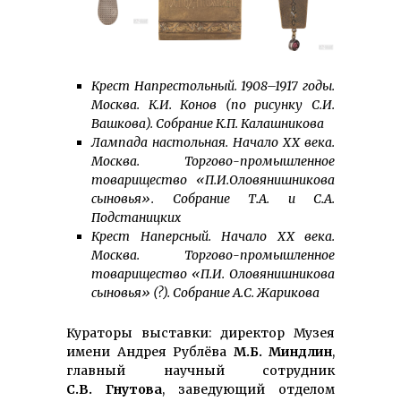
Крест Напрестольный. 1908–1917 годы.
Москва. К.И. Конов (по рисунку С.И.
Вашкова). Собрание К.П. Калашникова
Лампада настольная. Начало ХХ века.
Москва. Торгово-промышленное
товарищество «П.И.Оловянишникова
сыновья». Собрание Т.А. и С.А.
Подстаницких
Крест Наперсный. Начало ХХ века.
Москва. Торгово-промышленное
товарищество «П.И. Оловянишникова
сыновья» (?). Собрание А.С. Жарикова
Кураторы выставки: директор Музея
имени Андрея Рублёва
М.Б. Миндлин
,
главный научный сотрудник
С.В. Гнутова
, заведующий отделом