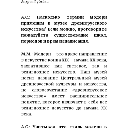
Андрея Рублёва
А.С.: Насколько термин модерн
применим в музее древнерусского
искусства? Если можно, проговорите
пожалуйста существование школ,
периодов и времен написания.
М.М.:
Модерн – это яркое направление
в искусстве конца XIX – начала XX века,
захватившее как светское, так и
религиозное искусство. Наш музей
носит название Центральный музей
древнерусской культуры и искусства,
но словосочетание «древнерусское
искусство» имеет расширительное
понятие, которое включает в себя все
религиозное искусство до начала XX
века.
А.С.: Учитывая, что стиль модерн в