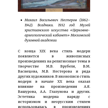
Михаил Васильевич Нестеров (1862–
1942). Всадники. 1932 год. Музей
христианского искусства «Церковно-
археологический кабинет» Московской
духовной академии
С конца XIX века стиль модерн
появляется в живописных
произведениях на религиозные темы в
творчестве М.В. Врубеля, В.М.
Васнецова, М.В. Нестерова и ряда
других художников. В иконописи стиль
модерн в начале ХХ века оказал
влияние на произведения А.Я.
Вашурова, А.А. Глазунова и других.
Эстетика модерна наряду с
историзмом и неорусским стилем
использовалась в произведениях