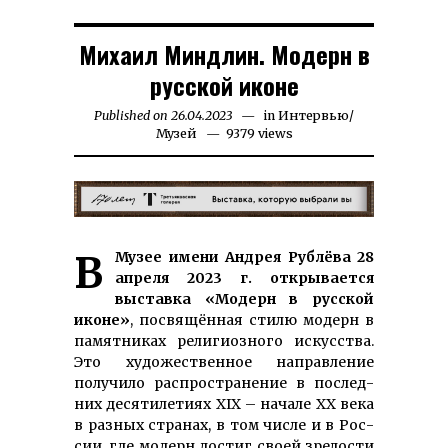
Михаил Миндлин. Модерн в
русской иконе
Published on
26.04.2023
18.12.2024
in
Интервью
/
Музей
9379 views
В Музее имени Андрея Рублёва 28
апреля 2023 г. от­кры­вает­ся
выставка «Модерн в русской
иконе»
, по­свя­щён­ная сти­лю модерн в
па­мятни­ках ре­лигиозного искусства.
Это ху­дожествен­ное на­правле­ние
получило рас­про­стра­не­ние в послед­
них де­ся­ти­ле­тиях XIX – на­ча­ле ХХ ве­ка
в разных странах, в том числе и в Рос­
сии, где модерн достиг своей зрелости