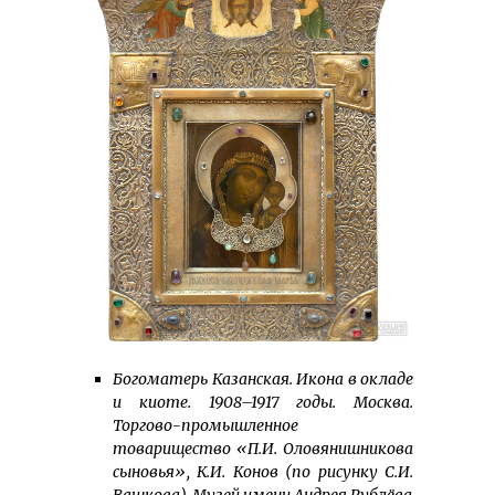
Богоматерь Казанская. Икона в окладе
и киоте. 1908–1917 годы. Москва.
Торгово-промышленное
товарищество «П.И. Оловянишникова
сыновья», К.И. Конов (по рисунку С.И.
Вашкова). Музей имени Андрея Рублёва