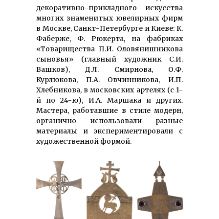
декоративно-прикладного искусства
многих знаменитых ювелирных фирм
в Москве, Санкт-Петербурге и Киеве: К.
Фаберже, Ф. Рюкерта, на фабриках
«Товарищества П.И. Оловянишникова
сыновья» (главный художник С.И.
Вашков), Д.Л. Смирнова, О.Ф.
Курлюкова, П.А. Овчинникова, И.П.
Хлебникова, в московских артелях (с 1-
й по 24-ю), И.А. Маршака и других.
Мастера, работавшие в стиле модерн,
органично использовали разные
материалы и экспериментировали с
художественной формой.