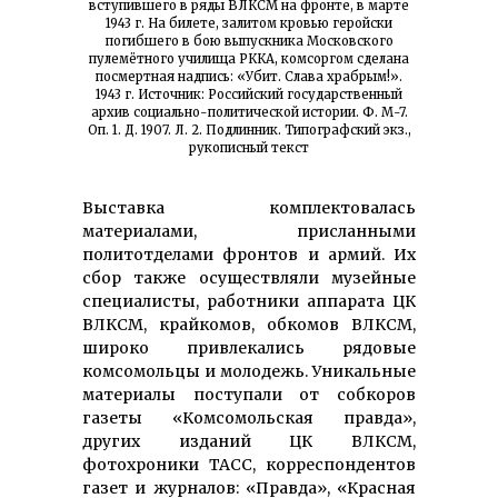
вступившего в ряды ВЛКСМ на фронте, в марте
1943 г. На билете, залитом кровью геройски
погибшего в бою выпускника Московского
пулемётного училища РККА, комсоргом сделана
посмертная надпись: «Убит. Слава храбрым!».
1943 г. Источник: Российский государственный
архив социально-политической истории. Ф. М-7.
Оп. 1. Д. 1907. Л. 2. Подлинник. Типографский экз.,
рукописный текст
Выставка комплектовалась
материалами, присланными
политотделами фронтов и армий. Их
сбор также осуществляли музейные
специалисты, работники аппарата ЦК
ВЛКСМ, крайкомов, обкомов ВЛКСМ,
широко привлекались рядовые
комсомольцы и молодежь. Уникальные
материалы поступали от собкоров
газеты «Комсомольская правда»,
других изданий ЦК ВЛКСМ,
фотохроники ТАСС, корреспондентов
газет и журналов: «Правда», «Красная