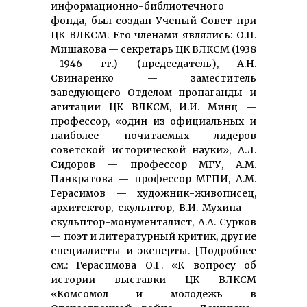
информационно-библиотечного
фонда, был создан Ученый Совет при
ЦК ВЛКСМ. Его членами являлись: О.П.
Мишакова — секретарь ЦК ВЛКСМ (1938
—1946 гг.) (председатель), А.Н.
Свинаренко — заместитель
заведующего Отделом пропаганды и
агитации ЦК ВЛКСМ, И.И. Минц —
профессор, «один из официальных и
наиболее почитаемых лидеров
советской исторической науки», А.Л.
Сидоров — профессор МГУ, А.М.
Панкратова — профессор МГПИ, А.М.
Герасимов — художник-живописец,
архитектор, скульптор, В.И. Мухина —
скульптор-монументалист, А.А. Сурков
— поэт и литературный критик, другие
специалисты и эксперты. [Подробнее
см.: Герасимова О.Г. «К вопросу об
истории выставки ЦК ВЛКСМ
«Комсомол и молодежь в