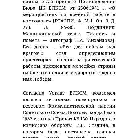
войны было принято Постановление
Бюро ЦК ВЛКСМ от 23.06.1941 г. «О
мероприятиях по военной работе в
комсомоле» [РГАСПИ. Ф. М-1. Оп. 3. Д.
273. Л. 84-86. Подлинник.
Машинописный текст. Подпись и
помета — автограф Н.А. Михайлова].
Его девиз — «Всё для победы над
врагом!» стал определяющим
ориентиром военно-патриотической
работы, вдохновляя молодёжь страны
на боевые подвиги и ударный труд во
имя Победы.
Согласно Уставу ВЛКСМ, комсомол
являлся активным помощником и
резервом Коммунистической партии
Советского Союза. Поэтому, когда 1 мая
1942 г. вышел Приказ № 130. Народного
комиссара обороны И.В. Сталина, в
котором была поставлена главная