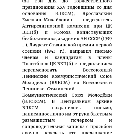
(за три дня до торжественного
празднования XXV годовщины со дня
основания ВЛКСМ), Ярославский
Емельян Михайлович — председатель
Антирелигиозной комиссии при ЦК
ВКП(б) и «Союза воинствующих
безбожников», академик АН СССР (1939
г.), Лауреат Сталинской премии первой
степени (1943 г.), направил письмо
членам и кандидатам в члены
Политбюро ЦК ВКП(б) с предложением
переименовать Всесоюзный
Ленинский Коммунистический Союз
Молодёжи (ВЛКСМ) во Всесоюзный
Ленинско-Сталинский
Коммунистический Союз Молодёжи
(ВЛСКСМ). В Центральном архиве
ВЛКСМ сохранилось письмо,
написанное лично им от руки быстрым
размашистым почерком и
сопроводительная записка с просьбой
срочно передать это предложение