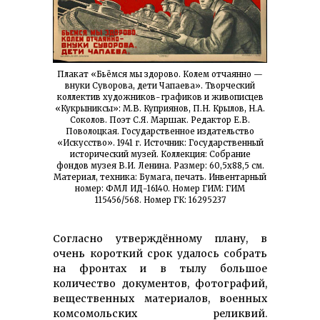
Плакат «Бьёмся мы здорово. Колем отчаянно —
внуки Суворова, дети Чапаева». Творческий
коллектив художников-графиков и живописцев
«Кукрыниксы»: М.В. Куприянов, П.Н. Крылов, Н.А.
Соколов. Поэт С.Я. Маршак. Редактор Е.В.
Поволоцкая. Государственное издательство
«Искусство». 1941 г. Источник: Государственный
исторический музей. Коллекция: Собрание
фондов музея В.И. Ленина. Размер: 60,5х88,5 см.
Материал, техника: Бумага, печать. Инвентарный
номер: ФМЛ ИД-16140. Номер ГИМ: ГИМ
115456/568. Номер ГК: 16295237
Согласно утверждённому плану, в
очень короткий срок удалось собрать
на фронтах и в тылу большое
количество документов, фотографий,
вещественных материалов, военных
комсомольских реликвий.