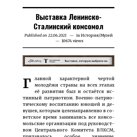
Выставка Ленинско-
Сталинский комсомол
Published on
22.06.2021
04.04.2026
in
История
/
Музей
10674 views
Главной характерной чертой
молодёжи страны на всех эта­пах
её раз­ви­тия был и остаёт­ся ис­
тин­ный пат­рио­тизм. Воен­но-пат­рио­
ти­че­скому вос­пи­та­нию юно­шей и де­
ву­шек, ко­то­рым це­ле­на­прав­лен­но в со­
вет­ское вре­мя за­ни­ма­лись все ком­со­
моль­ские ор­га­ни­за­ции под ру­ко­вод­ст­
вом Цент­раль­но­го Ко­ми­те­та ВЛКСМ,
при­давалось особое значение.