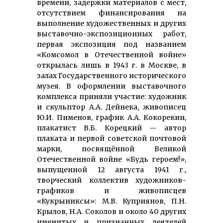
времени, задержки материалов с мест,
отсутствием финансирования на
выполнение художественных и других
выставочно-экспозиционных работ,
первая экспозиция под названием
«Комсомол в Отечественной войне»
открылась лишь в 1943 г. в Москве, в
залах Государственного исторического
музея. В оформлении выставочного
комплекса приняли участие: художник
и скульптор А.А. Дейнека, живописец
Ю.И. Пименов, график А.А. Кокорекин,
плакатист В.Б. Корецкий — автор
плаката и первой советской почтовой
марки, посвящённой Великой
Отечественной войне «Будь героем!»,
выпущенной 12 августа 1941 г.,
творческий коллектив художников-
графиков и живописцев
«Кукрыниксы»: М.В. Куприянов, П.Н.
Крылов, Н.А. Соколов и около 40 других
именитых и признанных деятелей