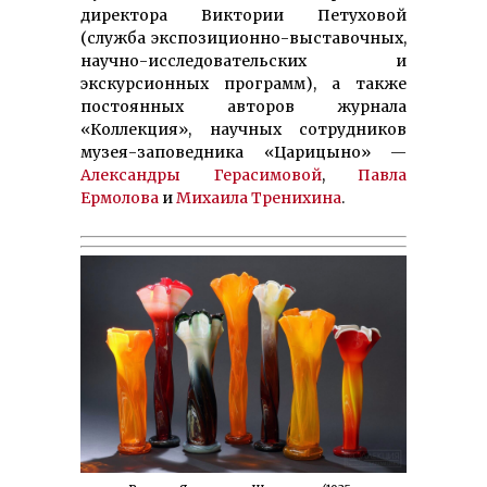
директора Виктории Петуховой
(служба экспозиционно-выставочных,
научно-исследовательских и
экскурсионных программ), а также
постоянных авторов журнала
«Коллекция», научных сотрудников
музея-заповедника «Царицыно» —
Александры Герасимовой
,
Павла
Ермолова
и
Михаила Тренихина
.