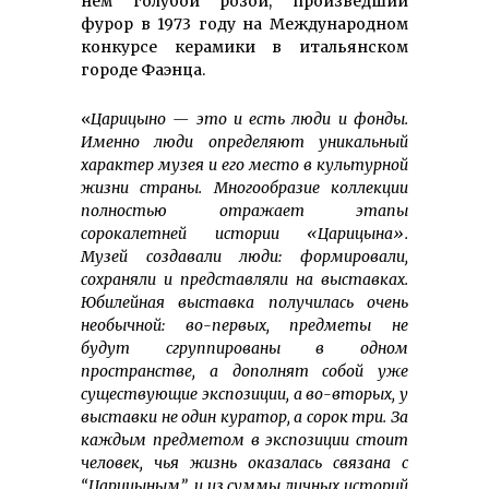
нем голубой розой, произведший
фурор в 1973 году на Международном
конкурсе керамики в итальянском
городе Фаэнца.
«
Царицыно — это и есть люди и фонды.
Именно люди определяют уникальный
характер музея и его место в культурной
жизни страны. Многообразие коллекции
полностью отражает этапы
сорокалетней истории «Царицына».
Музей создавали люди: формировали,
сохраняли и представляли на выставках.
Юбилейная выставка получилась очень
необычной: во-первых, предметы не
будут сгруппированы в одном
пространстве, а дополнят собой уже
существующие экспозиции, а во-вторых, у
выставки не один куратор, а сорок три. За
каждым предметом в экспозиции стоит
человек, чья жизнь оказалась связана с
“Царицыным”, и из суммы личных историй