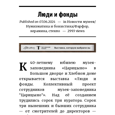
Люди и фонды
Published on
07.06.2024
26.06.2024
in
Новости музеев
/
Нумизматика и бонистика
/
Фарфор,
керамика, стекло
2993 views
К 40-летнему юбилею музея-
заповедника «Царицыно» в
Большом дворце и Хлебном доме
открывается выставка «Люди и
фонды. Коллективный проект
сотрудников музея-заповедника
“Царицыно”». Над её созданием
трудились сорок три куратора. Сорок
три нынешних и бывших сотрудника
— от смотрителей до директоров —