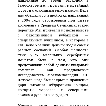
найденные во время раскопок в
Замоскворечье, я прыгнул в музейный
фургон с огромным энтузиазмом. Ведь
нам обещали большой клад, найденный
в 2004 году строителями при рытье
котлована в Среднем Овчинниковском
переулке. Мы привезли монеты вместе
с белоглиняной кубышкой —
специальным кувшином, в котором в
XVII веке хранили деньги люди самых
разных сословий. Особая ценность
этих 9647 маленьких серебряных
монеток была в том, что они
представляли собой единый кладовый
комплекс. Как предположил
исследователь Москомнаследия С.П.
Петухов, клад был сокрыт в правление
царя Михаила Фёдоровича купцом,
который торговал с северными
землями русского государства.
Монеты этой эпохи называют