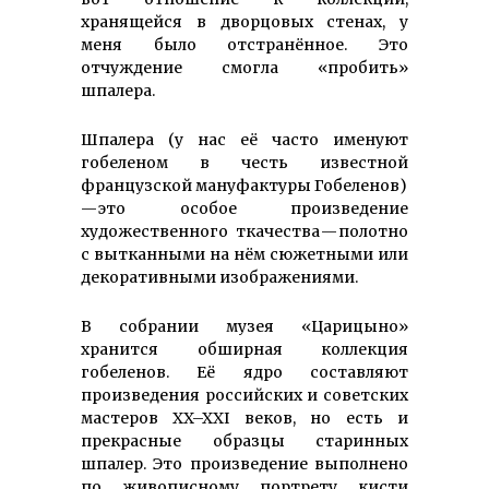
хранящейся в дворцовых стенах, у
меня было отстранённое. Это
отчуждение смогла «пробить»
шпалера.
Шпалера (у нас её часто именуют
гобеленом в честь известной
французской мануфактуры Гобеленов)
— это особое произведение
художественного ткачества — полотно
с вытканными на нём сюжетными или
декоративными изображениями.
В собрании музея «Царицыно»
хранится обширная коллекция
гобеленов. Её ядро составляют
произведения российских и советских
мастеров XX–XXI веков, но есть и
прекрасные образцы старинных
шпалер. Это произведение выполнено
по живописному портрету кисти