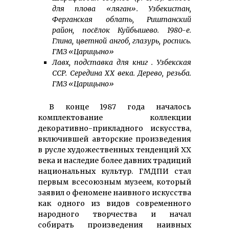
для плова «ляган». Узбекистан,
Ферганская облать, Риштанский
район, посёлок Куйбышево. 1980-е.
Глина, цветной ангоб, глазурь, роспись.
ГМЗ «Царицыно»
Лавх, подставка для книг . Узбекская
ССР. Середина ХХ века. Дерево, резьба.
ГМЗ «Царицыно»
В конце 1987 года началось
комплектование коллекции
декоративно-прикладного искусства,
включившей авторские произведения
в русле художественных тенденций XX
века и наследие более давних традиций
национальных культур. ГМДПИ стал
первым всесоюзным музеем, который
заявил о феномене наивного искусства
как одного из видов современного
народного творчества и начал
собирать произведения наивных