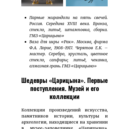
Парные жирандоли на пять свечей.
Россия. Середина XVIII века. Бронза,
стекло, литьё, штамповка, сборка.
ГМЗ «Царицыно»
Ваза для икры «Рак». Москва, фирма
Ф.А. Лорие, 1908–1917. Черятов Е.К. –
мастер. Серебро, хрусталь, цветное
стекло, сапфиры; литьё, чеканка,
алмазная грань. ГМЗ «Царицыно»
Шедевры «Царицына». Первые
поступления. Музей и его
коллекции
Коллекции произведений искусства,
памятников истории, культуры и
археологии, находящиеся на хранении
в музее-заповеднике «Царицыно»,