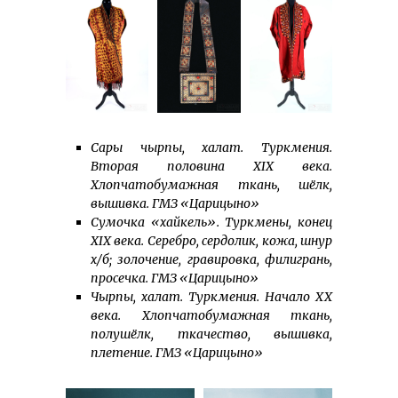
Сары чырпы, халат. Туркмения.
Вторая половина XIX века.
Хлопчатобумажная ткань, шёлк,
вышивка. ГМЗ «Царицыно»
Сумочка «хайкель». Туркмены, конец
XIX века. Серебро, сердолик, кожа, шнур
х/б; золочение, гравировка, филигрань,
просечка. ГМЗ «Царицыно»
Чырпы, халат. Туркмения. Начало ХХ
века. Хлопчатобумажная ткань,
полушёлк, ткачество, вышивка,
плетение. ГМЗ «Царицыно»