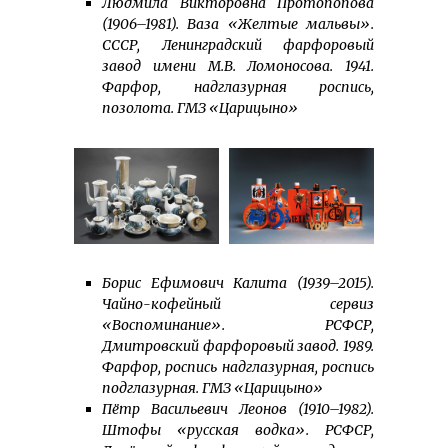
Людмила Викторовна Протопопова
(1906–1981). Ваза «Желтые мальвы».
СССР, Ленинградский фарфоровый
завод имени М.В. Ломоносова. 1941.
Фарфор, надглазурная роспись,
позолота. ГМЗ «Царицыно»
Борис Ефимович Калита (1939–2015).
Чайно-кофейный сервиз
«Воспоминание». РСФСР,
Дмитровский фарфоровый завод. 1989.
Фарфор, роспись надглазурная, роспись
подглазурная. ГМЗ «Царицыно»
Пётр Васильевич Леонов (1910–1982).
Штофы «русская водка». РСФСР,