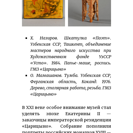
Х. Назиров. Шкатулка «Поэт».
Узбекская ССР, Ташкент, объединение
мастеров народного искусства при
Художественном фонде УзССР
«Усто». 1984. Папье-маше, роспись.
ГМЗ «Царицыно»
О. Мамашанов. Тумба. Узбекская ССР,
Ферганская область, Коканд. 1976.
Дерево, столярная работа, резьба. ГМЗ
«Царицыно»
В XXI веке особое внимание музей стал
уделять эпохе Екатерины II —
заказчицы императорской резиденции
«Царицыно». Собрание пополнили
портреты российских монархов XVIII —