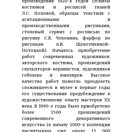
произведения 1920-х годов (эскизы
костюмов и росписей тканей
Л.С. Поповой, образцы текстиля с
агитационными и
производственными рисунками,
столовый сервиз с росписью по
рисунку С.В. Чехонина, фарфор по
рисункам А.В. Щекотихиной-
Потоцкой). Началось приобретение
работ современных художников:
авторского костюма, произведений
скульпторов-керамистов, художников
гобелена и ювелиров. Высокое
качество работ помогло преодолеть
сложившееся в музее в первые годы
его существования предубеждение к
художественному опыту мастеров XX
века. В 1990-е годы было приобретено
более 1500 произведений
современного декоративного
искусства (к началу 2000-х коллекция
насчитывала уже около 15 000