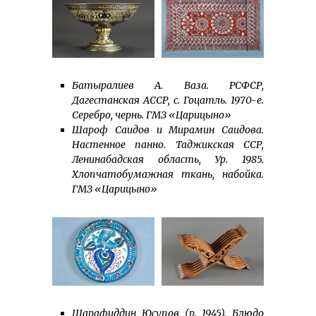
Батыралиев А. Ваза. РСФСР,
Дагестанская АССР, с. Гоцатль. 1970-е.
Серебро, чернь. ГМЗ «Царицыно»
Шароф Саидов и Мирамин Саидова.
Настенное панно. Таджикская ССР,
Ленинабадская область, Ур. 1985.
Хлопчатобумажная ткань, набойка.
ГМЗ «Царицыно»
Шарафиддин Юсупов (р. 1945). Блюдо