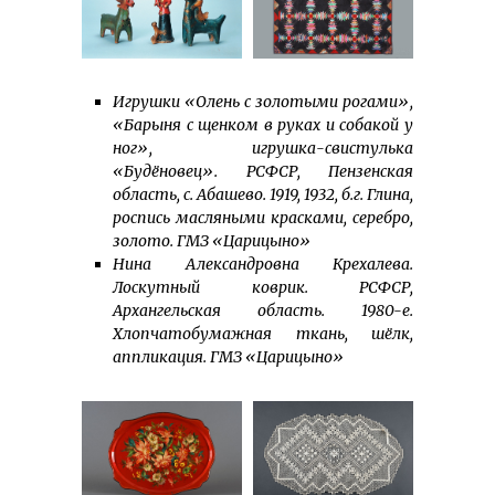
Игрушки «Олень с золотыми рогами»,
«Барыня с щенком в руках и собакой у
ног», игрушка-свистулька
«Будёновец». РСФСР, Пензенская
область, с. Абашево. 1919, 1932, б.г. Глина,
роспись масляными красками, серебро,
золото. ГМЗ «Царицыно»
Нина Александровна Крехалева.
Лоскутный коврик. РСФСР,
Архангельская область. 1980-е.
Хлопчатобумажная ткань, шёлк,
аппликация. ГМЗ «Царицыно»