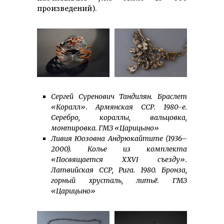
произведений).
Сергей Суренович Тандилян. Браслет
«Коралл». Армянская ССР. 1980-е.
Серебро, кораллы, вальцовка,
монтировка. ГМЗ «Царицыно»
Ливия Юозовна Андрюкайтите (1936–
2000). Колье из комплекта
«Посвящается XXVI съезду».
Латвийская ССР, Рига. 1980. Бронза,
горный хрусталь, литьё. ГМЗ
«Царицыно»