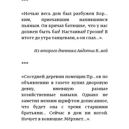
***
«Ночью весь дом был разбужен Бор…
ким, приехавшим напившимся
пьяным. Он кричал батюшке, что у нас
должен быть бал! Настаивал! Грозил! В
итоге до утра танцевали, а он спал…».
Из второго дневника Авдотьи В…вой
***
«Соседней деревни помещик Пр…ов по
объявлению в газете купил дворовую
девку, имевшую разные
хозяйственные навыки. Однако не
заметил мелким шрифтом дописанное,
что будет она с тремя старшими
братьями… Сейчас в дом ни ногой.
Ночует в конюшне. Мёрзнет…».