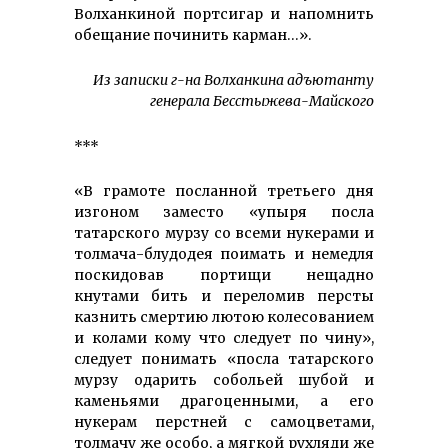
Волханкиной портсигар и напомнить
обещание починить карман…».
Из записки г-на Волханкина адъютанту
генерала Бесстыжева-Майского
***
«В грамоте посланной третьего дня
изгоном заместо «упыря посла
татарского мурзу со всеми нукерами и
толмача-блудодея поимать и немедля
поскидовав портищи нещадно
кнутами бить и переломив персты
казнить смертию лютою колесованием
и колами кому что следует по чину»,
следует понимать «посла татарского
мурзу одарить собольей шубой и
каменьями драгоценными, а его
нукерам перстней с самоцветами,
толмачу же особо, а мягкой рухляди же