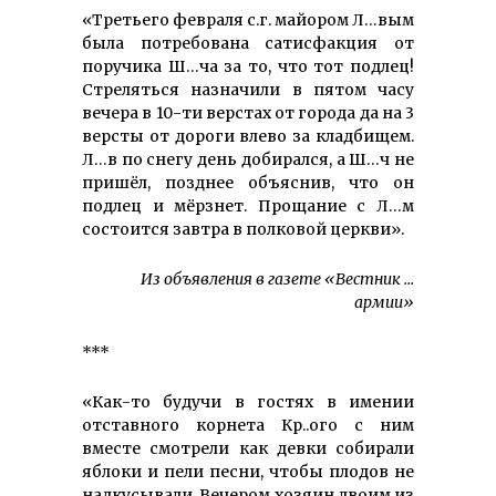
«Третьего февраля с.г. майором Л…вым
была потребована сатисфакция от
поручика Ш…ча за то, что тот подлец!
Стреляться назначили в пятом часу
вечера в 10-ти верстах от города да на 3
версты от дороги влево за кладбищем.
Л…в по снегу день добирался, а Ш…ч не
пришёл, позднее объяснив, что он
подлец и мёрзнет. Прощание с Л…м
состоится завтра в полковой церкви».
Из объявления в газете «Вестник …
армии»
***
«Как-то будучи в гостях в имении
отставного корнета Кр..ого с ним
вместе смотрели как девки собирали
яблоки и пели песни, чтобы плодов не
надкусывали. Вечером хозяин двоим из