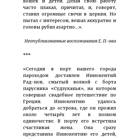
кошек и детей. Делая свою работу
часто плакал, причитал, и, говорят,
ставил огромные свечи в церкви. Но
пытал с интересом, вешал аккуратно и
головы рубил азартно…».
Неопубликованные воспоминания Е. П-ова
***
«Сегодня в порт нашего города
пароходом доставлен Иннокентий
Рад-нов, смытый волной с борта
парусника «Судзукакья», на котором
совершал свадебное путешествие по
Греции. Иннокентию удалось
добраться до острова, где он прожил
около четырёх лет в полном
одиночестве. В порту его встретила
счастливая жена. Она сразу
представила Иннокентию его детей,