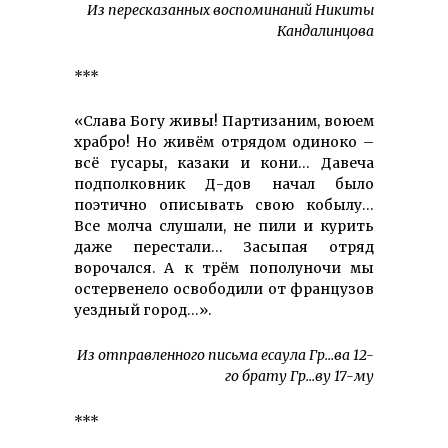
Из пересказанных воспоминаний Никиты
Кандалинцова
***
«Слава Богу живы! Партизаним, воюем
храбро! Но живём отрядом одиноко –
всё гусары, казаки и кони… Давеча
подполковник Д-дов начал было
поэтично описывать свою кобылу…
Все молча слушали, не пили и курить
даже перестали… Засыпая отряд
ворочался. А к трём пополуночи мы
остервенело освободили от французов
уездный город…».
Из отправленного письма есаула Гр…ва 12-
го брату Гр…ву 17-му
***