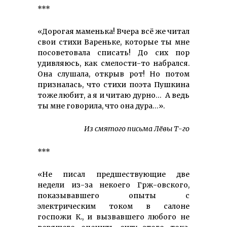
***
«Дорогая маменька! Вчера всё же читал
свои стихи Вареньке, которые ты мне
посоветовала списать! До сих пор
удивляюсь, как смелости-то набрался.
Она слушала, открыв рот! Но потом
призналась, что стихи поэта Пушкина
тоже любит, а я и читаю дурно… А ведь
ты мне говорила, что она дура…».
Из смятого письма Лёвы Т-го
***
«Не писал предшествующие две
недели из-за некоего Грж-овского,
показывавшего опыты с
электрическим током в салоне
госпожи К., и вызвавшего любого не