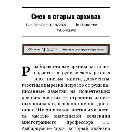
Смех в старых архивах
Published on
01.04.2021
01.04.2024
in
Новости
7406 views
Разбирая старые архи­вы час­то по­
па­дает­ся в ру­ки ме­лочь раз­ных
эпох: пись­ма, кни­ги, до­кумен­ты,
га­зет­ные вы­рез­ки и прос­то от ру­ки на­
писан­ные за­мет­ки на по­жел­тев­ших
хруп­ких лист­ках — стра­ни­цы за­пис­
ных кни­жек и, осо­бен­но цен­но, днев­
ни­ков! Имен­но та­кие лист­ки и яв­ляют­
ся частью зна­ме­ни­той коллекции
многогранного профессора Т.С.
Амбарцумян-Гордэ, который любезно