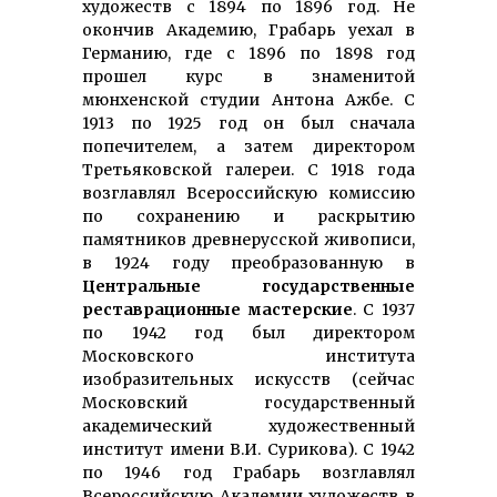
художеств с 1894 по 1896 год. Не
окончив Академию, Грабарь уехал в
Германию, где с 1896 по 1898 год
прошел курс в знаменитой
мюнхенской студии Антона Ажбе. С
1913 по 1925 год он был сначала
попечителем, а затем директором
Третьяковской галереи. С 1918 года
возглавлял Всероссийскую комиссию
по сохранению и раскрытию
памятников древнерусской живописи,
в 1924 году преобразованную в
Центральные госу­дарственные
реставрационные мастерские
. С 1937
по 1942 год был директором
Московского института
изобразительных искусств (сейчас
Московский государ­ственный
академический художественный
институт имени В.И. Сурикова). С 1942
по 1946 год Грабарь возглавлял
Всероссийскую Академии художеств в