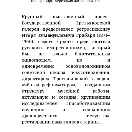
И.Э. Грабарь. Берёзовая аллея. 1940. ГТГ
Крупный выставочный проект
Государственной Третьяковской
галереи представляет ретроспективу
Игоря Эммануиловича Грабаря
(1871–
1960), самого яркого представителя
русского импрессионизма, который
был не только блистательным
живописцем, но и
одновременно осново­положником
советской школы искусствознания,
директором Третьяковской галереи,
учёным-реформатором, создавшим
структуру музейной работы,
актуальную и сегодня, крупнейшим
исследователем, способ­ствовав­шим
изучению и сохранению
древнерусского искусства,
реставрации памятников старины.