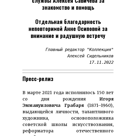
службы Алексея Савичева за
знакомство и помощь
Отдельная благодарность
неповторимой Анне Осиповой за
внимание и радушную встречу
Главный редактор "Коллекция"

Алексей Сидельников

17.11.2022
Пресс-релиз
В марте 2021 года исполнилось 150 лет
со дня рождения
Игоря
Эммануиловича Грабаря
(1871–1960),
выдающейся личности, талантливого
ху­дож­ни­ка, осно­во­полож­ника
советской шко­лы ис­кус­ство­знания,
реформатора оте­чествен­ного