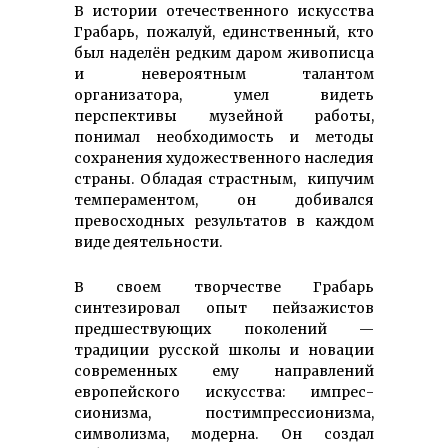
В истории отечественного искусства
Грабарь, пожалуй, единственный, кто
был наделён редким даром живописца
и невероятным талантом
организатора, умел видеть
перспективы музейной работы,
понимал необходимость и методы
сохра­нения худо­жественного наследия
страны. Обладая страстным, кипучим
темпе­раментом, он добивался
превосходных результатов в каждом
виде деятельности.
В своем творчестве Грабарь
синтезировал опыт пейзажистов
предшествующих поколений —
традиции русской школы и новации
современных ему направлений
европейского искусства: импрес­
сионизма, пост­импрес­сиониз­ма,
символизма, модерна. Он создал