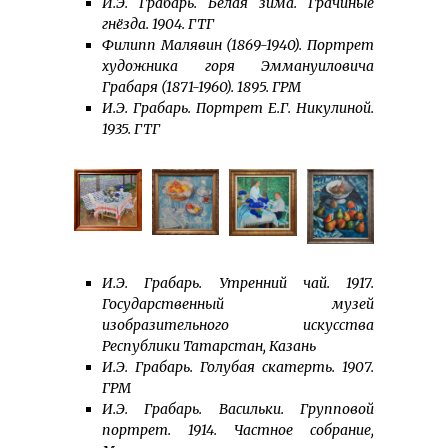
И.Э. Грабарь. Белая зима. Грачиные
гнёзда. 1904. ГТГ
Филипп Малявин (1869-1940). Портрет
художника горя Эммануиловича
Грабаря (1871-1960). 1895. ГРМ
И.Э. Грабарь. Портрет Е.Г. Никулиной.
1935. ГТГ
И.Э. Грабарь. Утренний чай. 1917.
Государственный музей
изобразительного искусства
Республики Татарстан, Казань
И.Э. Грабарь. Голубая скатерть. 1907.
ГРМ
И.Э. Грабарь. Васильки. Групповой
портрет. 1914. Частное собрание,