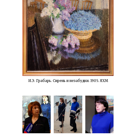
И.Э. Грабарь. Сирень и незабудки. 1905. ЯХМ