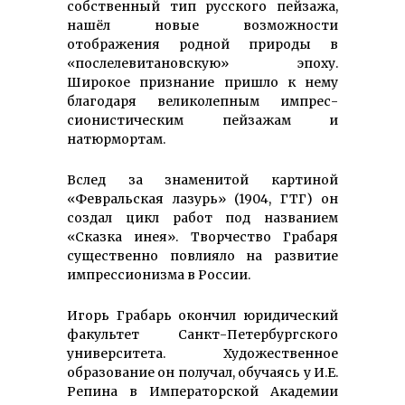
собственный тип русского пейзажа,
нашёл новые возможности
отображения родной природы в
«после­левита­новскую» эпоху.
Широкое признание пришло к нему
благодаря великолепным импрес­
сиони­стическим пейзажам и
натюрмортам.
Вслед за знаменитой картиной
«Февральская лазурь» (1904, ГТГ) он
создал цикл работ под названием
«Сказка инея». Творчество Грабаря
существенно повлияло на развитие
импрессионизма в России.
Игорь Грабарь окончил юридический
факультет Санкт-Петербургского
университета. Худо­жествен­ное
образование он получал, обучаясь у И.Е.
Репина в Импера­торской Академии