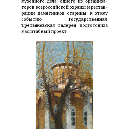
музейного дела, одного из орга­низа­
торов все­рос­­сийской охраны и рестав­
ра­ции па­мятников ста­рины. К этому
событию
Го­су­дар­ст­вен­ная
Третьяковская галерея
под­готовила
масштабный проект.