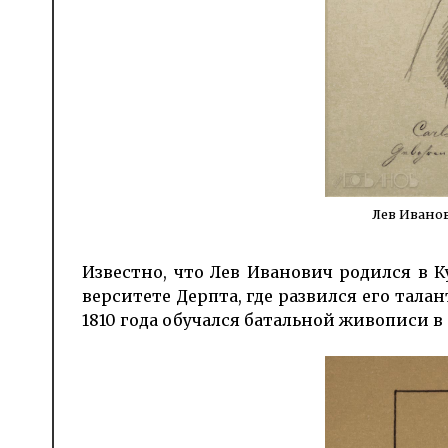
Лев Иванов
Известно, что Лев Иванович родился в К
верситете Дерпта, где раз­вился его талан
1810 года обучался ба­тальной живописи в