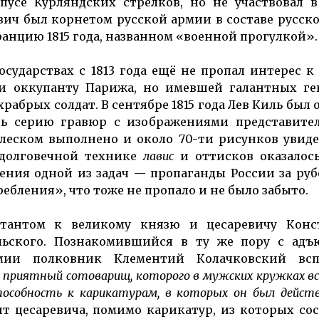
усе Кур­ляндских стрелков, но не уча­ство­вал 
ич был кор­нетом русской армии в сос­таве рус­ск
Францию 1815 года, названном «военной прогулкой».
осу­дарствах с 1813 года ещё не пропал интерес к
и оккупанту Парижа, но имевшей галантных ген
рабрых солдат. В сентябре 1815 года Лев Киль был 
ть серию гравюр с изобра­жениями представител
леском выполнено и около 70-ти рисунков увиде
долговеч­ной технике
лавис
и оттисков оказалось
ения одной из задач — пропаганды России за ру
ебления», что тоже не пропало и не было забыто.
ютантом к великому князю и цесаревичу Конс
льского. Познакомившийся в ту же пору с адъ
мии полковник Клементий Колачковский всп
й, приятный сотоварищ, которого в мужских кружках в
способность к карикатурам, в которых он был дейст
ант цесаревича, помимо карикатур, из которых со