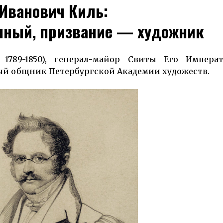
Иванович Киль:
нный, призвание — художник
, 1789-1850), генерал-майор Свиты Его Им­перато
й общник Петер­бург­ской Ака­демии художеств.