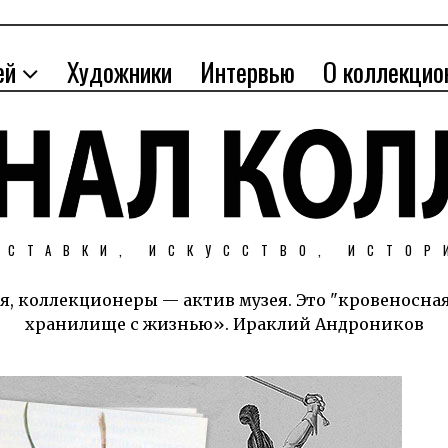
ей
Художники
Интервью
О коллекцио
ЫСТАВКИ, ИСКУССТВО, ИСТОР
я, коллекционеры — актив музея. Это "кровеносна
хранилище с жизнью». Ираклий Андроников