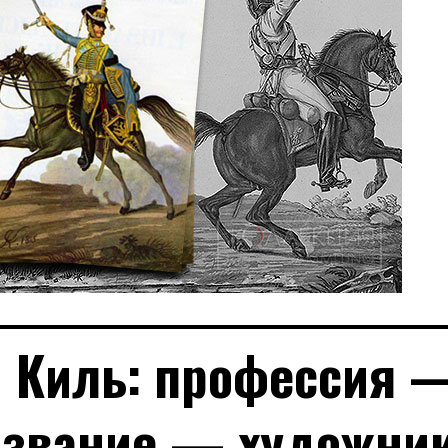
 Киль: профессия 
извание — художни