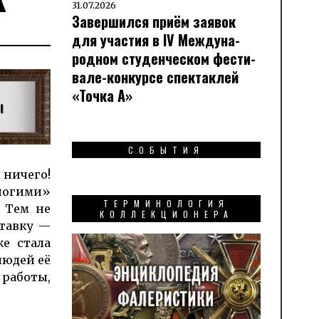
31.07.2026
Завершился приём заявок
для участия в IV Меж­ду­на­
род­ном сту­ден­чес­ком фес­ти­
вале-кон­кур­се спек­таклей
«Точка А»
СОБЫТИЯ
 ни­че­го!
мно­гими»
ТЕРМИНОЛОГИЯ
. Тем не
КОЛЛЕКЦИОНЕРА
тавку —
е ста­ла
ю­дей её
 работы,