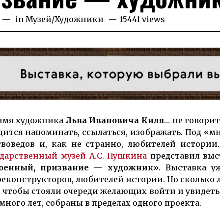
23.06.2026
in
Музей
/
Художники
15441 views
имя ху­­дож­ни­ка
Льва Ива­но­вича Киля
… не го­во­рит
т­ся на­по­минать, ссы­­лать­­­ся, изобра­жать. Под «
ство­ве­дов и, как не стран­но, любителей истории
ударст­венный музей А.С. Пушкина
представил выс
военный, призвание — художник»
. Выставка уж
е­кон­струк­то­ров, любителей истории. Но сколько л
ы, чтобы стояли очереди желающих войти и увидеть
мно­го лет, собраны в пределах одного проек­та.