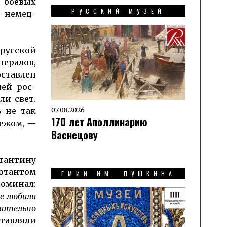
в боевых
РУССКИЙ МУЗЕЙ
о-немец­
 русской
ералов,
оставлен
ей рос­
ли свет.
07.08.2026
 не так
170 лет Аполлинарию
бежом, —
Васнецову
тантину
ютантом
ГМИИ ИМ. ПУШКИНА
оминал:
се любили
вительно
ставляли