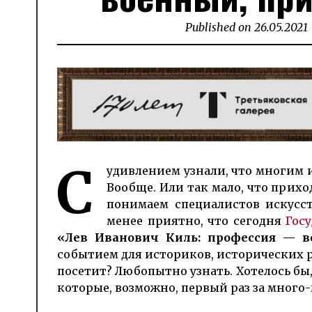
Published on
26.05.2021
С
удив­ле­нием уз­на­ли, что мно­гим 
Вообще. Или так мало, что при­хо­ди
понимаем спе­циалист­ов ис­кус­
менее приятно, что сегодня
Гос
«Лев Иванович Киль: профессия — 
событием для историков, исто­ри­ческих р
посе­тит? Любопытно узнать. Хотелось б
которые, возмож­но, первый раз за мно­го-