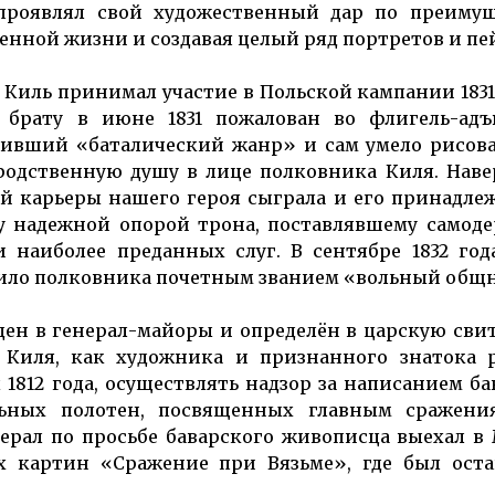
проявлял свой художественный дар по преимущ
оенной жизни и создавая целый ряд портретов и пе
 Киль принимал участие в Польской кампании 1831 
 брату в июне 1831 пожалован во флигель-адъ
бивший «баталический жанр» и сам умело рисов
родственную душу в лице полковника Киля. Наве
й карьеры нашего героя сыграла и его принадле
у надежной опорой трона, поставлявшему самод
и наиболее преданных слуг. В сентябре 1832 го
оило полковника почетным званием «вольный общ
еден в генерал-майоры и определён в царскую свиту
 Киля, как художника и признанного знатока р
1812 года, осуществлять надзор за написанием б
ьных полотен, посвященных главным сражени
нерал по просьбе баварского живописца выехал 
х картин «Сражение при Вязьме», где был оста