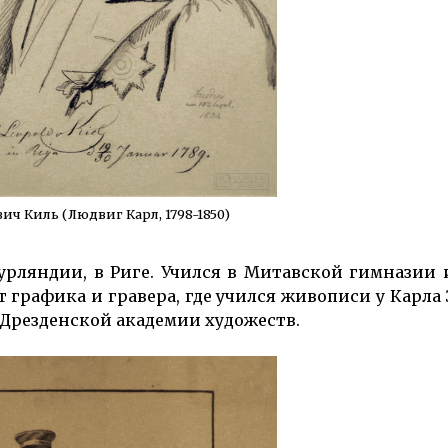
ич Киль (Людвиг Карл, 1798-1850)
урляндии, в Риге. Учился в Митавской гимназии 
т графи­ка и гравера, где учился живо­писи у Карла
 Дрез­денской академии ху­дожеств.