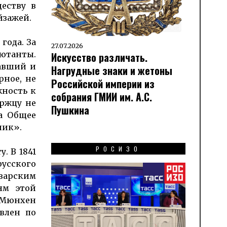
еству в
йзажей.
года. За
27.07.2026
ютанты.
Искусство различать.
авший и
Нагрудные знаки и жетоны
рное, не
Российской империи из
жность к
собрания ГМИИ им. А.С.
ержцу не
Пушкина
да Общее
ник».
РОСИЗО
. В 1841
усского
аварским
ям этой
в Мюнхен
влен по