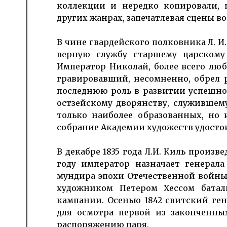
коллекции и нередко копировали, 
других жанрах, запечатлевая сцены в
В чине гвардейского полковника Л. И.
верную службу старшему царскому
Император Николай, более всего лю
гравировавший, несомненно, обрел 
последнюю роль в развитии успешно
остзейскому дворянству, служившем
только наиболее образованных, но 
собрание Академии художеств удост
В декабре 1835 года Л.И. Киль произв
году император назначает генерала
мундира эпохи Отечественной войны 
художником Петером Хессом батал
кампании. Осенью 1842 свитский ге
для осмотра первой из законченны
распоря­жению царя.