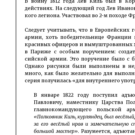
В войну 1812 года Лев Киль был в Корп
действиях. На сле­дующий год Лев Иванов
кого легиона. Участвовал во 2-м походе 
Следует учитывать, что в Евро­пейских г
армии, хоть победительнице Франции 
красивых офицеров и вы­муштро­ван­ных х
в Париже с особым поручением: созда
сийской армии. Это поручение было с б
Однако рисунки были выполнены в не­
много, как было желательно для выполн
серия получилась «для внутреннего употр
В январе 1822 году поступил адъ
Павловичу, наместнику Царства По
главнокомандующего польской ар
«Полковник Киль, курляндец, был весёлы
за его весёлый нрав и замечательную 
большой мастер»
. Разумеется, адъют