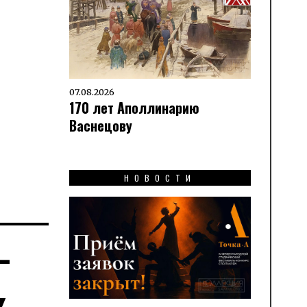
07.08.2026
170 лет Аполлинарию
Васнецову
НОВОСТИ
—
к