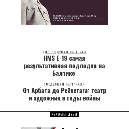
ПРЕДЫДУЩИЙ МАТЕРИАЛ
HMS Е-19 самая
Previous
post:
результативная подлодка на
Балтике
СЛЕДУЮЩИЙ МАТЕРИАЛ
От Арбата до Рейхстага: театр
Next
post:
и художник в годы войны
РЕКОМЕНДУЕМ