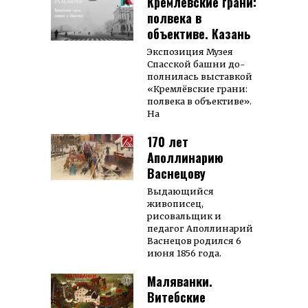
Кремлёвские грани:
полвека в
объективе. Казань
Экспо­зи­ция Му­зея
Спас­ской башни до­
пол­ни­лась вы­став­кой
«Крем­лёв­ские гра­ни:
пол­века в объек­тиве».
На
170 лет
Аполлинарию
Васнецову
Выдающийся
живописец,
рисовальщик и
педагог Аполлинарий
Васнецов родился 6
июня 1856 года.
Маляванки.
Витебские