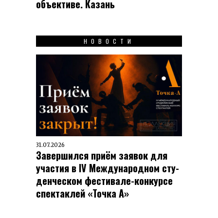
объективе. Казань
НОВОСТИ
31.07.2026
Завершился приём заявок для
участия в IV Меж­ду­на­род­ном сту­
ден­чес­ком фес­ти­вале-кон­кур­се
спек­таклей «Точка А»