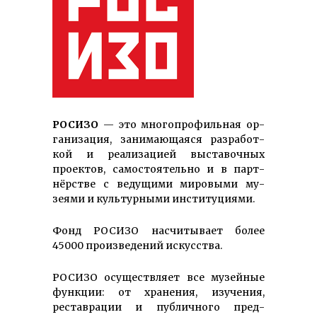
РОСИЗО
— это мно­го­про­филь­ная ор­
га­ни­за­ция, зани­мающаяся раз­ра­бот­
кой и реа­ли­­за­цией вы­ста­воч­ных
проектов, са­мо­стоя­тель­но и в парт­
нёрстве с ве­дущими ми­ровыми му­
зеями и куль­тур­ными ин­сти­туциями.
Фонд РОСИЗО насчитывает более
45000 произведений искусства.
РОСИЗО осуществляет все музейные
функции: от хранения, изучения,
реставрации и публичного пред­