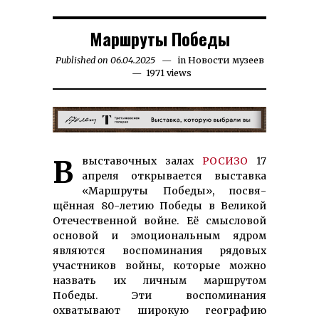
Маршруты Победы
Published on
06.04.2025
06.05.2025
in
Новости музеев
1971 views
В выс­та­воч­ных за­лах
РОС­ИЗО
17
апре­ля откры­вается выставка
«Марш­руты Победы», посвя­
щённая 80-летию Победы в Великой
Отечественной войне. Её смысловой
основой и эмоцио­нальным ядром
являются воспо­минания рядовых
участников войны, которые можно
назвать их личным маршрутом
Победы. Эти воспоминания
охватывают широкую географию