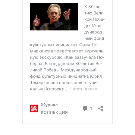
_________________