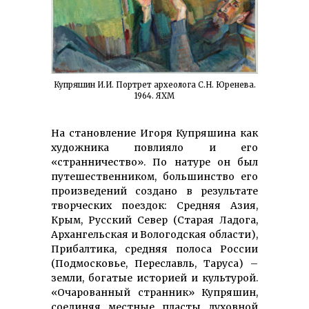
Купряшин И.И. Портрет археолога С.Н. Юренева.
1964. ЯХМ
На становление Игоря Купряшина как
художника повлияло и его
«странничество». По натуре он был
путешественником, большинство его
произведений создано в результате
творческих поездок: Средняя Азия,
Крым, Русский Север (Старая Ладога,
Архангельская и Вологодская области),
Прибалтика, средняя полоса России
(Подмосковье, Переславль, Таруса) –
земли, богатые историей и культурой.
«Очарованный странник» Купряшин,
соединяя местные пласты духовной