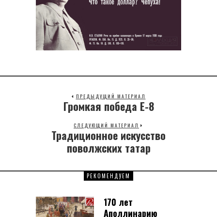
ПРЕДЫДУЩИЙ МАТЕРИАЛ
Громкая победа Е-8
Previous
post:
СЛЕДУЮЩИЙ МАТЕРИАЛ
Традиционное искусство
Next
post:
поволжских татар
РЕКОМЕНДУЕМ
170 лет
Аполлинарию