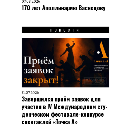
07.08.2026
170 лет Аполлинарию Васнецову
НОВОСТИ
31.07.2026
Завершился приём заявок для
участия в IV Меж­ду­на­род­ном сту­
ден­чес­ком фес­ти­вале-кон­кур­се
спек­таклей «Точка А»