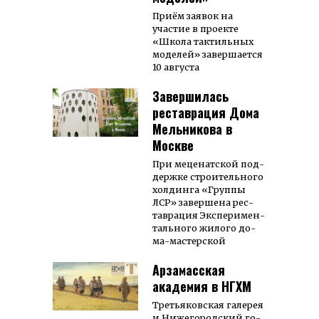
Приём заявок на
участие в проекте
«Школа тактильных
моделей» завершается
10 августа
Завершилась
реставрация Дома
Мельникова в
Москве
При ме­це­нат­ской под­
держ­ке строи­тель­ного
хол­динга «Груп­пы
ЛСР» за­вер­ше­на рес­
тав­ра­ция Экс­пе­ри­мен­
таль­ного жи­ло­го до­
ма-мас­тер­ской
Арзамасская
академия в НГХМ
Третья­ков­ская га­ле­рея
и Ниже­го­род­ский го­