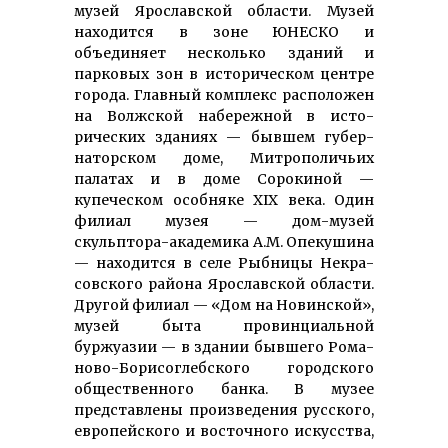
музей Ярославской области. Музей
находится в зоне ЮНЕСКО и
объединяет несколько зданий и
парковых зон в историческом центре
города. Главный комплекс расположен
на Волжской на­бережной в исто­
рических зданиях — бывшем губер­
наторском доме, Митро­поличьих
палатах и в доме Сорокиной —
купеческом особняке XIX века. Один
филиал музея — дом-музей
скульптора-академика А.М. Опе­ку­шина
— находится в селе Рыбницы Некра­
сов­ского района Ярос­лавской области.
Другой филиал — «Дом на Новинской»,
музей быта провинциальной
буржуазии — в здании бывшего Ро­ма­
но­во-Бо­ри­со­глеб­ско­го город­ского
общественного банка. В музее
представлены произведения рус­ского,
евро­пейского и восточного искусства,