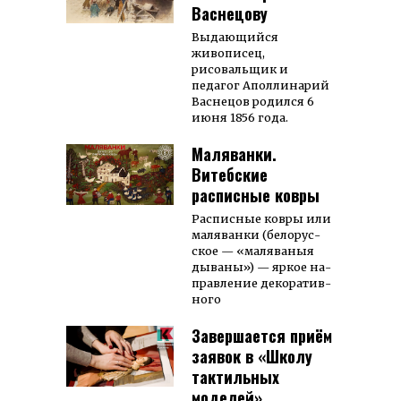
Васнецову
Выдающийся
живописец,
рисовальщик и
педагог Аполлинарий
Васнецов родился 6
июня 1856 года.
Маляванки.
Витебские
расписные ковры
Рас­пис­ные ков­ры или
ма­ля­ван­ки (бе­лорус­
ское — «ма­ля­ва­ныя
ды­ва­ны») — яр­кое на­
прав­ле­ние де­ко­ра­тив­
ного
Завершается приём
заявок в «Школу
тактильных
моделей»