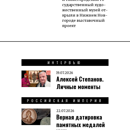
су­дар­ствен­ный ху­до­
же­ст­вен­ный му­зей от­
кры­ли в Нижнем Нов­
го­ро­де вы­ста­воч­ный
проект
ИНТЕРВЬЮ
19.07.2026
Алексей Степанов.
Личные моменты
РОССИЙСКАЯ ИМПЕРИЯ
22.07.2026
Верная датировка
памятных медалей