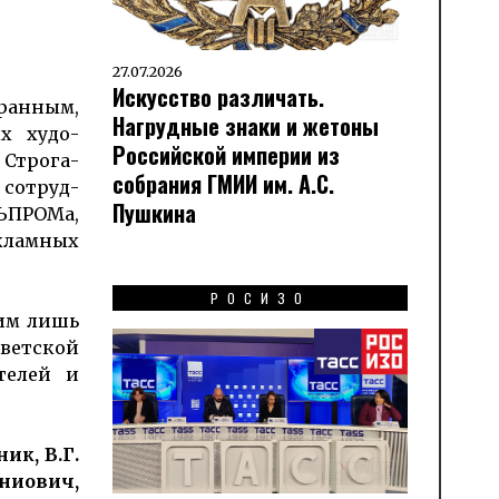
27.07.2026
Искусство различать.
ан­ным,
Нагрудные знаки и жетоны
х худо­
Российской империи из
 Строга­
собрания ГМИИ им. А.С.
 сотруд­
Пушкина
ЛЬПРОМа,
еклам­ных
РОСИЗО
ним лишь
оветской
телей и
ик, В.Г.
иниович,