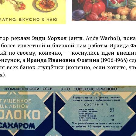
втор реклам
Энди Уорхол
(англ. Andy Warhol), пока
 более известной и близкой нам работы Ираида Ф
ый по своему, конечно, — коснулись идеи внешн
рисунок, а
Ираида Ивановна Фомина
(1906-1964) сд
ля всех банок сгущёнки (конечно, если хотите, ч
х).