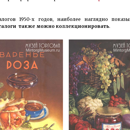
алогов 1950-х годов, наиболее наглядно показ
талоги также можно кол­лекциони­ровать
.