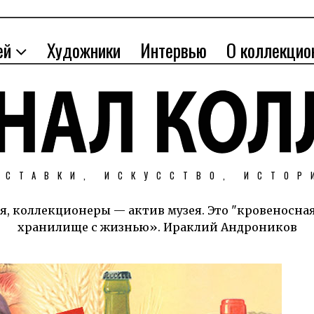
ей
Художники
Интервью
О коллекцио
ЫСТАВКИ, ИСКУССТВО, ИСТОР
я, коллекционеры — актив музея. Это "кровеносна
хранилище с жизнью». Ираклий Андроников