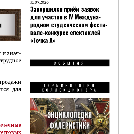
31.07.2026
Завершился приём заявок
для участия в IV Меж­ду­на­
род­ном сту­ден­чес­ком фес­ти­
вале-кон­кур­се спек­таклей
«Точка А»
ы и знач­
 трудное
СОБЫТИЯ
 продажи
ТЕРМИНОЛОГИЯ
тся для
КОЛЛЕКЦИОНЕРА
ичечные
очтовых