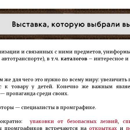
за­ции и свя­зан­ных с ни­ми пред­ме­тов, уни­фор­м
авто­транспорте), в т.ч.
ка­та­ло­гов
– интересное и
ем же для чего это нужно по всему миру: увеличить
с к товару у детей. Конечно же важным являе
 — пропаганда среди своих.
авторы — специалисты в промграфике.
нократно:
упаковки от бе­зо­пас­ных лезвий
,
сп
ы пром­гра­фиков встречаются на
открытках
и
п