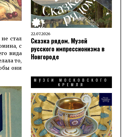
22.07.2026
 не стал
Сказка рядом. Музей
омина, с
русского импрессионизма в
его вида
Новгороде
елала то,
тобы они
МУЗЕИ МОСКОВСКОГО
КРЕМЛЯ