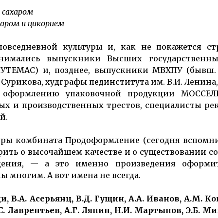
 сахаром
харом и цикорием
вседневной культуры и, как не покажется стр
нима­­лись выпускники Высших государст­венны
(ВХУТЕМАС) и, позднее, выпускники МВХПУ (бывш.
Сурикова, худграфы пед­института им. В.И. Ленина,
 оформле­нию упа­ко­воч­ной про­дук­ции МОССЕ
ых и произ­­вод­ствен­ных трестов, спе­циа­листы р
й.
а­туры ком­бината Продоформление (сегодня вспом
ить о высо­чайшем качестве и о существовании с
дения, — а это именно произве­дения оформи
 многим. А вот имена не всегда.
и, В.А. Асерьянц, В.Д. Гущин, А.А. Иванов, А.М. Кон
С. Лав­рентьев, А.Г. Ляпин, Н.И. Мартынов, Э.Б. М