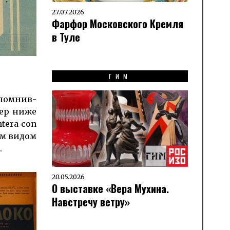
27.07.2026
Фарфор Московского Кремля
в Туле
ГИМ
пом­нив­
мер ниже
tera con
ым видом
.
20.05.2026
О выставке «Вера Мухина.
Навстречу ветру»