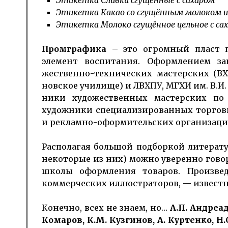
Этикетка Сливки сгущённые с сахаром
Этикетка Какао со сгущённым молоком и
Этикетка Молоко сгущённое цельное с са
Промграфика
– это огромный пласт по
элемент воспи­тания. Оформлением за
жественно-техни­­ческих мас­тер­ских 
новское училище) и ЛВХПУ, МГХИ им. В.И. 
ники худо­жествен­ных мас­тер­ских по
худож­ники спе­циали­зиро­ван­ных торго­в
и рекламно-оформи­­тельских организаци
Располагая большой под­бор­кой ли­те­р
некоторые из них) можно уверенно говор
школы оформления товаров. Произве
коммерческих иллюстра­торов, — известны
Конечно, всех не знаем, но…
А.П. Андреад
Комаров, К.М. Кузгинов, А. Куртенко, Н.