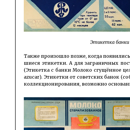
Этикетка банки 
Также произошло позже, когда появились
шиеся этикетки. А для загра­ничных по
(Этикетка с банки Молоко сгущённое цель
azucar). Этикетки от советских банок (с
кол­лекцио­ниро­вания, возможно осно­ва