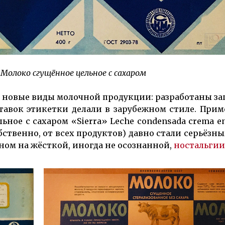
Молоко сгущённое цельное с сахаром
 новые виды молочной продукции: разработаны за
ставок этикетки делали в зарубежном стиле. При
ное с сахаром «Sierra» Leche condensada crema en
обственно, от всех продуктов) давно стали серьёзн
нном на жёсткой, иногда не осознанной,
ностальгии