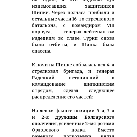
изнемогавших защитников
Шипки. Через полчаса прибыли и
остальные части 16-го стрелкового
батальона, с командиром VIII
корпуса, генерал-лейтенантом
Радецким во главе. Турки снова
были отбиты, и Шипка была
спасена.
К ночи на Шипке собралась вся 4-я
стрелковая бригада, и генерал
Радецкий, вступивший в
командование шипкинским
отрядом, сделал следующее
распределение его частей:
На левом фланге позиции-5-я, 3-я
и
2-я дружины Болгарского
ополчения
, усиленные 2-мя ротами
Орловского полка. Вместо
раненого полковника князя