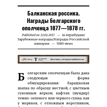
Балканская россика.
Награды болгарского
ополченца 1877—1878 гг.
Published on
22.02.2017
30.12.2024
in
Атрибуция
/
Зарубежные награды
/
Награды Российской
империи
7089 views
Болгарским ополченцам была дана
следующая форма
обмундирования: барашковая
шапка по образцу местной, с цветным
суконным верхом; кафтан (мундир)
темно-зеленого или черного сукна, как
у моряков, с отложным воротником,