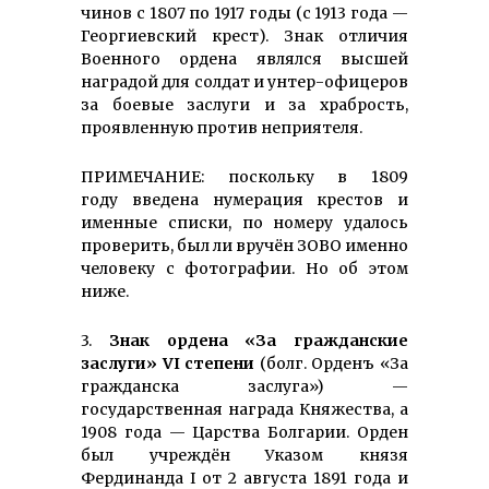
чинов с 1807 по 1917 годы (с 1913 года —
Георгиевский крест). Знак отличия
Военного ордена являлся высшей
наградой для солдат и унтер-офицеров
за боевые заслуги и за храбрость,
проявленную против неприятеля.
ПРИМЕЧАНИЕ: поскольку в 1809
году введена нумерация крестов и
именные списки, по номеру удалось
проверить, был ли вручён ЗОВО именно
человеку с фотографии. Но об этом
ниже.
3.
Знак ордена «За гражданские
заслуги» VI степени
(болг. Орденъ «За
гражданска заслуга») —
государственная награда Княжества, а
1908 года — Царства Болгарии. Орден
был учреждён Указом князя
Фердинанда I от 2 августа 1891 года и