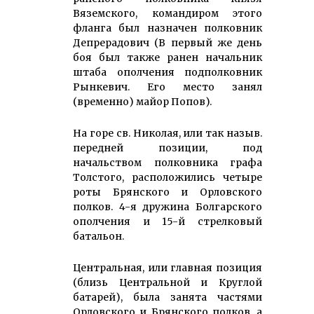
Вяземского, командиром этого
фланга был назначен полковник
Депрерадович (В первый же день
боя был также ранен начальник
штаба ополчения подполковник
Рынкевич. Его место занял
(временно) майор Попов).
На горе св. Николая, или так назыв.
передней позиции, под
начальством полковника графа
Толстого, расположились четыре
роты Брянского и Орловского
полков. 4-я дружина Болгарского
ополчения и 15-й стрелковый
батальон.
Центральная, или главная позиция
(близь Центральной и Круглой
батарей), была занята частями
Орловского и Брянского полков, а