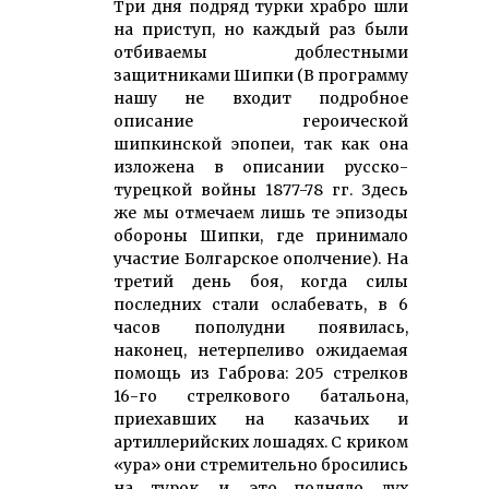
Три дня подряд турки храбро шли
на приступ, но каждый раз были
отбиваемы доблестными
защитниками Шипки (В программу
нашу не входит подробное
описание героической
шипкинской эпопеи, так как она
изложена в описании русско-
турецкой войны 1877-78 гг. Здесь
же мы отмечаем лишь те эпизоды
обороны Шипки, где принимало
участие Болгарское ополчение). На
третий день боя, когда силы
последних стали ослабевать, в 6
часов пополудни появилась,
наконец, нетерпеливо ожидаемая
помощь из Габрова: 205 стрелков
16-го стрелкового батальона,
приехавших на казачьих и
артиллерийских лошадях. С криком
«ура» они стремительно бросились
на турок, и. это подняло дух