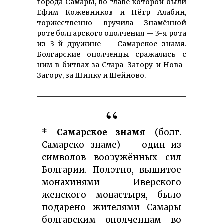
города Самары, во главе которой были
Ефим Кожевников и Пётр Алабин,
торжественно вручила Знамённой
роте болгарского ополчения — 3-я рота
из 3-й дружине — Самарское знамя.
Болгарские ополченцы сражались с
ним в битвах за Стара-Загору и Нова-
Загору, за Шипку и Шейново.
*
Самарское знамя
(болг.
Самарско знаме) — один из
символов вооружённых сил
Болгарии. Полотно, вышитое
монахинями Иверского
женского монастыря, было
подарено жителями Самары
болгарским ополченцам во