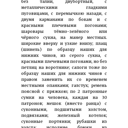
без талии, двубортный, с
металлическими гладкими
пуговицами, с перемычкою назади, с
двумя карманами по бокам и с
красными плечевыми погонами;
шаровары тёмно-зелёного или
чёрного сукна, на манер местных.
широкие вверху и узкие внизу; плащ
(шинель) по образцу наших для
нижних чинов, из серого сукна, с
красными плечевыми погонами, но без
петлиц на воротнике; сапоги тоже по
образцу наших для нижних чинов с
правом заменить их со временем
местными опанками; галстух; ремень
поясной с пряжкою; по 2 патронные
сумки на человека, каждая на 30
патронов; мешок (вместо ранца) с
суконными, подшитыми холстом,
подвязками; железный котелок;
суконные портянки; рубашки из
холста; исподние брюки из