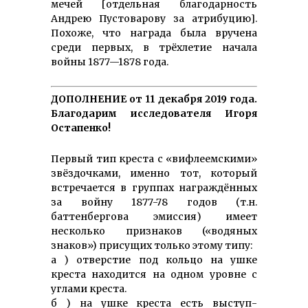
мечей [отдельная благодарность
Андрею Пустоварову за атрибуцию].
Похоже, что награда была вручена
среди первых, в трёхлетие начала
войны 1877—1878 года.
ДОПОЛНЕНИЕ от 11 декабря 2019 года.
Благодарим исследователя Игоря
Остапенко!
Первый тип креста с «вифлеемскими»
звёздочками, именно тот, который
встречается в группах награждённых
за войну 1877-78 годов (т.н.
баттенбергова эмиссия) имеет
несколько признаков («водяных
знаков») присущих только этому типу:
а ) отверстие под кольцо на ушке
креста находится на одном уровне с
углами креста.
б ) на ушке креста есть выступ-