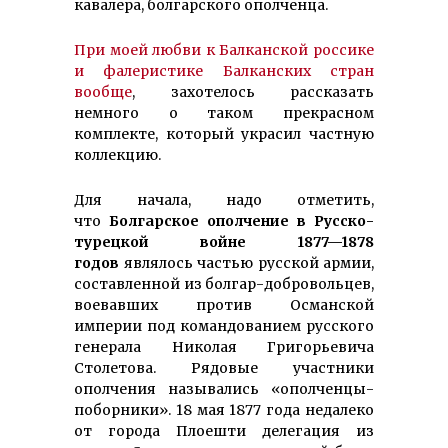
кавалера, болгарского ополченца.
При моей любви к Балканской россике
и фалеристике Балканских стран
вообще
, захотелось рассказать
немного о таком прекрасном
комплекте, который украсил частную
коллекцию.
Для начала, надо отметить,
что
Болгарское ополчение в Русско-
турецкой войне 1877—1878
годов
являлось частью русской армии,
составленной из болгар-добровольцев,
воевавших против Османской
империи под командованием русского
генерала Николая Григорьевича
Столетова. Рядовые участники
ополчения назывались «ополченцы-
поборники». 18 мая 1877 года недалеко
от города Плоешти делегация из