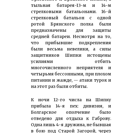
тыльная батарея-13-м и 14-м
стрелковыми батальонами. 16-й
стрелковый батальон с одной
ротой Брянского полка были
предназначены для защиты
средней батареи. Несмотря на то,
что прибывшие подкрепления
были весьма невелики, а силы
защитников Шипки истощены
усилиями отбить
многочисленного неприятеля и
четырьмя бессонными, при плохом
питании и жажде, — атаки турок и
на этот раз были отбиты.
К ночи 12-го числа на Шипку
прибыла 14-я пех: дивизия, и
Болгарское ополчение было
отведено для отдыха к Габрову.
Одна лишь 4-я дружина, не бывшая
в бою под Старой Загорой, через