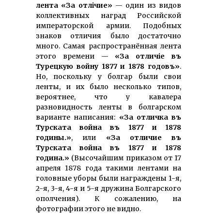
лента «За отлiчие»
— один из видов
коллективных наград Российской
императорской армии. Подобных
знаков отличия было достаточно
много. Самая распространённая лента
этого времени —
«За отличiе въ
Турецкую войну 1877 и 1878 годовъ»
.
Но, поскольку у болгар были свои
ленты, и их было несколько типов,
вероятнее, что у кавалера
разновидность ленты в болгарском
варианте написания:
«За отличка въ
Турската война въ 1877 и 1878
годины.»
, или
«За отличие въ
Турската война въ 1877 и 1878
година.»
(Высочайшим приказом от 17
апреля 1878 года такими лентами на
головные уборы были награждены 1-я,
2-я, 3-я, 4-я и 5-я дружина Болгарского
ополчения). К сожалению, на
фотографии этого не видно.