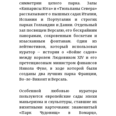
симметрии целого парка. Залы
«Кипарисы Юга» и «Тюльпаны Севера»
рассказывают о пышных садах Италии,
Испании и Португалии и строгих
парках Голландии и Дании. Отдельный
зал посвящен Версалю, его бескрайним
панорамам, сокровен­ным боскетам и
изысканным фонтанам. Один из
лейтмотивов, который использовал
куратор – история о «Войне садов»
между королем Людовиком XIV и его
претенциозным министром финансов
Никола Фуке, в ходе которой были
созданы два лучших парка Франции,
Во-ле-Виконт и Версаль.
Особенной любовью куратора
пользуются европейские сады эпохи
маньеризма и скульптуры, ставшие их
визитными карточками: знаменитый
«Парк Чудовищ» в Бомарцо,