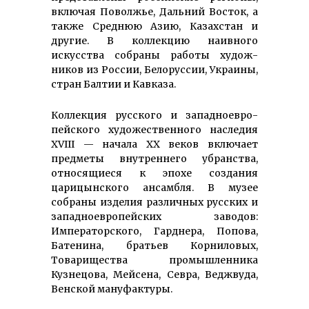
включая Поволжье, Дальний Восток, а
также Среднюю Азию, Казахстан и
другие. В коллекцию наивного
искусства собраны работы худож­
ников из России, Белоруссии, Украи­ны,
стран Балтии и Кавказа.
Коллекция русского и западно­евро­
пей­ского ху­до­же­ст­вен­ного на­сле­дия
XVIII — начала XX веков включает
предметы внутреннего убранства,
относящиеся к эпохе создания
царицынского ансамбля. В музее
собраны изделия различных русских и
западноевропейских заводов:
Императорского, Гарднера, Попова,
Батенина, братьев Корниловых,
Товарищества промышленника
Кузнецова, Мейсена, Севра, Веджвуда,
Венской мануфактуры.