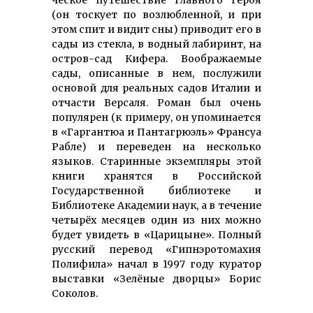
ческое путешествие главного героя
(он тоскует по возлюбленной, и при
этом спит и видит сны) приводит его в
сады из стекла, в водный лабиринт, на
остров-сад Кифера. Воображаемые
сады, описанные в нем, послужили
основой для реальных садов Италии и
отчасти Версаля. Роман был очень
популярен (к примеру, он упоми­нается
в «Гаргантюа и Пантагрюэль» Франсуа
Рабле) и переведен на не­сколько
языков. Старинные экземп­ляры этой
книги хранятся в Рос­сий­ской
Государственной библиотеке и
Библиотеке Академии наук, а в те­чение
четырёх месяцев один из них можно
будет увидеть в «Царицыне». Полный
русский перевод «Гип­нэротомахия
Полифила» начал в 1997 году куратор
выставки «Зелёные дворцы» Борис
Соколов.