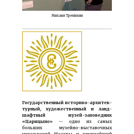
Михаил Тренихин
Го­су­дар­ст­вен­ный исто­ри­ко-архи­тек­
тур­ный, художе­ст­венный и ланд­
шафтный музей-за­повед­ник
«Царицыно»
— од­но из самых
больших музейно-выставочных
учреждений Москвы и крупнейший