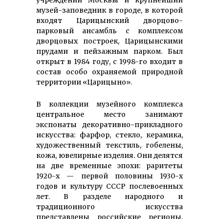
музей-заповедник в го­роде, в которой
входят Царицынский дворцово-
парковый ансамбль с комп­лексом
дворцовых построек, Цари­цынскими
прудами и пейзажным парком. Был
открыт в 1984 году, с 1998-го входит в
состав особо охраняемой природной
территории «Царицыно».
В коллекции музейного комплекса
центральное место занимают
экспонаты декоративно-прикладного
искусства: фарфор, стекло, керамика,
художественный текстиль, гобелены,
кожа, ювелирные изделия. Они делятся
на две временные эпохи: раритеты
1920-х — первой половины 1930-х
годов и культуру СССР послевоенных
лет. В разделе народ­ного и
традиционного искусства
представлены российские регионы,