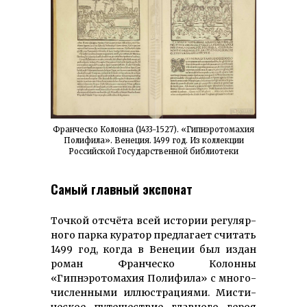
Франческо Колонна (1433-1527). «Гипнэротомахия
Полифила». Венеция. 1499 год. Из коллекции
Российской Государственной библиотеки
Самый главный экспонат
Точкой отсчёта всей истории регу­ляр­
ного парка куратор предлагает счи­тать
1499 год, когда в Венеции был издан
роман Франческо Колонны
«Гипнэротомахия Полифила» с мно­го­
численными иллюстрациями. Мисти­