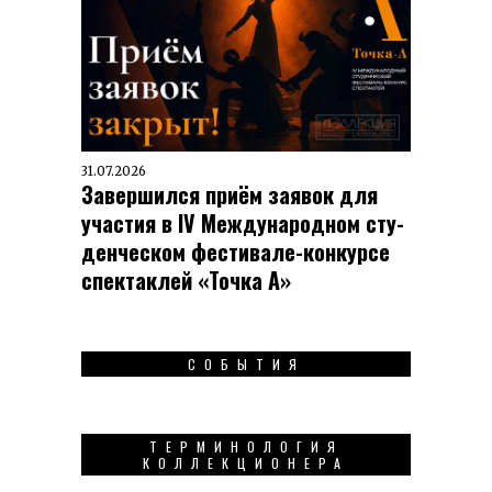
31.07.2026
Завершился приём заявок для
участия в IV Меж­ду­на­род­ном сту­
ден­чес­ком фес­ти­вале-кон­кур­се
спек­таклей «Точка А»
СОБЫТИЯ
ТЕРМИНОЛОГИЯ
КОЛЛЕКЦИОНЕРА