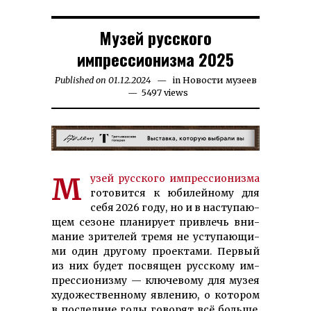
Музей русского
импрессионизма 2025
Published on
01.12.2024
21.10.2025
in
Новости музеев
5497 views
Музей русского им­прес­сио­низ­ма
готовится к юби­лей­но­му для
себя 2026 году, но и в на­сту­паю­
щем се­зоне пла­нирует при­влечь вни­
мание зри­телей тремя не ус­ту­паю­щи­
ми один другому проектами. Первый
из них будет посвящен русскому им­
прес­сио­низ­му — клю­чевому для музея
художественному явлению, о котором
в последние годы говорят всё больше.