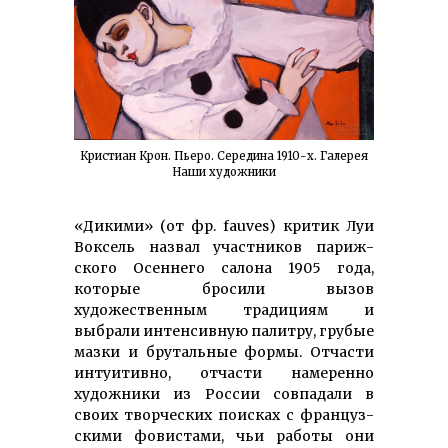
Кристиан Крон. Пьеро. Середина 1910-х. Галерея
Наши художники
«Дикими» (от фр. fauves) критик Луи
Вок­сель назвал уча­ст­ников па­риж­
ского Осеннего салона 1905 года,
которые бросили вызов
художественным традициям и
выбрали интенсивную палитру, гру­бые
мазки и брутальные формы. Отчасти
интуитивно, отчасти намеренно
художники из России совпадали в
своих творческих поисках с фран­цуз­
скими фовистами, чьи работы они