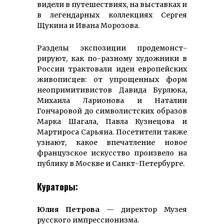
видели в путешествиях, на выставках и
в легендарных коллекциях Сергея
Щукина и Ивана Морозова.
Разделы экспози­ции про­де­мон­ст­
рируют, как по-раз­ному художники в
России трактовали идеи европейских
живописцев: от упрощенных форм
неопримитивистов Давида Бурлюка,
Михаила Ларионова и Наталии
Гончаровой до символистских образов
Марка Шагала, Павла Кузнецова и
Мартироса Сарьяна. Посетители также
узнают, какое впечатление новое
французское искусство произвело на
публику в Москве и Санкт-Петербурге.
Кураторы:
Юлия Петрова
— директор Музея
русского импрессионизма.