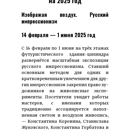
на 2025 год
Изображая воздух. Русский
импрессио­низм
14 февраля — 1 июня 2025 год
С 14 февраля по 1 июня на трёх эта­жах
фу­ту­ристи­ческого зда­ния-ци­линдра
раз­вернётся масштабная экспозиция
русского им­прес­сионизма. Ставший
основным методом для одних и
кратко­вре­менным увлечением для дру­
гих им­прес­сионизм закрепил право ху­
дожни­ков на жи­вописные экспе­
рименты. Посетители увидят работы
мастеров, с име­нами ко­торых
традиционно ассоциируется на­пол­
ненная светом и воздухом живопись,
— Констан­тина Коровина, Станислава
Жуковского, Константина Горбатова и