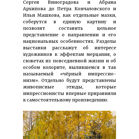
Сергея Виноградова и Абрама
Архипова до Петра Кончаловского и
Ильи Машкова, как отдель­ные мазки,
соберутся в единую картину и
позволят составить цельное
представление о направлении и его
национальных особенностях. Раз­делы
вы­став­ки расскажут об интересе
художников к эффектам мерцания, о
сюжетах из повседневной жизни и об
особом колорите, вылившемся в так
на­зываемый «чёр­ный им­прес­сио­
низм». От­дель­но будут представлены
живописные этюды, которые
импрессионисты впервые приравняли
к самостоятельному произведению.