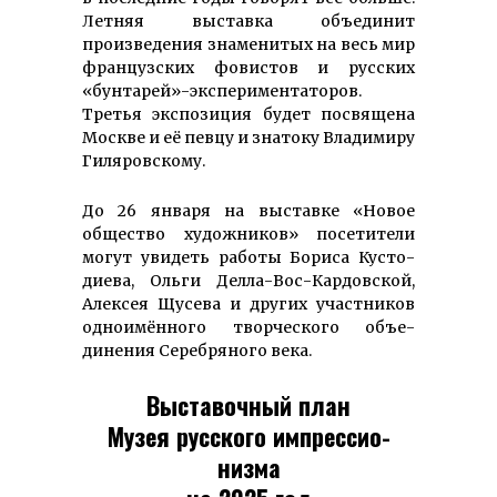
Летняя выставка объединит
произведения знаменитых на весь мир
французских фовистов и русских
«бунтарей»-экспериментаторов.
Третья экспозиция будет посвящена
Москве и её певцу и знатоку Владимиру
Гиляровскому.
До 26 января на выставке «Новое
общество ху­дожников» по­сетители
могут увидеть работы Бориса Кус­то­
дие­ва, Оль­ги Дел­ла-Вос-Кар­довской,
Алексея Щусева и других участников
од­ноимён­ного твор­ческого объе­
динения Серебряного века.
Выставочный план
Музея русского импрес­сио­
низма