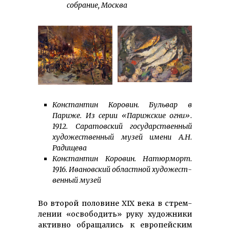
собрание, Москва
Константин Коровин. Бульвар в
Париже. Из серии «Парижские огни».
1912. Саратовский государственный
художественный музей имени А.Н.
Радищева
Константин Коровин. Натюрморт.
1916. Ивановский областной худо­же­ст­
венный музей
Во второй половине XIX века в стрем­
ле­нии «ос­вободить» рук­у ху­дож­ни­ки
ак­тив­но об­ра­ща­лись к ев­ропейским