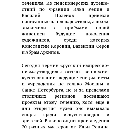
течениям. Из пен­сио­нер­ских пу­те­ше­
ст­вий по Франции Илья Репин и
Василий Поленов привезли
написанные на пленэре этюды, а позже
знакомили с приёмами новой
живописи будущие поколения
художников, среди которых
Константин Коровин, Валентин Серов
и Абрам Архипов.
Сегодня термин «рус­ский им­прес­сио­
низм» ут­вер­дил­ся в оте­че­ст­вен­ном ис­
кус­ст­во­зна­нии: ведущие специалисты
и учреждения не только Москвы и
Санкт-Петербурга, но и за пределами
столичных регионов посвящают
проекты этому течению, хотя еще в
дни открытия музея оно вызывало
споры среди искусствоведов и
зрителей. В экспозиции произ­ве­де­ния
70 раз­ных мастеров от Ильи Репина,