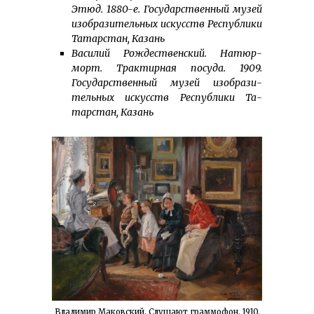
Этюд. 1880-е. Государственный музей
изобразительных искусств Рес­пуб­лики
Татарстан, Казань
Василий Рождественский. На­тюр­
морт. Трак­тирная посуда. 1909.
Государственный музей изобра­зи­
тель­ных искус­ств Рес­пуб­ли­ки Та­
тарстан, Казань
Владимир Маковский. Слушают граммофон. 1910.