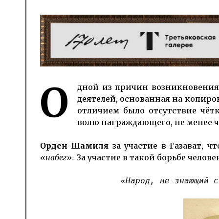
О
дной из причин возникновения
деятелей, основанная на копир
отличием было отсутствие чётк
волю награждающего, не менее 
Орден Шамиля
за участие в Газават, ч
«набег».
За участие в такой борьбе челов
«Народ, не знающий с