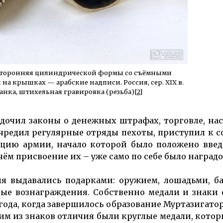
сторонняя цилиндрической формы со съёмными
на крышках — арабские надписи. Россия, сер. XIX в.
канка, штихельная гравировка (резьба)
[2]
дочил законы о денежных штрафах, торговле, нас
учредил регулярные отряды пехоты, приступил к 
ацию армии, начало которой было положено вве
м присвоение их – уже само по себе было наградо
я выдавались подарками: оружием, лошадьми, ба
ые вознаграждения. Собственно медали и знаки
года, когда завершилось образование Муртазигатор
им из знаков отличия были круглые медали, кото