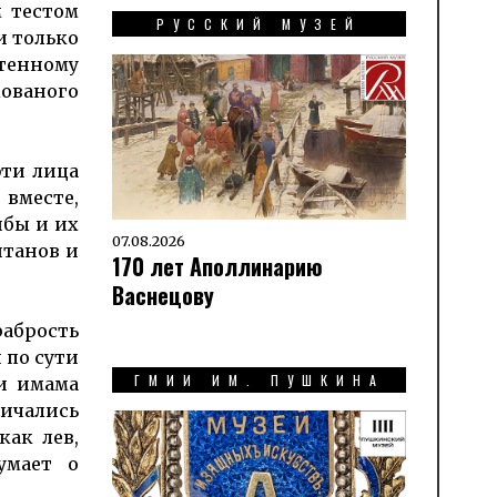
 тестом
РУССКИЙ МУЗЕЙ
и только
тенному
ованого
эти лица
вместе,
ибы и их
07.08.2026
итанов и
170 лет Аполлинарию
Васнецову
рабрость
 по сути
ГМИИ ИМ. ПУШКИНА
ии имама
ичались
как лев,
умает о