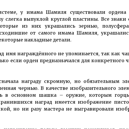
истеме, у имама Шамиля существовали ордена 
у слегка выпуклой круглой пластины. Все знаки
екоторые из них украшались зернью, полусфер
исходившие от самого имама Шамиля, украшалис
екоторые накладные детали.
д имя награждённого не упоминается, так как ча
лько если орден предназначался для конкретного ч
начала награду скромную, но обязательным эл
енная чернью. В качестве изобразительного эле
сь в основном шашка – оружие, которым горцы
охранившихся наград имеется изображение писто
кой, но ни разу мастера не выгравировали изо