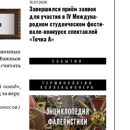
31.07.2026
Завершился приём заявок
для участия в IV Меж­ду­на­
род­ном сту­ден­чес­ком фес­ти­
вале-кон­кур­се спек­таклей
«Точка А»
луженных
. Важным
СОБЫТИЯ
 считать
ТЕРМИНОЛОГИЯ
 поход»,
КОЛЛЕКЦИОНЕРА
 за веру.
моносов)