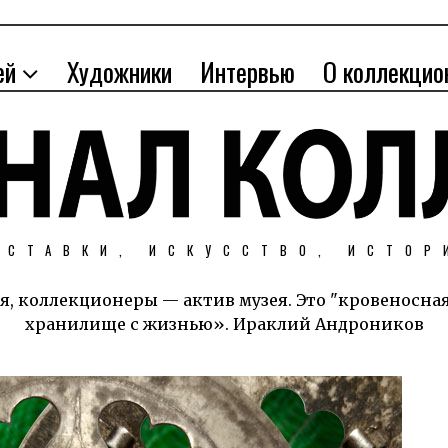
ей
Художники
Интервью
О коллекцио
ЫСТАВКИ, ИСКУССТВО, ИСТОР
я, коллекционеры — актив музея. Это "кровеносна
хранилище с жизнью». Ираклий Андроников