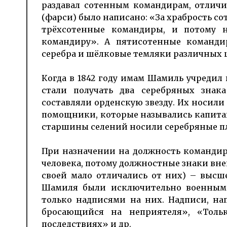
раздавал сотенным командирам, отлич
(фарси) было написано: «За храбрость с
трёхсотенные командиры, и потому н
командиру». А пятисотенные команди
серебра и шёлковые темляки различных 
Когда в 1842 году имам Шамиль учредил 
стали получать два серебряных знака
составляли орденскую звезду. Их носили
помощники, которые назывались капита
старшины селений носили серебряные п
При назначении на должность командир
человека, потому должностные знаки вне
своей мало отличались от них) – высш
Шамиля были исключительно военными
только надписями на них. Надписи, нап
бросающийся на неприятеля», «Толь
последствиях» и др.