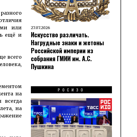
разного
 отличия
ами или
27.07.2026
Искусство различать.
ь ещё и
Нагрудные знаки и жетоны
Российской империи из
ще всего
собрания ГМИИ им. А.С.
еловека,
Пушкина
ементом
РОСИЗО
мента на
 всегда
лета, на
бражение