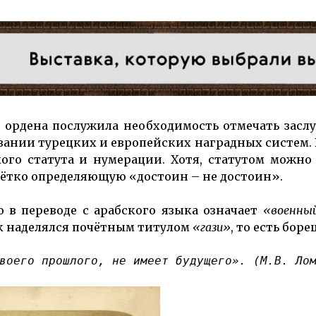
 ордена послужила необходимость отмечать зас
овании турецких и европейских наградных систем
ого статута и нумерации. Хотя, статутом можно
чётко определяющую «достоин – не достоин».
то в переводе с арабского языка означает
«военный
ек наделялся почётным титулом
«гази»
, то есть борец
воего прошлого, не имеет будущего». (М.В. Ло