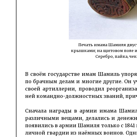
Печать имама Шамиля дву
крышками; на щитовом поле и 
Серебро, пайка, че
В своëм государстве имам Шамиль упоря
по брачным делам и многие другие. Он 
своей артиллерии, проводил реорганиз
ней командно-должностных званий, причё
Сначала награды в армии имама Шамил
различными вещами, делались и денежн
появились в армии Шамиля только с 1841 
личной гвардии из наёмных воинов. Одн