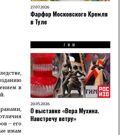
27.07.2026
Фарфор Московского Кремля
в Туле
ГИМ
ледстве,
созданию
дением в
й.
20.05.2026
ранами,
О выставке «Вера Мухина.
 отличия
Навстречу ветру»
ов – его
рые имам