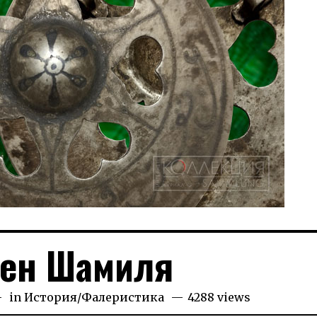
ен Шамиля
05.2024
in
История
/
Фалеристика
4288 views