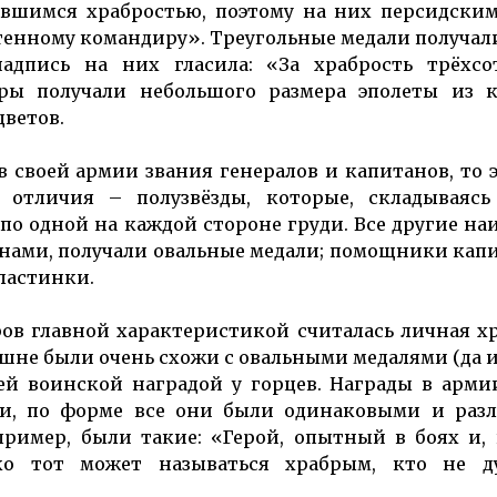
ившимся храбростью, поэтому на них персидским
отенному командиру». Треугольные медали получал
адпись на них гласила: «За храбрость трёхсо
ры получали небольшого размера эполеты из к
цветов.
в своей армии звания генералов и капитанов, то 
 отличия – полузвёзды, которые, складываясь 
 по одной на каждой стороне груди. Все другие на
нами, получали овальные медали; помощники кап
ластинки.
ов главной характеристикой считалась личная х
шне были очень схожи с овальными медалями (да и
ей воинской наградой у горцев. Награды в арм
, по форме все они были одинаковыми и разл
ример, были такие: «Герой, опытный в боях и, 
ко тот может называться храбрым, кто не д