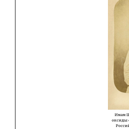
Имам Ш
оксиды 
Россий