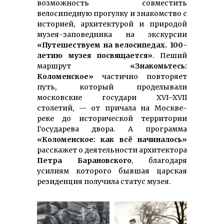
возможность совместить
велосипедную прогулку и знакомство с
историей, архитектурой и природой
музея-заповедника на экскурсии
«Путешествуем на велосипедах. 100-
летию музея посвящается»
. Пеший
маршрут
«Знакомьтесь:
Коломенское»
частично повторяет
путь, который проделывали
московские государи XVI–XVII
столетий, — от причала на Москве-
реке до исторической территории
Государева двора. А программа
«Коломенское: как всё начиналось»
расскажет о деятельности архитектора
Петра Барановского
, благодаря
усилиям которого бывшая царская
резиденция получила статус музея.