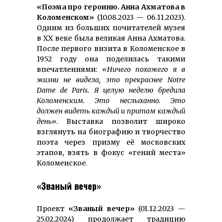
«Поэма про героиню. Анна Ахматова в
Коломенском»
(10.08.2023 — 06.11.2023).
Одним из больших почитателей музея
в ХХ веке была великая Анна Ахматова.
После первого визита в Коломенское в
1952 году она поделилась такими
впечатлениями:
«Ничего похожего я в
жизни не видела, это прекраснее Notre
Dame de Paris. Я целую неделю бредила
Коломенским. Это неслыханно. Это
должен видеть каждый и притом каждый
день»
. Выставка позволит широко
взглянуть на биографию и творчество
поэта через призму её московских
этапов, взять в фокус «гений места»
Коломенское.
«Званый вечер»
Проект
«Званый вечер»
(01.12.2023 —
25.02.2024) продолжает традицию