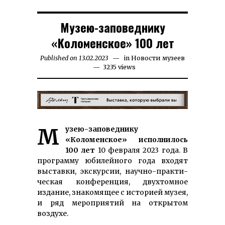
Музею-заповеднику
«Коломенское» 100 лет
Published on
13.02.2023
30.06.2026
in
Новости музеев
3235 views
Музею-заповеднику
«Коломенское» ис­пол­нилось
100 лет
10 февраля 2023 го­да. В
про­грам­му юби­лей­но­го го­да вхо­дят
вы­став­ки, экс­кур­сии, науч­но-прак­ти­
чес­кая кон­фе­рен­ция, двух­томное
издание, зна­комящее с исто­рией музея,
и ряд мероприятий на открытом
воздухе.