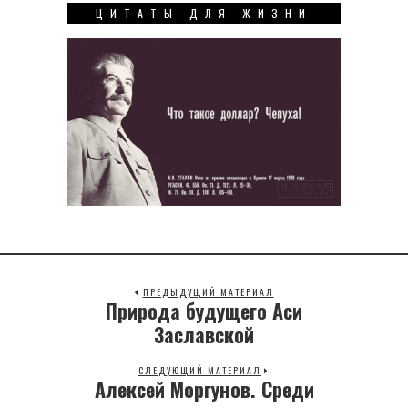
ЦИТАТЫ ДЛЯ ЖИЗНИ
ПРЕДЫДУЩИЙ МАТЕРИАЛ
Природа будущего Аси
Previous
post:
Заславской
СЛЕДУЮЩИЙ МАТЕРИАЛ
Алексей Моргунов. Среди
Next
post: