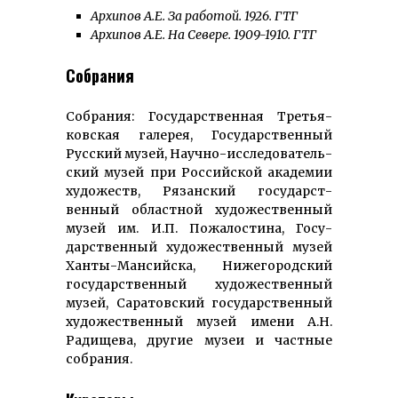
Архипов А.Е. За работой. 1926. ГТГ
Архипов А.Е. На Севере. 1909-1910. ГТГ
Собрания
Собрания: Государствен­ная Третья­
ковская галерея, Госу­дар­ствен­ный
Русский музей, Научно-ис­сле­дова­тель­
ский музей при Рос­сийской академии
художеств, Рязанский госу­дар­ст­
венный областной худо­жест­вен­ный
музей им. И.П. Пожалостина, Госу­
дарст­вен­ный худо­жест­венный музей
Ханты-Ман­сийска, Ниже­город­ский
госу­дарствен­ный худо­жествен­ный
музей, Саратовский госу­дар­ст­венный
худо­жест­вен­ный музей имени А.Н.
Радищева, другие музеи и частные
собрания.