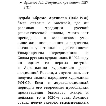
Архипов А.Е. Девушка с кувшином. 1927.
ГТГ
Судьба
Абрама Архипова
(1862–1930)
была связана с Москвой, где он
развивал традиции русской
реалистической школы, много лет
преподавал в Московском учи­
лище живописи, ваяния и зод­чества,
активно участвовал в деятельности
Товарищества пере­д­виж­ников и
Союза русских художников. В 1922 году
он одним из первых вступил
в Ассоциацию худож­­ников рево­
люционной России, а спустя пять лет
получил звание народного художника
РСФСР. Если в доре­­волюционный
период в его творчестве преобладали
произ­­веде­ния бытового жанра и
пейзажи, то в 1920-е годы Архипов
создал целую галерею выра­зительных