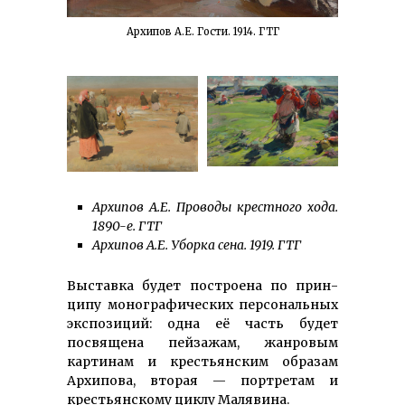
Архипов А.Е. Гости. 1914. ГТГ
Архипов А.Е. Проводы крестного хода.
1890-е. ГТГ
Архипов А.Е. Уборка сена. 1919. ГТГ
Выставка будет построена по прин­
ципу моно­гра­фических персо­наль­ных
экспозиций: одна её часть будет
посвящена пейзажам, жанровым
картинам и крестьян­ским образам
Архипова, вторая — портретам и
крестьянскому циклу Малявина.