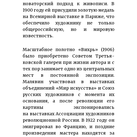
нова­торский подход к живописи. В
1900 году ей присудили золотую медаль
на Всемирной выставке в Париже, что
обес­печило художнику не только
обще­рос­сий­скую, но и мировую
известность.
Масштабное полотно «Вихрь» (1906)
было при­обрете­но Советом Третья­
ковской галереи при жизни автора и с
тех пор занимает одно из центральных
мест в постоянной экспо­зиции.
Малявин участвовал в выставках
объединений «Мир искусства» и Союз
русских худож­ников с момента их
основания, а после революции его
картины экспо­нировались
на выставках Ассоциации художников
рево­люцион­ной Рос­сии. В 1922 году он
эмигрировал во Фран­цию, и поздние
произведения мастера находятся за