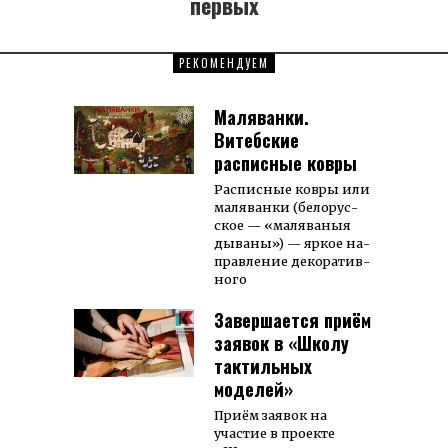
первых
РЕКОМЕНДУЕМ
Маляванки.
Витебские
расписные ковры
Рас­пис­ные ков­ры или
ма­ля­ван­ки (бе­лорус­
ское — «ма­ля­ва­ныя
ды­ва­ны») — яр­кое на­
прав­ле­ние де­ко­ра­тив­
ного
Завершается приём
заявок в «Школу
тактильных
моделей»
Приём заявок на
участие в проекте