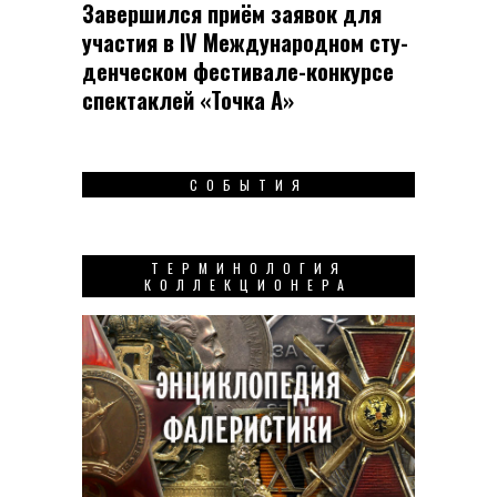
Завершился приём заявок для
участия в IV Меж­ду­на­род­ном сту­
ден­чес­ком фес­ти­вале-кон­кур­се
спек­таклей «Точка А»
СОБЫТИЯ
ТЕРМИНОЛОГИЯ
КОЛЛЕКЦИОНЕРА