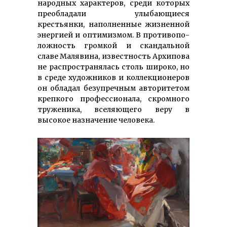
народных харак­те­ров, среди которых
пре­об­ла­да­ли улы­баю­щиеся
крестьянки, напол­нен­ные жизненной
энергией и оптимизмом. В проти­вопо­
лож­ность громкой и скан­дальной
славе Малявина, известность Архипова
не рас­прост­раня­лась столь широко, но
в среде художников и кол­­лек­ционе­ров
он обладал безу­преч­ным авто­ритетом
крепкого профес­сионала, скром­ного
труженика, вселяющего веру в
высокое назначение человека.