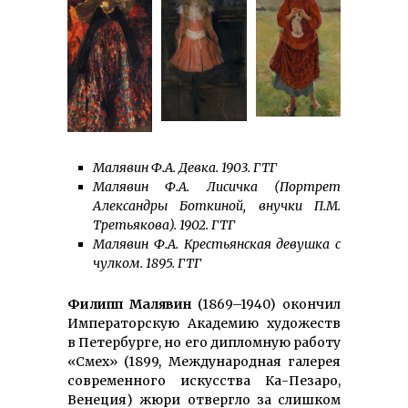
Малявин Ф.А. Девка. 1903. ГТГ
Малявин Ф.А. Лисичка (Портрет
Александры Боткиной, внучки П.М.
Третьякова). 1902. ГТГ
Малявин Ф.А. Крестьянская девушка с
чулком. 1895. ГТГ
Филипп Малявин
(1869–1940) окончил
Императорскую Академию художеств
в Петербурге, но его дипломную работу
«Смех» (1899, Международная га­лерея
совре­мен­ного искусства Ка-Пе­заро,
Венеция) жю­ри отвергло за слишком