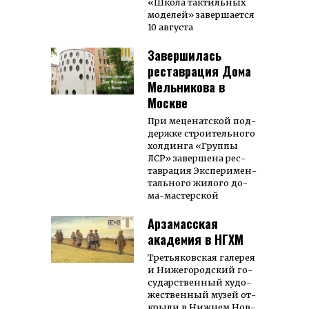
«Школа тактильных
моделей» завершается
10 августа
Завершилась
реставрация Дома
Мельникова в
Москве
При ме­це­нат­ской под­
держ­ке строи­тель­ного
хол­динга «Груп­пы
ЛСР» за­вер­ше­на рес­
тав­ра­ция Экс­пе­ри­мен­
таль­ного жи­ло­го до­
ма-мас­тер­ской
Арзамасская
академия в НГХМ
Третья­ков­ская га­ле­рея
и Ниже­го­род­ский го­
су­дар­ствен­ный ху­до­
же­ст­вен­ный му­зей от­
кры­ли в Нижнем Нов­