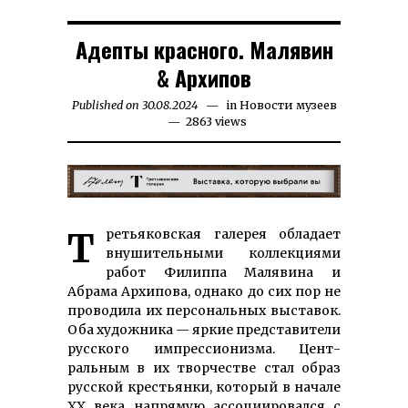
Адепты красного. Малявин
& Архипов
Published on
30.08.2024
19.09.2024
in
Новости музеев
2863 views
Третьяковская галерея обла­дает
вну­ши­тель­ными кол­лек­ция­ми
ра­бот Филип­па Ма­ляви­на и
Абрама Ар­хипова, од­на­ко до сих пор не
про­во­дила их пер­сональ­ных выста­вок.
Оба ху­дож­ника — яр­кие пред­ставители
рус­ского импрес­сио­низма. Цент­
ральным в их твор­честве стал образ
русской крестьянки, который в начале
ХХ века на­пря­мую ас­социировал­ся с