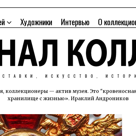
ей
Художники
Интервью
О коллекцио
ЫСТАВКИ, ИСКУССТВО, ИСТОР
я, коллекционеры — актив музея. Это "кровеносна
хранилище с жизнью». Ираклий Андроников