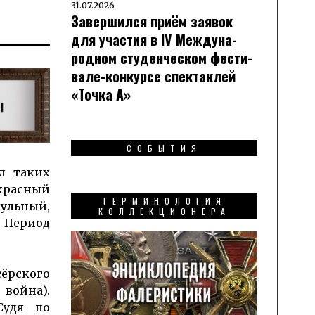
31.07.2026
Завершился приём заявок
для участия в IV Меж­ду­на­
род­ном сту­ден­чес­ком фес­ти­
вале-кон­кур­се спек­таклей
«Точка А»
СОБЫТИЯ
л таких
красный
ТЕРМИНОЛОГИЯ
тульный,
КОЛЛЕКЦИОНЕРА
. Период
сёрского
 война).
Судя по