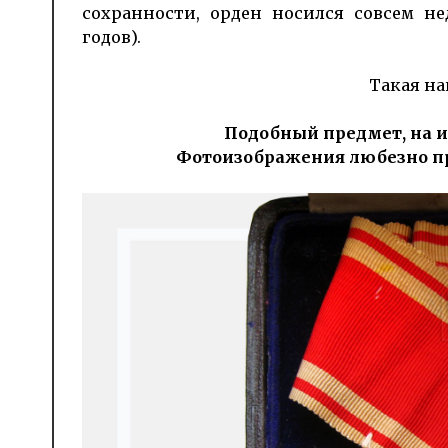
сохранности, орден носился совсем нед
годов).
Такая на
Подобный предмет, на и
Фотоизображения любезно пр