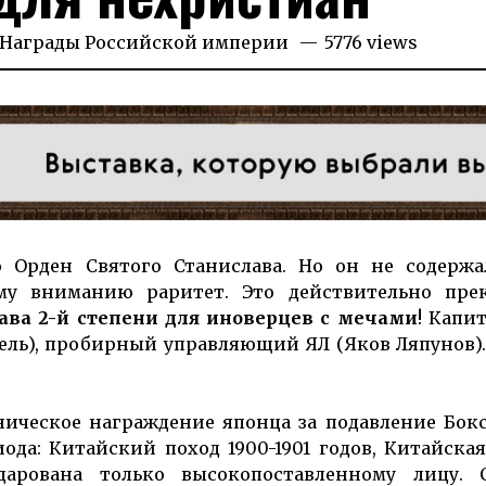
023
Награды Российской империи
5776 views
 Орден Святого Станислава. Но он не содержа
ему вниманию раритет. Это действительно пре
ава 2-й степени для иноверцев с мечами
! Капи
ель), пробирный управляющий ЯЛ (Яков Ляпунов)
ническое награждение японца за подавление Бок
ода: Китайский поход 1900-1901 годов, Китайская
дарована только высокопоставленному лицу. 