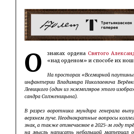
О
знаках ордена
Святого Алек­сан
«над ор­де­ном» и спо­со­бе их но­
На просторах «Всемирной паутины
инфантерии Владимира Николаевича Верёвки
Левицкого (один из экземпляров этого изображ
сандра Сол­женицына).
В разрез воротника мундира генерала вып
верхнем луче. Неоднократные вопросы колле
знак, а также отмечаемое в 2025-м году тр
на мысль написать небольшой материал о