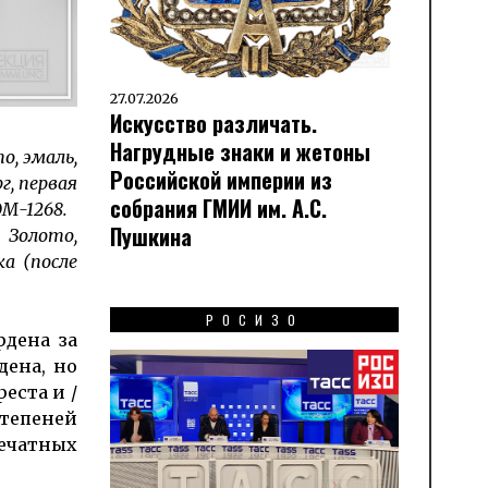
27.07.2026
Искусство различать.
Нагрудные знаки и жетоны
о, эмаль,
Российской империи из
г, первая
собрания ГМИИ им. А.С.
ОМ-1268.
Пушкина
 Золото,
ка (после
РОСИЗО
рдена за
дена, но
еста и /
тепеней
ечатных