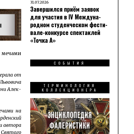
31.07.2026
Завершился приём заявок
для участия в IV Меж­ду­на­
род­ном сту­ден­чес­ком фес­ти­
вале-кон­кур­се спек­таклей
«Точка А»
 ме­ча­ми
СОБЫТИЯ
ерала от
Львовича
ТЕРМИНОЛОГИЯ
­ни Алек­
КОЛЛЕКЦИОНЕРА
ечами на
орденский
ли автора
 Святого