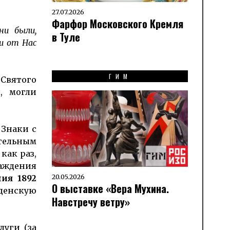
27.07.2026
Фарфор Московского Кремля
ни были,
в Туле
и от Нас
ГИМ
Святого
, могли
. Знаки с
тельным
как раз,
аждения
20.05.2026
ия 1892
О выставке «Вера Мухина.
денскую
Навстречу ветру»
луги (за