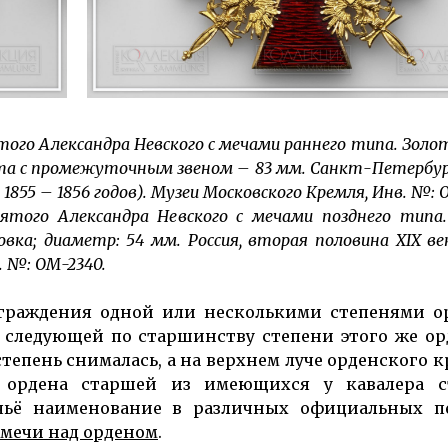
го Александра Невского с мечами раннего типа. Золот
ысота с промежуточным звеном – 83 мм. Санкт-Петербур
1855 – 1856 годов). Музеи Московского Кремля, Инв. №: 
ятого Александра Невского с мечами позднего типа.
вка; диаметр: 54 мм. Россия, вторая половина XIX ве
. №: ОМ-2340.
награждения одной или несколькими степенями о
я следующей по старшинству степени этого же ор
тепень снималась, а на верхнем луче орденского кр
ордена старшей из имеющихся у кавалера с
чьё наименование в различных официальных п
мечи над орденом
.