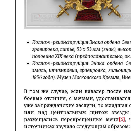
Коллаж-реконструкция Знака ордена Свято
гравировка, литье; 53 х 53 мм (знак), в
половина XIX века (предположительно, ок. 
Коллаж-реконструкция Знака ордена Св
эмаль, штамповка, гравировка, гильоширо
1856 года). Музеи Московского Кремля, Инв
В том же случае, если кавалер после 
боевые отличия, с мечами, удостаивалс
уже за гражданские заслуги, то младшая с
или над центральным щитом звезды 
размещались перекрещенные мечи
[6]
, 
источниках звучало следующим образом: