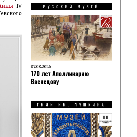
Анны
IV
РУССКИЙ МУЗЕЙ
Невского
07.08.2026
170 лет Аполлинарию
Васнецову
ГМИИ ИМ. ПУШКИНА