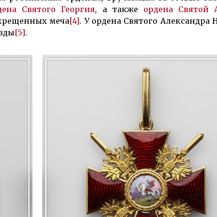
дена Святого Георгия
, а также
ордена Святой 
скрещенных меча
[4]
. У ордена Святого Александра 
езды
[5]
.