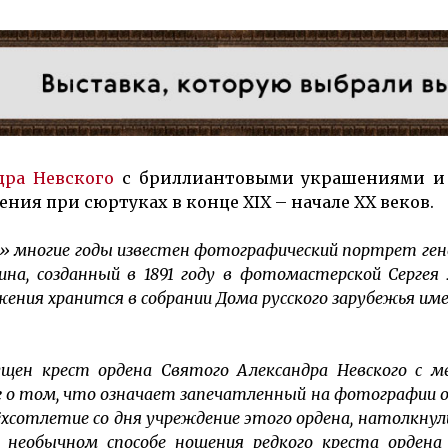
дра Нев­ского
с брил­лиан­то­вы­ми ук­ра­ше­ния­ми и
ше­ния при сюр­ту­ках в кон­це XIX – начале XX веков.
» многие годы известен фотографический портрет ген
на, созданный в 1891 году в фотомастерской Сергея 
ения хранится в собрании Дома рус­ского зару­бежья име
ущен крест ордена Святого Александра Невского с м
г о том, что означает запечатленный на фотографии 
ёхсотлетие со дня учреждение этого ордена, натолкну
 необычном способе ношения редкого креста ордена