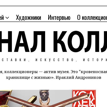
ей
Художники
Интервью
О коллекцио
ЫСТАВКИ, ИСКУССТВО, ИСТОР
я, коллекционеры — актив музея. Это "кровеносна
хранилище с жизнью». Ираклий Андроников