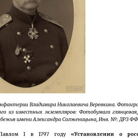
нфантерии Владимира Николаевича Веревкина. Фотогра
ого из известных экземпляров: Фотобумага глянцевая,
о зарубежья имени Александра Солженицына, Инв. №: ДРЗ ФФ
 Павлом I в 1797 году
«Установлении о рос