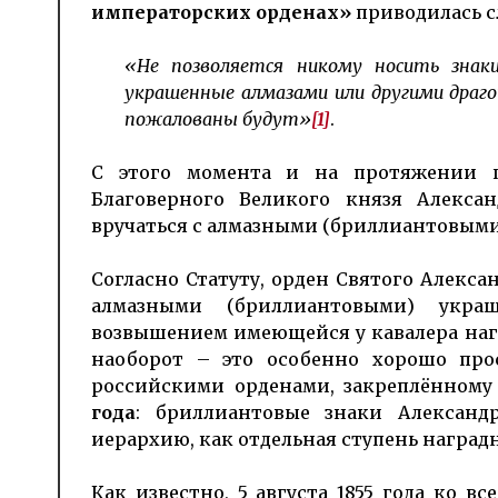
императорских орденах»
приводилась 
«Не позволяется никому носить знаки
украшенные алмазами или другими драго
пожалованы будут»
[1]
.
С этого момента и на протяжении п
Благоверного Великого князя Алексан
вручаться с алмазными (бриллиантовым
Согласно Статуту, орден Святого Алекса
алмазными (бриллиантовыми) укра
возвышением имеющейся у кавалера наград
наоборот – это особенно хорошо про
российскими орденами, закреплённом
года
: бриллиантовые знаки Алексан
иерархию, как отдельная ступень награ
Как известно, 5 августа 1855 года ко в