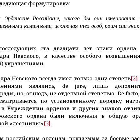
следующая формулировка:
 Орденские Российские, какого бы они именования 
ценными каменьями, исключая тех особ, коим сии знак
оследующих ста двадцати лет знаки ордена 
дра Невского, в качестве особого возвышения
и) украшениями.
ндра Невского всегда имел только одну степень
[2]
шениями являлись, de jure, лишь дополни
ы, но, отнюдь, не отдельной степенью. De facto, 
сматривается по установленному порядку нагр
у в
Учреждении орденов и других знаков отлич
дровского ордена были включены в общую ор
дной «лестницы»
[3]
.
сем российским орденам, вручаемым за боевые зас