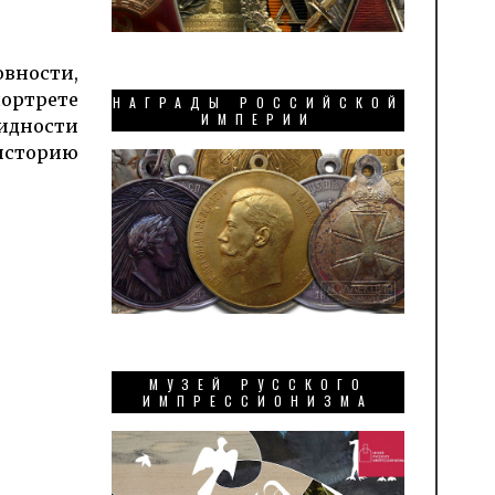
овности,
портрете
НАГРАДЫ РОССИЙСКОЙ
ИМПЕРИИ
идности
историю
МУЗЕЙ РУССКОГО
ИМПРЕССИОНИЗМА