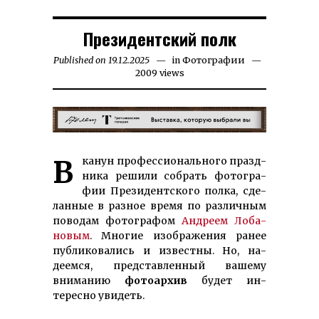
Президентский полк
Published on
19.12.2025
21.12.2025
in
Фотографии
2009 views
В ка­нун про­фес­сио­наль­но­го празд­­
ника ре­­ши­­ли со­­брать фо­то­гра­­
фии Пре­­зидентского пол­ка, сде­
ланные в раз­­ное вре­мя по раз­лич­ным
по­во­дам фо­тогра­­фом
Андреем Лоба­
но­вым
. Мно­­гие изоб­ра­же­ния ранее
публи­ковались и известны. Но, на­
деем­­­ся, представ­лен­ный ва­шему
вниманию
фото­архив
будет ин­
тересно увидеть.