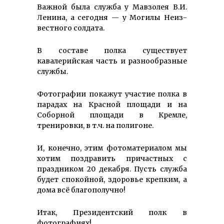
Важной была служ­ба у Мав­золея В.И.
Ленина, а сегодня — у Могилы Неиз­
вестного солдата.
В составе полка существует
кавалерийская часть и разно­образные
службы.
Фотографии покажут участие пол­ка в
па­радах на Красной площади и на
Собор­ной площади в Кремле,
тренировки, в т.ч. на полигоне.
И, ко­нечно, этим фото­материалом мы
хотим поз­дравить причастных с
праздником 20 декабря. Пусть служба
будет спокой­ной, здоровье крепким, а
дома всё благополучно!
Итак, Президентский полк в
фотографиях!