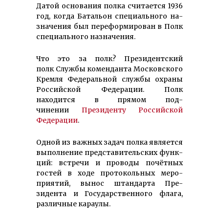
Датой осно­вания полка счи­тается 1936
год, ког­да Батальон спе­циаль­ного на­
зна­че­ния был пе­­ре­форми­рован в Полк
специаль­ного назначения.
Что это за полк? Президентский
полк Службы комен­­данта Мос­ков­ского
Кремля Феде­раль­ной служ­бы охраны
Российской Феде­рации. Полк
находится в прямом под­
чинении
Президенту Российской
Федерации
.
Одной из важных задач пол­ка яв­ляется
выпол­нение пред­­ста­витель­ских функ­
ций: встре­чи и про­­воды почёт­ных
гостей в ходе про­то­­кольных меро­
прия­тий, вынос штан­дарта Пре­
зидента и Го­судар­ст­вен­ного флага,
раз­личные караулы.