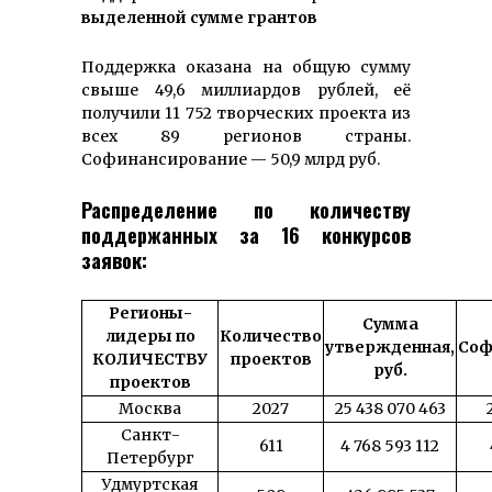
выделенной сумме грантов
Поддержка оказана на общую сумму
свыше 49,6 миллиардов рублей, её
получили 11 752 творческих проекта из
всех 89 регионов страны.
Софинансирование — 50,9 млрд руб.
Распределение по количеству
поддержанных за 16 конкурсов
заявок:
Регионы-
Сумма
лидеры по
Количество
утвержденная,
Соф
КОЛИЧЕСТВУ
проектов
руб.
проектов
Москва
2027
25 438 070 463
Санкт-
611
4 768 593 112
Петербург
Удмуртская