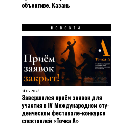
объективе. Казань
НОВОСТИ
31.07.2026
Завершился приём заявок для
участия в IV Меж­ду­на­род­ном сту­
ден­чес­ком фес­ти­вале-кон­кур­се
спек­таклей «Точка А»