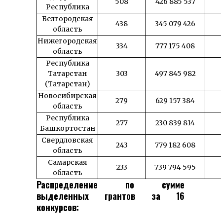
508
426 885 537
Республика
Белгородская
438
345 079 426
область
Нижегородская
334
777 175 408
область
Республика
Татарстан
303
497 845 982
(Татарстан)
Новосибирская
279
629 157 384
область
Республика
277
230 839 814
Башкортостан
Свердловская
243
779 182 608
область
Самарская
233
739 794 595
область
Распределение по сумме
выделенных грантов за 16
конкурсов: