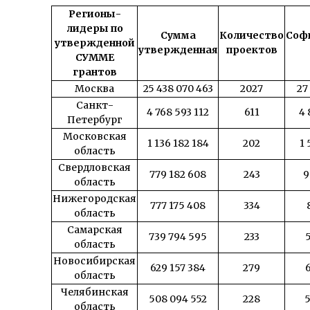
Регионы-
лидеры по
Сумма
Количество
Соф
утвержденной
утвержденная
проектов
СУММЕ
грантов
Москва
25 438 070 463
2027
27
Санкт-
4 768 593 112
611
4 
Петербург
Московская
1 136 182 184
202
1 
область
Свердловская
779 182 608
243
9
область
Нижегородская
777 175 408
334
область
Самарская
739 794 595
233
5
область
Новосибирская
629 157 384
279
6
область
Челябинская
508 094 552
228
5
область