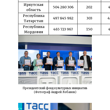
Иркутская
504 280 306
202
4
область
Республика
497 845 982
303
4
Татарстан
Республика
465 723 967
150
4
Мордовия
Президентский фонд культурных инициатив
(Фотограф Андрей Лобанов)