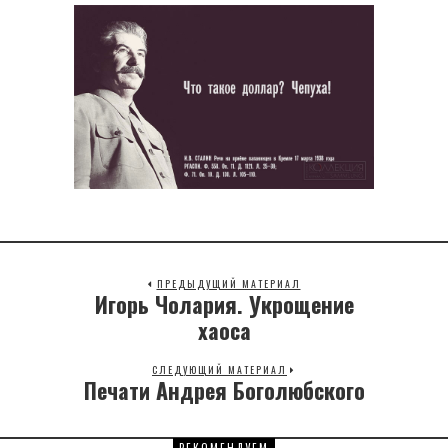
ПРЕДЫДУЩИЙ МАТЕРИАЛ
Игорь Чолария. Укрощение
Previous
post:
хаоса
СЛЕДУЮЩИЙ МАТЕРИАЛ
Печати Андрея Боголюбского
Next
post: