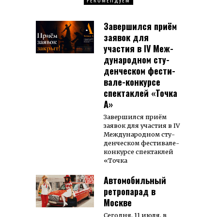
РЕКОМЕНДУЕМ
Завершился приём
заявок для
участия в IV Меж­
ду­на­род­ном сту­
ден­чес­ком фес­ти­
вале-кон­кур­се
спек­таклей «Точка
А»
Завер­шил­ся приём
заявок для учас­тия в IV
Меж­­ду­­на­род­­ном сту­­
ден­чес­ком фес­ти­ва­ле-
кон­кур­се спек­так­лей
«Точка
Автомобильный
ретропарад в
Москве
Сегод­ня, 11 июля, в