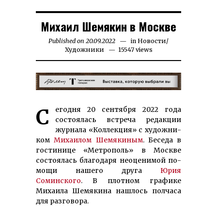
Михаил Шемякин в Москве
Published on
20.09.2022
26.07.2025
in
Новости
/
Художники
15547 views
Сегодня 20 сентября 2022 года
состоя­лась встре­ча ре­дак­ции
жур­нала «Коллекция» с ху­дож­ни­
ком
Михаи­лом Шемякиным
. Бе­седа в
гости­ни­це «Метрополь» в Мос­кве
состоя­лась бла­годаря неоцени­мой по­
мощи на­шего друга
Юрия
Соминского
. В плотном графике
Михаила Шемякина нашлось полчаса
для разговора.