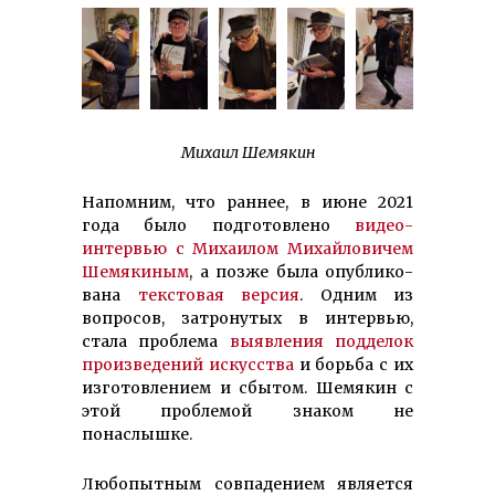
Михаил Шемякин
Напомним, что раннее, в июне 2021
года было подго­тов­лено
видео­
интервью с Михаилом Михайловичем
Шемякиным
, а позже была опуб­ли­ко­
ва­на
текстовая версия
. Одним из
вопро­сов, затрону­тых в интервью,
стала проблема
выявле­ния подделок
произведений искусства
и борь­ба с их
изготовлением и сбытом. Шемякин с
этой проблемой знаком не
понаслышке.
Любопытным совпадением является