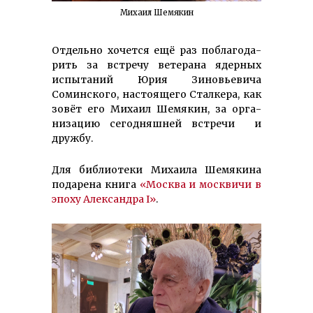
Михаил Шемякин
Отдельно хочется ещё раз по­бла­го­да­
рить за встре­чу ветерана ядерных
испы­таний Юрия Зи­новье­ви­ча
Соминского, настоя­щего Сталкера, как
зовёт его Михаил Шемякин, за орга­
низа­цию се­годняш­ней встречи и
дружбу.
Для библиотеки Михаила Шемякина
подарена книга
«Москва и москвичи в
эпоху Александра I»
.