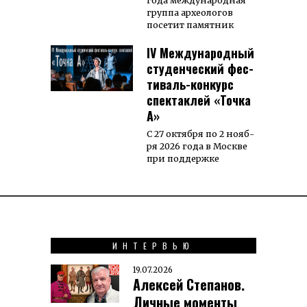
года международная
группа археологов
посетит памятник
IV Международный
сту­ден­ческий фес­
тиваль-кон­курс
спектаклей «Точка
А»
С 27 октяб­ря по 2 нояб­
ря 2026 года в Моск­ве
при под­держке
ИНТЕРВЬЮ
19.07.2026
Алексей Степанов.
Личные моменты