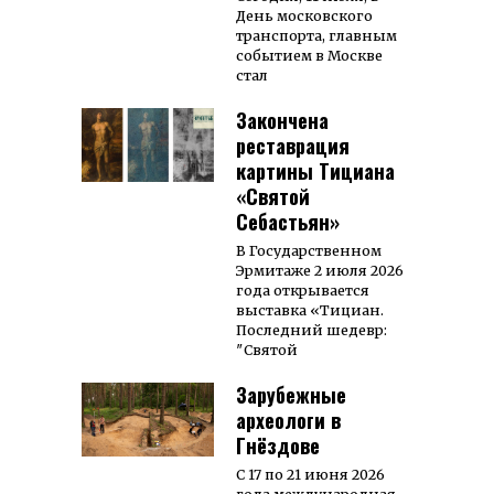
День мос­ковского
транс­порта, главным
событием в Москве
стал
Закончена
реставрация
картины Тициана
«Святой
Себастьян»
В Государственном
Эрмитаже 2 июля 2026
года открывается
выставка «Тициан.
Последний шедевр:
″Святой
Зарубежные
археологи в
Гнёздове
С 17 по 21 июня 2026