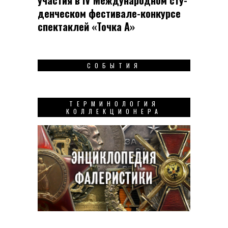
участия в IV Меж­ду­на­род­ном сту­
ден­чес­ком фес­ти­вале-кон­кур­се
спек­таклей «Точка А»
СОБЫТИЯ
ТЕРМИНОЛОГИЯ
КОЛЛЕКЦИОНЕРА