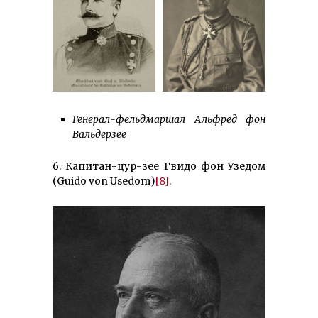
Генерал-фельдмаршал Альфред фон
Вальдерзее
6. Капитан-цур-зее Гвидо фон Узедом
(Guido von Usedom)
[8]
.