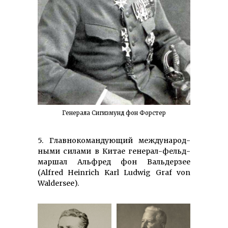
Генерала Сигизмунд фон Форстер
5. Главнокомандующий междуна­род­
ны­ми силами в Китае гене­рал-фельд­
маршал Альфред фон Вальдерзее
(Alfred Heinrich Karl Ludwig Graf von
Waldersee).