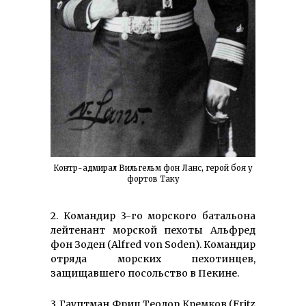
Контр-адмирал Вильгельм фон Ланс, герой боя у
фортов Таку
2. Командир 3-го морского батальона
лейтенант морской пехоты Альфред
фон Зоден (Alfred von Soden). Командир
отряда морских пехотинцев,
защищавшего посольство в Пекине.
3. Гауптман Фриц Теодор Кремков (Fritz