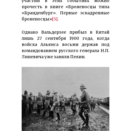
участии в этих событиях можно
прочесть в книге «Броненосцы типа
«Бранденбург». Первые эскадренные
броненосцы»
[5]
.
Однако Вальдерзее прибыл в Китай
лишь 27 сентября 1900 года, когда
войска Альянса восьми держав под
командованием русского генерала Н.П.
Линевича уже заняли Пекин.