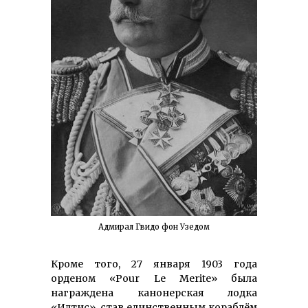
Адмирал Гвидо фон Узедом
Кроме того, 27 января 1903 года
орденом «Pour Le Merite» была
награждена канонерская лодка
«Илтис», став единственным кораблём