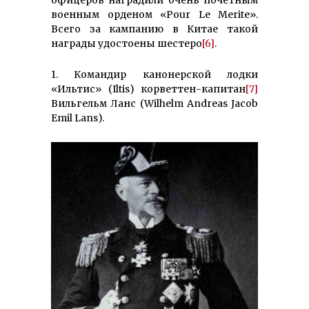
офицеров наградили очень почетным
военным орденом «Pour Le Merite».
Всего за кампанию в Китае такой
награды удостоены шестеро
[6]
.
1. Командир канонерской лодки
«Ильтис» (Iltis) корветтен-капитан
[7]
Вильгельм Ланс (Wilhelm Andreas Jacob
Emil Lans).