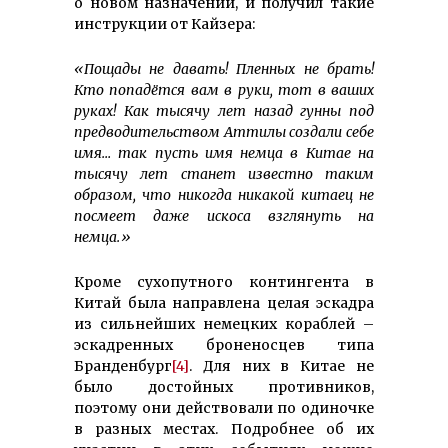
о новом назначении, и получил такие
инструкции от Кайзера:
«Пощады не давать! Пленных не брать!
Кто попадётся вам в руки, тот в ваших
руках! Как тысячу лет назад гунны под
предводительством Аттилы создали себе
имя… так пусть имя немца в Китае на
тысячу лет станет известно таким
образом, что никогда никакой китаец не
посмеет даже искоса взглянуть на
немца.»
Кроме сухопутного контингента в
Китай была направлена целая эскадра
из сильнейших немецких кораблей –
эскадренных броненосцев типа
Бранденбург
[4]
. Для них в Китае не
было достойных противников,
поэтому они действовали по одиночке
в разных местах. Подробнее об их