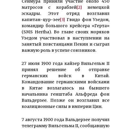
Сеймура приняли участие около 450
матросов с кораблей
[2]
немецкой
эскадры. Этот отряд возглавил
капитан-цур-зее
[3]
Гвидо фон Узедом,
командир большого крейсера «Герта»
(SMS Hertha). Во главе своих моряков
Узедом участвовал в наступлении на
занятый повстанцами Пекин и сыграл
важную роль в успехе союзников.
27 июля 1900 года кайзер Вильгельм II
принял решение об отправке
германских войск в Китай.
Командование германскими войсками
в Китае возлагалось на бывшего
начальника генштаба Альфреда фон
Вальдерзее. Позже он возглавил все
коалиционные силы в империи Цин.
7 августа 1900 года Вальдерзее получил
телеграмму Вильгельма II, сообщавшую