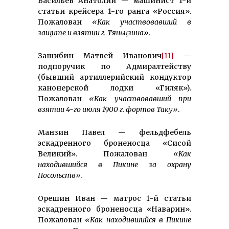
Васильев Анатолий — машинист 1-й
статьи крейсера 1-го ранга «Россия».
Пожалован
«Как участвовавший в
защите и взятии г. Тяньцзина»
.
Зашибин Матвей Иванович
[11]
—
подпоручик по Адмиралтейству
(бывший артиллерийский кондуктор
канонерской лодки «Гиляк»).
Пожалован
«Как участвовавший при
взятии 4-го июля 1900 г. фортов Таку»
.
Манзин Павел — фельдфебель
эскадренного броненосца «Сисой
Великий». Пожалован
«Как
находившийся в Пикине за охрану
Посольств».
Орешин Иван — матрос 1-й статьи
эскадренного броненосца «Наварин».
Пожалован
«Как находившийся в Пикине