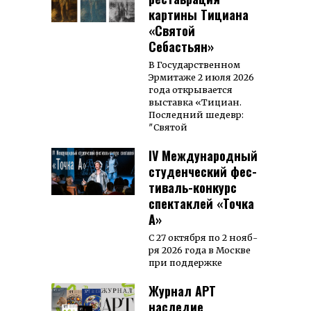
картины Тициана
«Святой
Себастьян»
В Государственном
Эрмитаже 2 июля 2026
года открывается
выставка «Тициан.
Последний шедевр:
″Святой
IV Международный
сту­ден­ческий фес­
тиваль-кон­курс
спектаклей «Точка
А»
С 27 октяб­ря по 2 нояб­
ря 2026 года в Моск­ве
при под­держке
Журнал АРТ
наследие