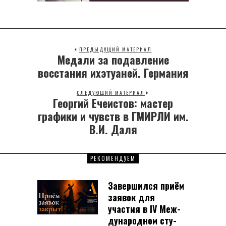
ПРЕДЫДУЩИЙ МАТЕРИАЛ
Медали за подавление
Previous
post:
восстания ихэтуаней. Германия
СЛЕДУЮЩИЙ МАТЕРИАЛ
Георгий Ечеистов: мастер
Next
post:
графики и чувств в ГМИРЛИ им.
В.И. Даля
РЕКОМЕНДУЕМ
Завершился приём
заявок для
участия в IV Меж­
ду­на­род­ном сту­