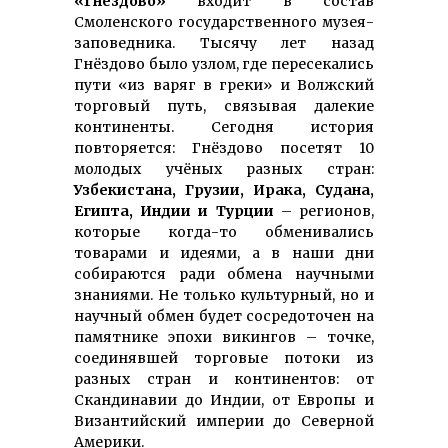
«Гнёздово»
входит в состав
Смоленского государственного музея-
заповедника. Тысячу лет назад
Гнёздово было узлом, где пересекались
пути «из варяг в греки» и Волжский
торговый путь, связывая далекие
континенты. Сегодня история
повторяется: Гнёздово посетят 10
молодых учёных разных стран:
Узбекистана, Грузии, Ирака, Судана,
Египта, Индии и Турции
– регионов,
которые когда-то обменивались
товарами и идеями, а в наши дни
собираются ради обмена научными
знаниями. Не только культурный, но и
научный обмен будет сосредоточен на
памятнике эпохи викингов – точке,
соединявшей торговые потоки из
разных стран и континентов: от
Скандинавии до Индии, от Европы и
Византийский империи до Северной
Америки.