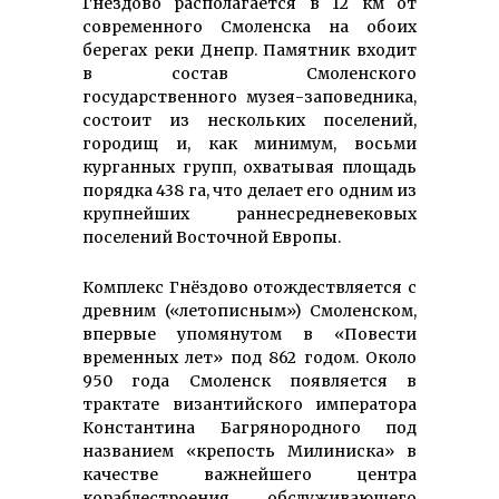
Гнёздово располагается в 12 км от
современного Смоленска на обоих
берегах реки Днепр. Памятник входит
в состав Смоленского
государственного музея-заповедника,
состоит из нескольких поселений,
городищ и, как минимум, восьми
курганных групп, охватывая площадь
порядка 438 га, что делает его одним из
крупнейших раннесредневековых
поселений Восточной Европы.
Комплекс Гнёздово отождествляется с
древним («летописным») Смоленском,
впервые упомянутом в «Повести
временных лет» под 862 годом. Около
950 года Смоленск появляется в
трактате византийского императора
Константина Багрянородного под
названием «крепость Милиниска» в
качестве важнейшего центра
кораблестроения, обслуживающего