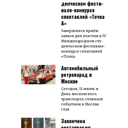
ден­чес­ком фес­ти­
вале-кон­кур­се
спек­таклей «Точка
А»
Завер­шил­ся приём
заявок для учас­тия в IV
Меж­­ду­­на­род­­ном сту­­
ден­чес­ком фес­ти­ва­ле-
кон­кур­се спек­так­лей
«Точка
Автомобильный
ретропарад в
Москве
Сегод­ня, 11 июля, в
День мос­ковского
транс­порта, главным
событием в Москве
стал
Закончена
реставрация