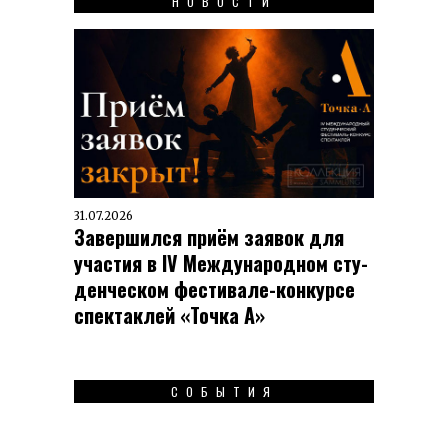
НОВОСТИ
31.07.2026
Завершился приём заявок для
участия в IV Меж­ду­на­род­ном сту­
ден­чес­ком фес­ти­вале-кон­кур­се
спек­таклей «Точка А»
СОБЫТИЯ