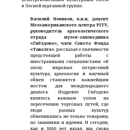
в Лесной курганной группе.
Василий Новиков, к.и.н, доцент
Мезоамериканского центра РГГУ,
руководитель археологического
отряда музея-заповедника
«Гнёздово», член Совета Фонда
«Таволга»
, рассказал о значимости
предстоящей работы с
иностранными специалистами: «В
эпоху мировых потрясений
культура, археология и научный
обмен становятся важнейшим
мостом для международного
диалога. Издревле Гнёздово
являлось важным узлом на
пересечении торговых путей, где
люди разных культур
обменивались не только товарами,
но знаниями и идеями. И сегодня,
как и 1000 лет назад, мы снова