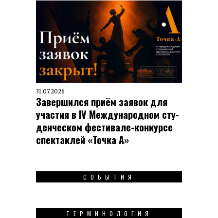
31.07.2026
Завершился приём заявок для
участия в IV Меж­ду­на­род­ном сту­
ден­чес­ком фес­ти­вале-кон­кур­се
спек­таклей «Точка А»
СОБЫТИЯ
ТЕРМИНОЛОГИЯ