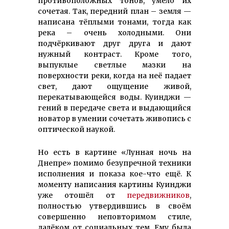
противоположных тонов, умело их
сочетая. Так, передний план – земля —
написана тёплыми тонами, тогда как
река – очень холодными. Они
подчёркивают друг друга и дают
нужный контраст. Кроме того,
выпуклые светлые мазки на
поверхности реки, когда на неё падает
свет, дают ощущение живой,
перекатывающейся воды. Куинджи —
гений в передаче света и выдающийся
новатор в умении сочетать живопись с
оптической наукой.
Но есть в картине «Лунная ночь на
Днепре» помимо безупречной техники
исполнения и показа кое-что ещё. К
моменту написания картины Куинджи
уже отошёл от
передвижников
,
полностью утвердившись в своём
совершенно неповторимом стиле,
далёком от социальных тем. Ему была