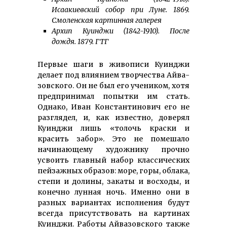
Исаакиевский собор при Луне. 1869.
Смо­ленская картинная галерея
Архип Куинджи (1842-1910). После
дождя. 1879. ГТГ
Первые шаги в живописи Куинджи
делает под влия­нием твор­чества Айва­
зов­ского. Он не был его учеником, хотя
пред­при­ни­мал попытки им стать.
Однако, Иван Кон­стан­ти­но­вич его не
раз­глядел, и, как известно, доверял
Куинд­жи лишь «толочь краски и
красить забор». Это не по­мешало
начинаю­щему худож­нику прочно
усвоить главный набор клас­сических
пейзажных образов: море, горы, облака,
степи и долины, закаты и восходы, и
конечно лунная ночь. Именно они в
разных вариантах исполнения будут
всегда присут­ст­вовать на картинах
Куинджи. Работы Айвазовского также