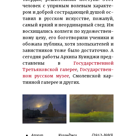
че­ловек с уп­ря­мым волевым ха­рак­те­
ром и доброй со­стра­даю­щей ду­шой ос­
тавил в рус­­ском искус­стве, пожалуй,
са­мый яркий и неор­динарный след. Им
вос­хи­ща­лись кол­леги по ху­доже­ст­вен­
ному це­ху, его бо­го­твори­ли уче­ники и
обожала пуб­ли­ка, хотя зло­­пыха­телей и
за­ви­ст­ни­ков тоже было достаточ­но. А
се­годня работы Архипа Куинджи пред­
ставлены в
Государственной
Третьяковской галерее
,
Го­су­дар­ст­вен­
ном рус­ском му­зее
, Смоленской кар­
тин­ной галерее и других.
Архип Куинджи (1842-1910).