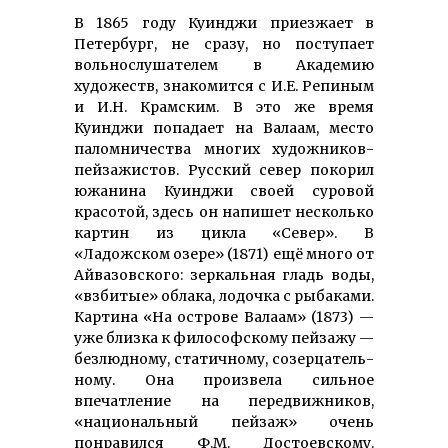
В 1865 году Куинджи приезжает в
Петербург, не сразу, но поступает
вольнослушателем в Академию
художеств, знакомится с И.Е. Репиным
и И.Н. Крамским. В это же время
Куинджи попадает на Валаам, место
палом­ниче­ства мно­гих ху­дож­ников-
пейза­жистов. Русский север покорил
южанина Куинджи своей суровой
красотой, здесь он напишет несколько
картин из цикла «Север». В
«Ладожском озере» (1871) ещё много от
Айвазовского: зеркальная гладь воды,
«взбитые» облака, лодочка с рыбаками.
Картина «На острове Валаам» (1873) —
уже близка к фило­соф­скому пейзажу —
безлюдному, статичному, созер­цатель­
ному. Она произвела силь­ное
впечатление на пере­движ­ников,
«нацио­наль­ный пейзаж» очень
понравился Ф.М. Достоевскому.