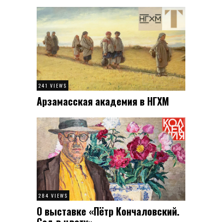
241 VIEWS
Арзамасская академия в НГХМ
284 VIEWS
О выставке «Пётр Кончаловский.
Сад в цвету»