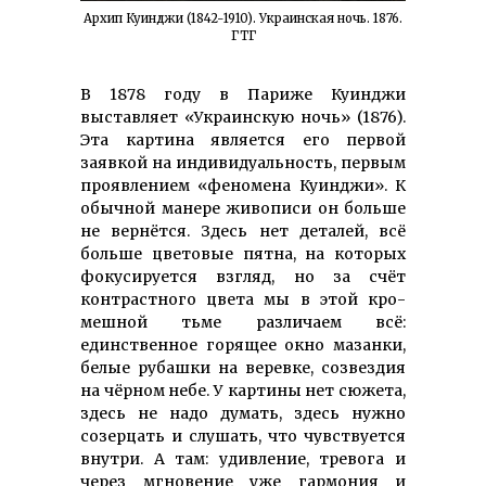
Архип Куинджи (1842-1910). Украинская ночь. 1876.
ГТГ
В 1878 году в Париже Куинджи
выставляет «Украинскую ночь» (1876).
Эта картина является его первой
заявкой на инди­видуаль­ность, первым
проявлением «феномена Куинджи». К
обыч­ной манере живописи он больше
не вернётся. Здесь нет деталей, всё
больше цветовые пятна, на которых
фоку­сируется взгляд, но за счёт
контраст­ного цвета мы в этой кро­
мешной тьме различаем всё:
единственное горящее окно мазанки,
белые рубашки на веревке, созвездия
на чёрном небе. У картины нет сюжета,
здесь не надо думать, здесь нужно
созерцать и слушать, что чувствуется
внутри. А там: удивление, тревога и
через мгновение уже гармония и