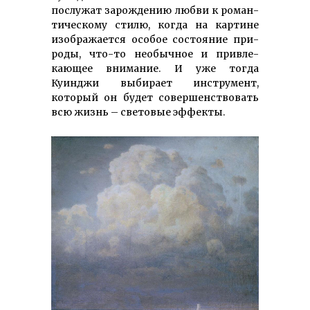
послужат зарождению любви к роман­
тичес­кому стилю, когда на картине
изображается особое состояние при­
роды, что-то необычное и при­вле­
кающее вни­мание. И уже тогда
Куинджи вы­бирает ин­стру­мент,
который он будет со­вер­шен­ст­вовать
всю жизнь – световые эффекты.