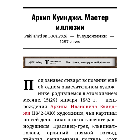
Архип Куинджи. Мастер
иллюзии
Published on
30.01.2026
08.02.2026
in
Художники
1287 views
Под за­на­вес ян­ва­ря вспом­ним ещё
об од­ном за­ме­чатель­ном ху­дож­
нике, ро­див­шем­ся в этом зим­нем
ме­ся­це. 15(29) ян­варя 1842 г. – день
рож­дения
Ар­хипа Ива­но­ви­ча Куинд­
жи
(1842-1910) ху­дожника, чьи кар­тины
по сей день ни­ко­го не ос­тавляют рав­
но­душ­ным. Кра­савец-грек, «льви­ная»
го­лова, орлиный прямой взгляд,
твёрдая, ре­шитель­ная поступь. Этот