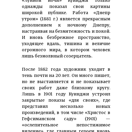
«Лунной ночи» Куинджи только
однажды показал свои картины
широкой публике. Работа «Днепр
утром» (1881 г.) является прекрасным
дополнением к ночному Днепру,
настраивая на безмятежность и покой.
И вновь безбрежное пространство,
уходящее вдаль, тишина и величие
огромного мира, в котором человек
лишь безмолвный созерцатель.
После 1882 года художник уходит в
тень почти на 20 лет. Он много пишет,
но не выставляется и не показывает
своих работ даже близкому кругу.
Лишь в 1901 году Куинджи устроил
закрытые показы «для своих», где
представил несколько новых
произведений, в том числе «Христос в
Гефсиманском саду» (1901) —
«ослепительное непостижимое
видение», где главным героем вновь