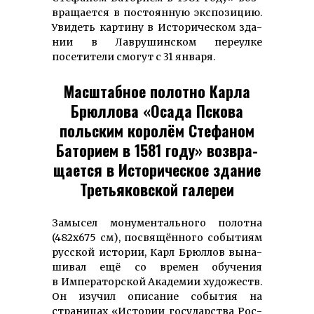
вра­щает­ся в пос­тоян­ную экс­пози­цию.
Уви­­деть кар­тину в Исто­рическом зда­
нии в Лав­рушин­ском пе­реул­ке
посетители смогут с 31 января.
Масштабное полотно Карла
Брюллова «Осада Пскова
польским королём Сте­фаном
Ба­то­рием в 1581 году» воз­вра­
щает­ся в Историческое здание
Третьяковской галереи
Замысел мону­мен­таль­ного по­лотна
(482х675 см), по­свящён­ного со­бытиям
рус­ской ис­тории, Карл Брюл­лов вы­на­
ши­вал ещё со времен обучения
в Императорской Академии художеств.
Он изучил описание события на
страницах «Истории государства Рос­