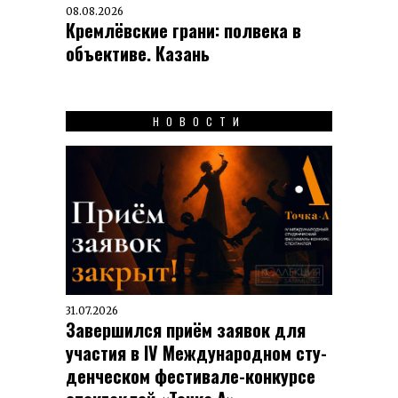
08.08.2026
Кремлёвские грани: полвека в
объективе. Казань
НОВОСТИ
31.07.2026
Завершился приём заявок для
участия в IV Меж­ду­на­род­ном сту­
ден­чес­ком фес­ти­вале-кон­кур­се