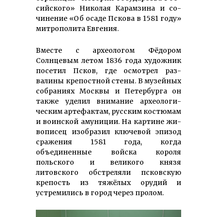
сийского» Николая Карам­зина и со­
чинение «Об осаде Пскова в 1581 году»
мит­рополита Евгения.
Вместе с археологом Фёдором
Солнцевым летом 1836 года художник
посетил Псков, где ос­мот­рел раз­
валины крепостной стены. В му­зей­ных
собра­ниях Моск­вы и Петер­бурга он
также уделил вни­мание архео­ло­ги­
ческим артефактам, рус­ским костюмам
и воинской амуниции. На картине жи­
вописец изобра­зил клю­чевой эпизод
сражения 1581 года, когда
объединенные войска короля
польского и великого князя
литовского обстреляли псковскую
крепость из тяжёлых орудий и
устремились в город через пролом.