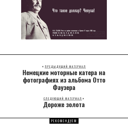
ПРЕДЫДУЩИЙ МАТЕРИАЛ
Немецкие моторные катера на
Previous
post:
фотографиях из альбома Отто
Фаузера
СЛЕДУЮЩИЙ МАТЕРИАЛ
Дороже золота
Next
post:
РЕКОМЕНДУЕМ