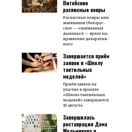
Витебские
расписные ковры
Рас­пис­ные ков­ры или
ма­ля­ван­ки (бе­лорус­
ское — «ма­ля­ва­ныя
ды­ва­ны») — яр­кое на­
прав­ле­ние де­ко­ра­тив­
ного
Завершается приём
заявок в «Школу
тактильных
моделей»
Приём заявок на
участие в проекте
«Школа тактильных
моделей» завершается
10 августа
Завершилась
реставрация Дома
Мельникова в