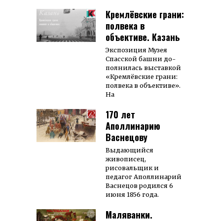
Кремлёвские грани:
полвека в
объективе. Казань
Экспо­зи­ция Му­зея
Спас­ской башни до­
пол­ни­лась вы­став­кой
«Крем­лёв­ские гра­ни:
пол­века в объек­тиве».
На
170 лет
Аполлинарию
Васнецову
Выдающийся
живописец,
рисовальщик и
педагог Аполлинарий
Васнецов родился 6
июня 1856 года.
Маляванки.