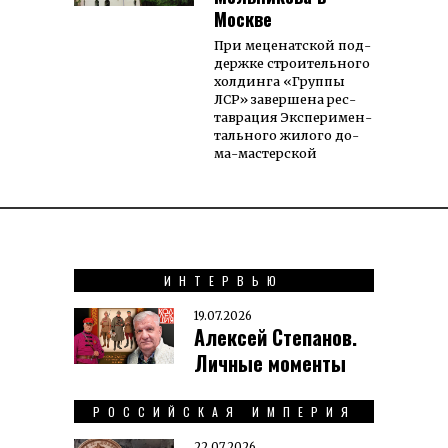
Москве
При ме­це­нат­ской под­
держ­ке строи­тель­ного
хол­динга «Груп­пы
ЛСР» за­вер­ше­на рес­
тав­ра­ция Экс­пе­ри­мен­
таль­ного жи­ло­го до­
ма-мас­тер­ской
ИНТЕРВЬЮ
19.07.2026
Алексей Степанов.
Личные моменты
РОССИЙСКАЯ ИМПЕРИЯ
22.07.2026