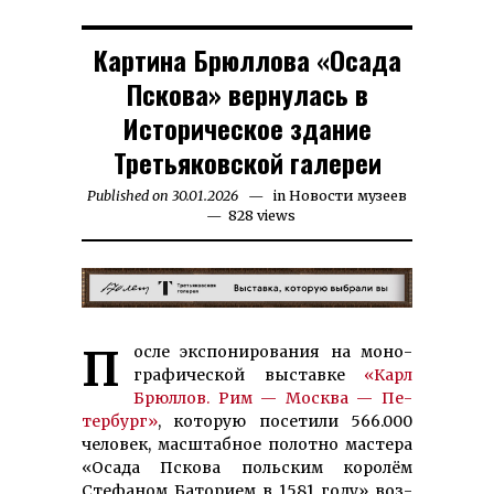
Картина Брюллова «Осада
Пскова» вернулась в
Историческое здание
Третьяковской галереи
Published on
30.01.2026
15.02.2026
in
Новости музеев
828 views
После экс­по­ни­ро­ва­ния на моно­­
гра­­фи­чес­кой вы­ставке
«Карл
Брюл­лов. Рим — Моск­ва — Пе­
тер­бург»
, ко­то­рую по­се­тили 566.000
че­ло­век, масш­таб­ное по­­лотно мас­тера
«Осада Пско­ва польским ко­ро­лём
Стефа­ном Баторием в 1581 го­ду» воз­