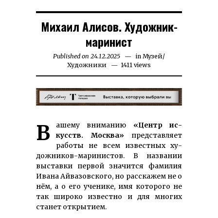
Михаил Алисов. Художник-
маринист
Published on
24.12.2025
08.01.2026
in
Музей
/
Художники
1411 views
Ва­ше­му вни­ма­нию
«Центр ис­
кусств. Моск­ва»
пред­став­ляет
ра­бо­ты не всем из­ве­ст­ных ху­
дож­ни­ков-ма­ри­нис­тов. В на­зва­нии
вы­став­ки пер­вой зна­чится фа­милия
Ива­на Ай­ва­зов­ско­го, но расскажем не о
нём, а о его ученике, имя которого не
так широко известно и для многих
станет открытием.