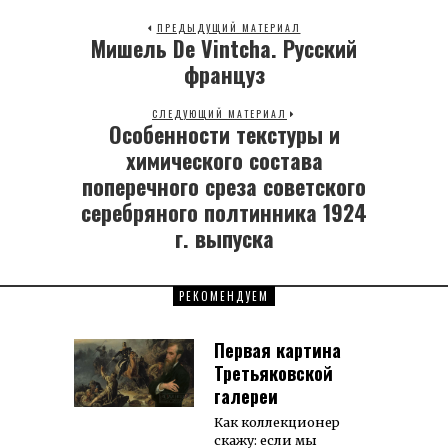
ПРЕДЫДУЩИЙ МАТЕРИАЛ
Мишель De Vintcha. Русский
Previous
post:
француз
СЛЕДУЮЩИЙ МАТЕРИАЛ
Особенности текстуры и
Next
post:
химического состава
поперечного среза советского
серебряного полтинника 1924
г. выпуска
РЕКОМЕНДУЕМ
Первая картина
Третьяковской
галереи
Как коллекционер
скажу: если мы