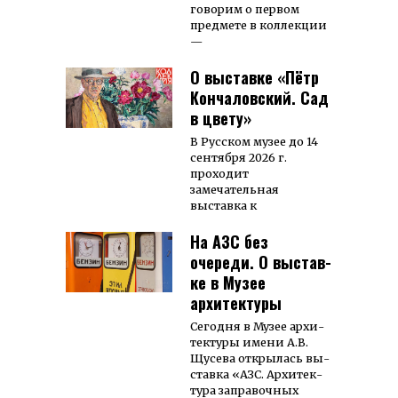
говорим о первом
предмете в коллекции
—
О выставке «Пётр
Кончаловский. Сад
в цвету»
В Русском музее до 14
сентября 2026 г.
проходит
замечательная
выставка к
На АЗС без
очереди. О вы­став­
ке в Музее
архитектуры
Сегодня в Му­зее архи­­
тек­ту­ры име­­ни А.В.
Щу­сева открылась вы­
ставка «АЗС. Ар­хи­тек­
тура за­пра­вочных