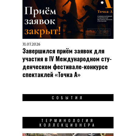
31.07.2026
Завершился приём заявок для
участия в IV Меж­ду­на­род­ном сту­
ден­чес­ком фес­ти­вале-кон­кур­се
спек­таклей «Точка А»
СОБЫТИЯ
ТЕРМИНОЛОГИЯ
КОЛЛЕКЦИОНЕРА