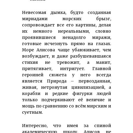
Невесомая дымка, будто созданная
мириадами морских брызг,
сопровождает все его картины, делая
их немного нереальными, словно
проявившиеся ненадолго миражи,
готовые исчезнуть прямо на глазах.
Море Алисова чаще убаюкивает, чем
возбуждает, и даже разбушевавшаяся
стихия не тревожит, а манит,
притягивает, интригует. Главной
героиней сюжета у него всегда
является Природа – первозданная,
живая, нетронутая цивилизацией, а
корабли и редкие фигурки людей
только подчеркивают её величие и
мощь по сравнению со всём мирским и
суетным.
Интересно, что имея за спиной
академическую школу, Алисов не