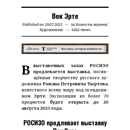
Век Эрте
Published on
20.07.2023
23.02.2026
in
Новости музеев
/
Художники
4262 views
В вы­ста­воч­ных за­лах РОСИЗО
прод­ле­вает­ся вы­став­ка
, по­свя­
щён­­ная твор­че­ст­ву рус­ско­­го ху­
дожника
Ро­ма­на Пет­ровича Тыртова
,
из­ве­ст­ного все­му ми­ру под псев­до­­ни­­
мом
Эрте
. Экс­по­зиция из бо­лее 70
пред­метов
будет открыта до 20
августа 2023 года.
РОСИЗО продлевает выставку