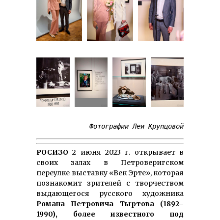
Фотографии Леи Крупцовой
РОСИЗО
2 июня 2023 г. открывает в
своих за­лах в Петро­веригском
переулке выставку «Век Эрте», которая
по­знакомит зри­телей с твор­чеством
выдаю­щегося рус­ского ху­дож­ника
Романа Петровича Тыртова (1892–
1990), более известного под