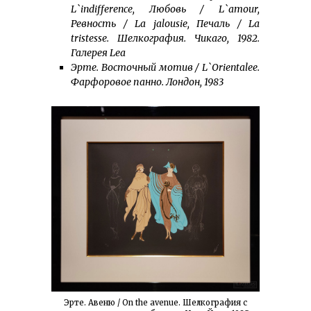
L`indifference, Любовь / L`amour,
Ревность / La jalousie, Печаль / La
tristesse. Шелкография. Чикаго, 1982.
Галерея Lea
Эрте. Восточный мотив / L`Orientalee.
Фарфоровое панно. Лондон, 1983
Эрте. Авеню / On the avenue. Шелкография c