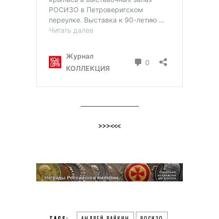
_________________
>>><<<
TAGS:
АНДРЕЙ РАЙКИН
РОСИЗО