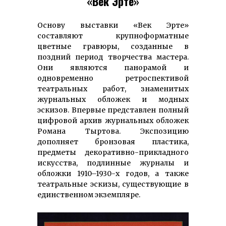
«Век Эрте»
Основу выставки «Век Эрте»
составляют крупно­форматные
цветные гравюры, созданные в
поздний период твор­чества мастера.
Они являются панорамой и
одновременно ретро­спективой
театральных работ, зна­менитых
журнальных обложек и модных
эскизов. Впервые представлен полный
цифровой архив журнальных обложек
Романа Тыртова. Экспозицию
дополняет бронзовая пластика,
предметы деко­ратив­но-при­клад­ного
искусства, подлинные журналы и
обложки 1910–1930-х годов, а также
театральные эскизы, существующие в
единственном экземпляре.