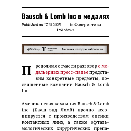
Bausch & Lomb Inc в медалях
Published on
17.10.2025
23.03.2026
in
Фалеристика
1761 views
Продолжая отчасти разговор
о ме­
дальер­ных пресс-папье
пред­ста­
вим конкрет­ные пред­ме­ты, по­
свящён­ные ком­пании Bausch & Lomb
Inc.
Аме­ри­кан­ская ком­пания Bausch & Lomb
Inc. (Бауш энд Ломб) прочно ас­со­
циируется с произ­вод­ством оптики,
контактных линз, а также офталь­
моло­ги­ческих хи­рур­ги­че­ских пре­па­