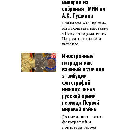
империи из
собрания ГМИИ им.
А.С. Пушкина
ГМИИ им. А.С. Пуш­ки­
на открывает выставку
«Искусство различать.
Нагрудные знаки и
жетоны
Иностранные
награды как
важный источник
атрибуции
фотографий
нижних чинов
русской армии
периода Первой
мировой войны
До нас дошли сотни
фотографий и
портретов героев