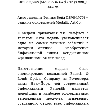
Art Company (MACo 1934-047). D
=63,5
mm
,
p
=108
gr
.
Автор медали Феликс Вейл (1898-1975) –
один из основателей Medallic Art Co.
К медали прилагался т.н. памфлет с
текстом: «Эта медаль увековечивает
одно из самых важных событий в
истории оптики — изобретение
бифокальной линзы Бенджамином
Франклином 150 лет назад.
Изготовление медали было
спонсировано компанией Bausch &
Lomb Optical Company из Рочестера,
штат Нью-Йорк, чей современный
бифокальный Panoptik является
новейшим и наиболее эффективным
выражением продукта, изначально
созданного отцом всех бифокальных