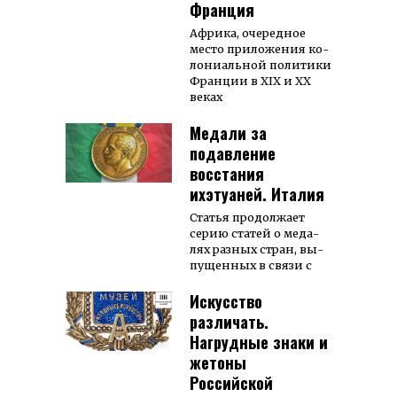
Франция
Аф­рика, оче­ред­ное
место при­ло­жения ко­
лониаль­ной поли­тики
Франции в XIX и ХХ
веках
Медали за
подавление
восстания
ихэтуаней. Италия
Статья про­дол­жает
серию ста­тей о меда­
лях раз­ных стран, вы­
пущен­ных в связи с
Искусство
различать.
Нагрудные знаки и
жетоны
Российской