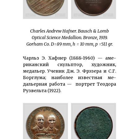
Charles Andrew Hafner. Bausch & Lomb
Optical Science Medallion. Bronze, 1919.
Gorham Co. D=8
9
mm, h =
10
mm, p =
511
gr.
Чарльз Э. Хафнер (1888-1960) — аме­
рикан­ский скульптор, художник,
медальер. Ученик Дж. Э. Фрэзера и С.Г.
Борглума; наиболее известная ме­
дальерная работа — портрет Теодора
Рузвельта (1922).