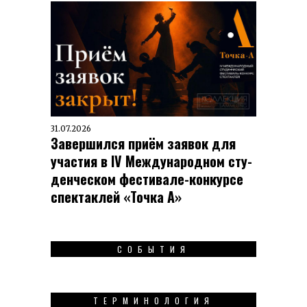
31.07.2026
Завершился приём заявок для
участия в IV Меж­ду­на­род­ном сту­
ден­чес­ком фес­ти­вале-кон­кур­се
спек­таклей «Точка А»
СОБЫТИЯ
ТЕРМИНОЛОГИЯ