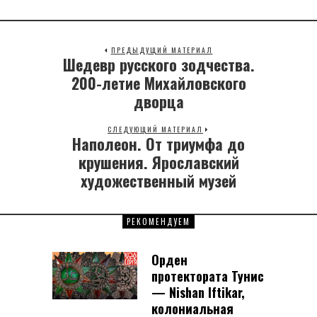
ПРЕДЫДУЩИЙ МАТЕРИАЛ
Шедевр русского зодчества.
Previous
post:
200-летие Михайловского
дворца
СЛЕДУЮЩИЙ МАТЕРИАЛ
Наполеон. От триумфа до
Next
post:
крушения. Ярославский
художественный музей
РЕКОМЕНДУЕМ
Орден
протектората Тунис
— Nishan Iftikar,
колониальная