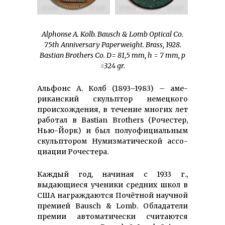
Alphonse
А
. Kolb. Bausch & Lomb Optical Co.
75th Anniversary Paperweight. Brass, 1928.
Bastian Brothers Co. D= 81,5 mm
,
h =
7
mm
,
p
=
324
gr
.
Альфонс А. Колб (1893–1983) – аме­
рикан­ский скульптор не­мец­кого
проис­хождения, в течение многих лет
работал в Bastian Brothers (Рочестер,
Нью-Йорк) и был полу­офи­циальным
скульп­тором Нумиз­матической ассо­
циации Рочестера.
Каждый год, начиная с 1933 г.,
выдающиеся ученики средних школ в
США наг­раж­даются Почётной научной
премией Bausch & Lomb. Обладатели
премии автоматически считаются