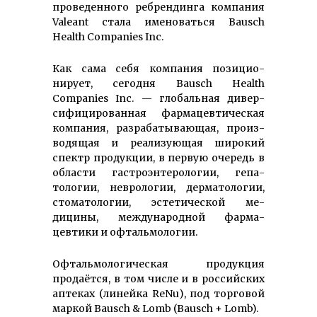
проведенного ребрендинга компания
Valeant стала именоваться Bausch
Health Companies Inc.
Как сама себя компания по­зи­цио­
нирует, сегодня Bausch Health
Companies Inc. — глобальная дивер­
сифи­циро­ван­ная фар­ма­цев­ти­ческая
компания, раз­раба­тываю­щая, произ­
водящая и реа­лизую­щая широкий
спектр про­дукции, в первую очередь в
области гас­тро­энте­рологии, ге­па­
тологии, нев­рологии, дер­матологии,
сто­ма­тологии, эс­те­тической ме­
дицины, меж­ду­народной фар­ма­
цевтики и оф­таль­мологии.
Офтальмологическая продукция
продаётся, в том числе и в российских
аптеках (линейка ReNu), под торговой
маркой Bausch & Lomb (Bausch + Lomb).