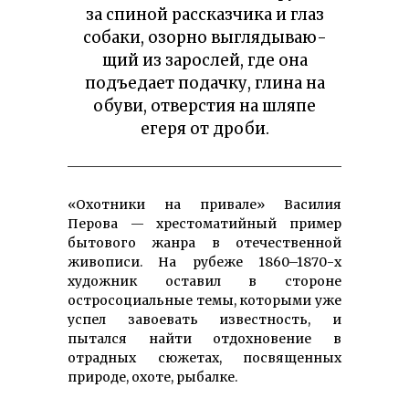
за спи­ной рас­сказчика и глаз
со­баки, озорно вы­гля­ды­ваю­
щий из за­рос­лей, где она
подъе­дает по­дачку, гли­на на
обу­ви, от­вер­стия на шляпе
егеря от дроби.
«Охотники на привале» Василия
Перова — хрестоматийный пример
бытового жанра в отечественной
живописи. На рубеже 1860–1870-х
художник оставил в стороне
остросоциальные темы, которыми уже
успел завоевать известность, и
пытался найти отдохновение в
отрадных сюжетах, посвященных
природе, охоте, рыбалке.