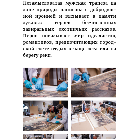
Незамысловатая мужская трапеза на
ло­не природы написана с добро­душ­
ной иронией и вызывает в памяти
лукавых героев бесчисленных
завиральных охотничьих рассказов.
Перов пока­зывает мир идеалистов,
романтиков, пред­по­читающих го­род­
ской суете отдых в чаще леса или на
берегу реки.