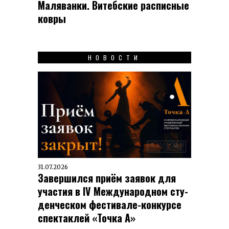
Маляванки. Витебские расписные
ковры
НОВОСТИ
31.07.2026
Завершился приём заявок для
участия в IV Меж­ду­на­род­ном сту­
ден­чес­ком фес­ти­вале-кон­кур­се
спек­таклей «Точка А»