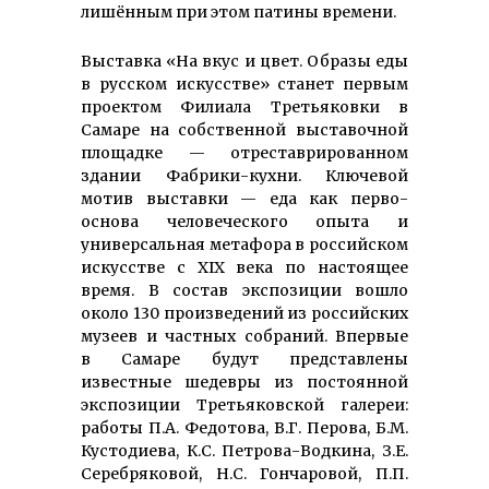
лишённым при этом патины времени.
Выставка «На вкус и цвет. Образы еды
в русском искусстве» станет первым
проектом Филиала Третьяковки в
Самаре на собственной выставочной
площадке — от­реставри­рован­ном
здании Фабрики-кухни. Ключевой
мотив выставки — еда как перво­
основа человечес­кого опыта и
универсальная метафора в рос­сий­ском
искусстве с XIX века по настоящее
время. В состав экспозиции вошло
около 130 произ­ведений из российских
музеев и частных собраний. Впервые
в Самаре будут пред­ставлены
известные шедевры из пос­тоянной
экспо­зиции Третья­ковской га­лереи:
работы П.А. Федотова, В.Г. Перова, Б.М.
Кустодиева, К.С. Пет­рова-Вод­­кина, З.Е.
Се­­реб­ря­ковой, Н.С. Гон­чаровой, П.П.