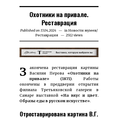
Охотники на привале.
Реставрация
Published on
17.04.2024
23.07.2025
in
Новости музеев
/
Реставрация
2512 views
Закончена реставрация картины
Ва­си­лия Перова
«Охотники на
привале» (1871)
. Ра­боты
окончены в преддверии открытия
филиала Третья­ков­ской галереи в
Самаре выставкой
«На вкус и цвет.
Образы еды в русском искусстве»
.
Отреставрирована картина В.Г.