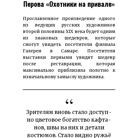
Перова «Охотники на привале»
Прославленное произведение одного
из ведущих русских художников
второй половины XIX века будет одним
из знаковых шедевров, которые
смогут увидеть посетители филиала
Галереи в Самаре. Посетители
выставки первыми увидят шедевр
после реставрации, которая
максимально приблизила полотно к
изначальному замыслу художника.
Зрителям вновь ста­ло доступ­
но цве­товое бо­гат­ст­во кафта­
нов, швы на них и детали
костю­мов. Ста­ло вид­но ружьё