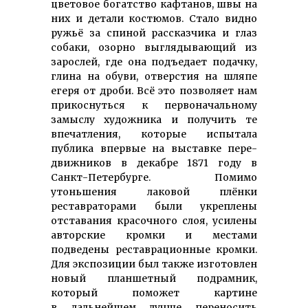
цветовое богатство каф­танов, швы на
них и детали костюмов. Стало видно
ружьё за спиной рассказчика и глаз
собаки, озорно выгля­дывающий из
зарослей, где она подъедает подачку,
глина на обуви, отверстия на шляпе
егеря от дроби. Всё это позволяет нам
прикоснуться к пер­во­началь­ному
замыслу художника и получить те
впечатления, которые испытала
публика впервые на выставке пере­
движ­ников в декабре 1871 году в
Санкт-Петер­бурге. Помимо
утоньшения лаковой плёнки
реставраторами были укреплены
отставания красочного слоя, усилены
авторские кромки и местами
подведены реставрационные кромки.
Для экспозиции был также изготовлен
новый планшетный подрамник,
который поможет картине
в дальнейшем лучше переносить