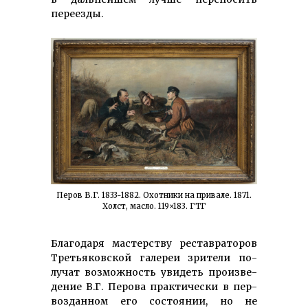
переезды.
Перов В.Г. 1833-1882. Охотники на привале. 1871.
Холст, масло. 119×183. ГТГ
Благодаря мастерству реставрато­ров
Третья­­ковской галереи зри­тели по­
лучат воз­можность увидеть произ­ве­
де­ние В.Г. Перова прак­тически в пер­
возданном его состоя­нии, но не