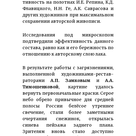
тив­ность на полотнах И.Е. Репина, К.Д.
Флавицкого, Н.Н. Ге, А.К. Саврасова и
других художников при максимальном
сохранении авторской живописи.
Исследования под микроскопом
подтвердили эффективность данного
состава, равно как и его бережность по
отношению к авторскому слою лака.
В результате работы с загрязнениями,
выполненной худож­ника­ми-рес­тав­
рато­ра­ми
А.П. Замковым
и
А.А.
Тимошенковой
, картине удалось
вернуть перво­начальные краски. Серое
небо обрело привычное для средней
полосы России белёсое утреннее
свечение, стали более заметными
очер­тания снежинок, открылась
синева пейзажа заднего плана.
Зрителям вновь стало доступно