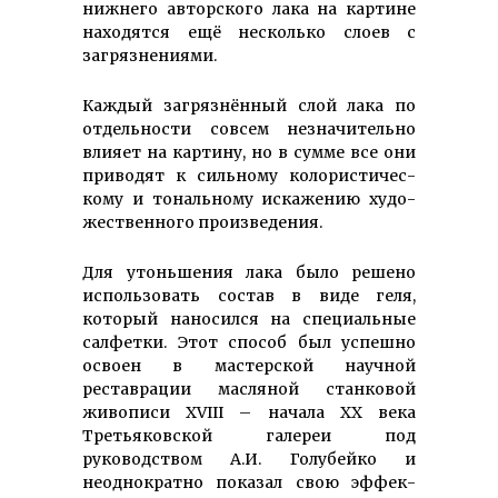
нижнего авторского лака на картине
находятся ещё несколько слоев с
загрязнениями.
Каждый загрязнённый слой лака по
отдельности совсем незначительно
влияет на картину, но в сумме все они
приводят к сильному ко­ло­рис­ти­чес­
кому и тональному иска­жению ху­до­
же­ствен­ного произведения.
Для утоньшения лака было решено
использовать состав в виде геля,
который наносился на специальные
салфетки. Этот способ был успешно
освоен в мастерской научной
реставрации масляной станковой
живописи XVIII – начала XX века
Третьяковской галереи под
руководством А.И. Голубейко и
неоднократно показал свою эффек­