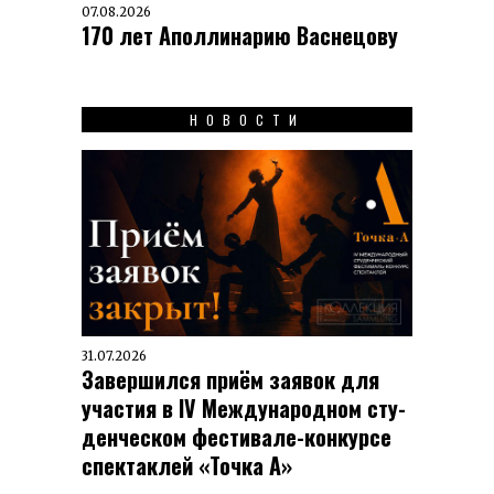
07.08.2026
170 лет Аполлинарию Васнецову
НОВОСТИ
31.07.2026
Завершился приём заявок для
участия в IV Меж­ду­на­род­ном сту­
ден­чес­ком фес­ти­вале-кон­кур­се
спек­таклей «Точка А»