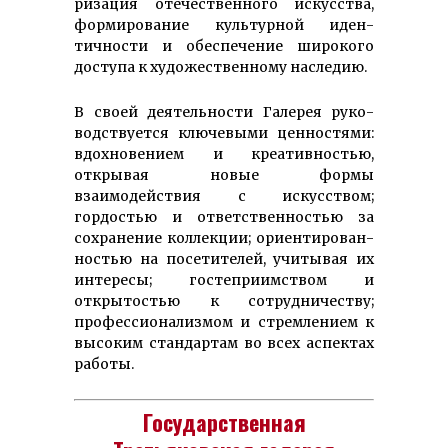
риза­ция оте­че­ствен­ного искусства,
фор­миро­ва­ние куль­тур­ной иден­
тичности и обес­печение широ­кого
доступа к ху­доже­ст­­вен­­ному наследию.
В своей деятельности Га­лерея руко­
вод­­ст­вует­­ся клю­чевыми цен­ностями:
вдох­но­вением и креатив­ностью,
открывая новые формы
взаимодействия с ис­кус­ством;
гордостью и от­вет­ственностью за
сохранение коллекции; ориен­тиро­ван­
ностью на посе­тителей, учитывая их
интересы; гостеприимством и
открытостью к сотруд­ничеству;
профес­сионализ­мом и стрем­ле­нием к
высоким стандартам во всех аспектах
работы.
Государственная