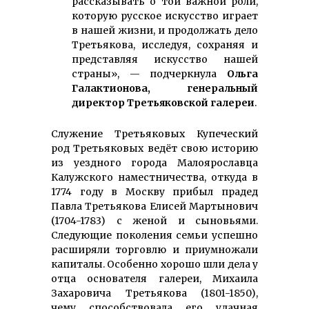
рассказывать о той важной роли,
которую русское искусство играет
в нашей жизни, и продолжать дело
Третьякова, исследуя, сохраняя и
представляя искусство нашей
страны», — подчеркнула
Ольга
Галактионова, генеральный
директор Третьяковской галереи
.
Служение Третьяковых Купеческий
род Третьяковых ведёт свою историю
из уездного города Малоярославца
Калужского наместничества, откуда в
1774 году в Москву прибыл прадед
Павла Третьякова Елисей Мартынович
(1704-1783) с женой и сыновьями.
Следующие поколения семьи успешно
расширяли торговлю и приумножали
капиталы. Особенно хорошо шли дела у
отца основателя галереи, Михаила
Захаровича Третьякова (1801-1850),
чему способствовала его удачная