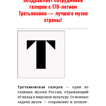
галереи с 170-летием
Третьяковки — лучшего музея
страны!
Третья­ков­ская га­­ле­рея
— один из
глав­ных музеев Рос­сии, от­ра­­жаю­­щий
её вклад в мировую культуру. Основные
задачи музея — сохранение и попу­ля­