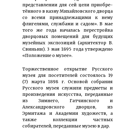
представлении для сей цели приобре­
тённого в казну Михай­ловского дворца
со всеми принад­лежащими к нему
флигелями, службами и садом». В мае
того же года началась перестройка
двор­цовых поме­щений для будущих
музейных экспо­зиций (архи­тектор В.
Свиньин). 3 мая 1895 года утверждено
«Положение о музее».
Торжественное открытие Русского
музея для посетителей состоялось 19
(7) марта 1898 г. Основой собрания
Русского музея служили предметы и
произведения искусства, переданные
из Зимнего, Гатчинского и
Александровского дворцов, из
Эрмитажа и Академии художеств, а
также коллекции частных
собирателей, переданные музею в дар.