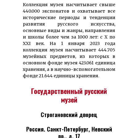
Коллекция музея насчитывает свыше
440.000 экспонатов и охватывает все
исто­рические периоды и тенден­ции
развития рус­ского искусства,
основные виды и жанры, направ­ления
и школы более чем за 1000 лет: с Х по
ХХI век. На 1 января 2023 года
коллекция музея на­счи­тывает 444.705
музейных пред­метов, из которых в
основ­ном фонде музея 423.061 единица
хранения, а в науч­но-вспомо­гатель­ном
фонде 21.644 единицы хранения.
Государственный русский
музей
Строгановский дворец
Россия. Санкт-Петербург, Невский
пр., д. 17