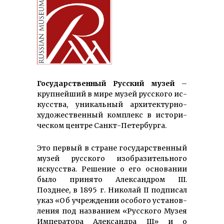
Го­су­дар­ст­вен­ный Рус­ский му­зей
–
круп­ней­ший в ми­ре му­зей рус­ского ис­
кус­ст­ва, уни­каль­ный ар­хи­тек­тур­но-
ху­до­же­ст­вен­ный ком­плекс в ис­то­ри­
чес­ком цент­ре Санкт-Петер­бурга.
Это первый в стране госу­дар­ствен­ный
музей рус­ского изо­бра­зи­тель­но­го
искус­ства. Решение о его основании
было принято Александром III.
Позднее, в 1895 г. Николай II подписал
указ «Об учреж­дении особого установ­
ления под названием «Русского Музея
Импе­ратора Александра III» и о