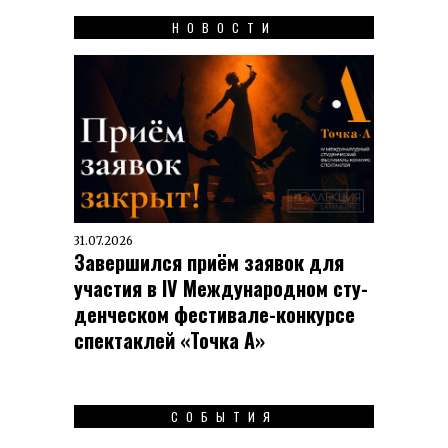
НОВОСТИ
31.07.2026
Завершился приём заявок для
участия в IV Меж­ду­на­род­ном сту­
ден­чес­ком фес­ти­вале-кон­кур­се
спек­таклей «Точка А»
СОБЫТИЯ