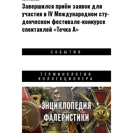
Завершился приём заявок для
участия в IV Меж­ду­на­род­ном сту­
ден­чес­ком фес­ти­вале-кон­кур­се
спек­таклей «Точка А»
СОБЫТИЯ
ТЕРМИНОЛОГИЯ
КОЛЛЕКЦИОНЕРА