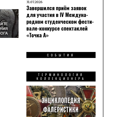
31.07.2026
Завершился приём заявок
для участия в IV Меж­ду­на­
род­ном сту­ден­чес­ком фес­ти­
вале-кон­кур­се спек­таклей
«Точка А»
СОБЫТИЯ
ТЕРМИНОЛОГИЯ
КОЛЛЕКЦИОНЕРА