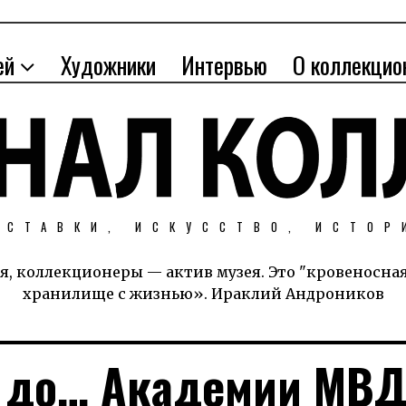
ей
Художники
Интервью
О коллекцио
ЫСТАВКИ, ИСКУССТВО, ИСТОР
я, коллекционеры — актив музея. Это "кровеносна
хранилище с жизнью». Ираклий Андроников
 до… Академии МВ