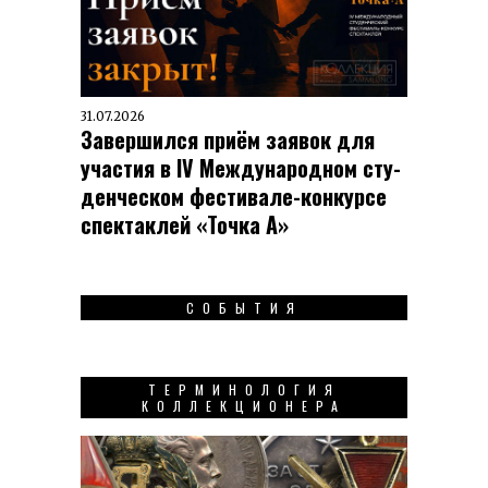
31.07.2026
Завершился приём заявок для
участия в IV Меж­ду­на­род­ном сту­
ден­чес­ком фес­ти­вале-кон­кур­се
спек­таклей «Точка А»
СОБЫТИЯ
ТЕРМИНОЛОГИЯ
КОЛЛЕКЦИОНЕРА