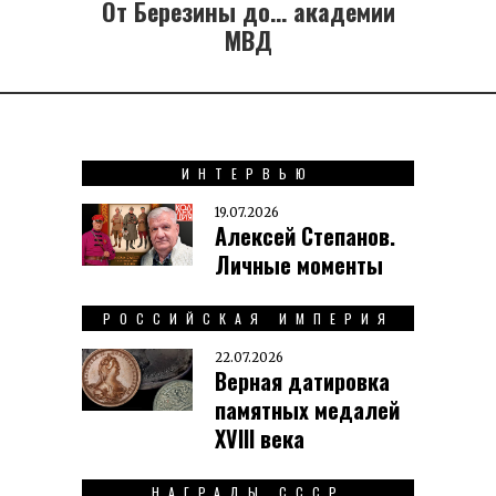
От Березины до… академии
Previous
post:
МВД
ИНТЕРВЬЮ
19.07.2026
Алексей Степанов.
Личные моменты
РОССИЙСКАЯ ИМПЕРИЯ
22.07.2026
Верная датировка
памятных медалей
XVIII века
НАГРАДЫ СССР